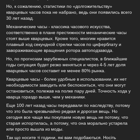
Но, к сожалению, статистики по «долгожительству»
кварцевых часов пока не набрано, ведь они появились всего
30 лет назад.
Механические часы - классика часового искусства,
соответственно в плане престижности механические часы
стоят выше кварцевых. Кроме того, многим нравится
плавный ход секундной стрелки часов по циферблату и
завораживающие вращения ротора автоподзавода.
Но, по прогнозам зарубежных специалистов, в ближайшие
годы ситуация будет резко меняться и через 4-5 лет доля
кварцевых часов составит не менее 80% рынка.
Кварцевые часы - более удобные в использовании, их нет
необходимости заводить или беспокоиться, что они могут
остановиться, полежав на полке пару дней. Точность хода у
кварца гораздо выше, чем у механики.
Еще 100 лет назад часы передавали по наследству, потому
что это была чрезвычайно редкая и дорогая вещь. Но
сегодня все чаще мы покупаем новую вещь не потому, что
старая испортилась, а потому, что она морально устарела
или просто вышла из моды.
Так що носите ті години, які вам подобаються. Носіть