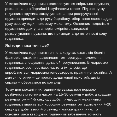
У механічних годинниках застосовується спіральна пружина,
розташована в барабані із зубчастим краєм. Під час пуску
годинника пружина закручується, а при розкручуванні
пружина приводить до руху барабану, обертання якого надає
руху всьому годинниковому механізму. Основним недоліком
пружинного двигуна є нерівномірність швидкості
розкручування пружини, що призводить до неточності ходу
годинника.
Які годинники точніше?
У механічних годинників точність ходу залежить від безлічі
факторів, таких як навколишня температура, положення
годинника, зношування деталей, регулювання. В кварцових
годинниках все простіше: частота імпульсів, що
виробляються кварцовим генератором, практично постійна. А
двигун і стрілки – це просто додатковий пристрій, що їх
справа – обертатися по команді.
Тому для механічних годинників вважається нормою
розбіжність із точним часом на 15-30 секунд у добу, а кращим
результатом – 4-5 секунд у добу. І якщо для механічних
годинників вважається хорошим результатом відхилення +-20
секунд у добу, з них +-5 секунд - майже граничним, то
основна маса кварцових годинників забезпечує точність