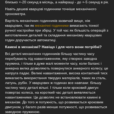
близько +-20 секунд в місяць, а найкращі - до +-5 секунд в рік.
Навіть дешеві кварцові годинники точніше механічного
хронометра.
Вартість механічних годинників зазвичай вище, ніж
кварцових, так як
механічні годинники
вимагають тонкої
ручної настройки при збірці. У той час як більшість операцій з
виготовлення деталей та складання механізму кварцових
годин доручається автоматиці.
Камені в механізмі? Навіщо і для чого вони потрібні?
Всі деталі механічних годинників більшу частину часу
перебувають під навантаженням, яку створює заводна
пружина, і тільки в дуже малі моменти часу, коли баланс і
анкерна вилка дозволяють повернутися анкерного колесу, це
напруга падає. Великі навантаження, висока контактний тиск
вимагають використання твердих матеріалів, таких як сталь,
латунь, рубін. У кварцових ж годинах все навпаки: більшу
частину часу деталі вільні. І тільки коли кроковий двигун
повертає колеса, на короткий час деталі виявляються
навантаженими. Це дозволяє не встановлювати камені в
механізм. До того ж потужність, що розвивається кроковим
двигуном, у багато разів менше потужності, що розвивається
заводною пружиною.