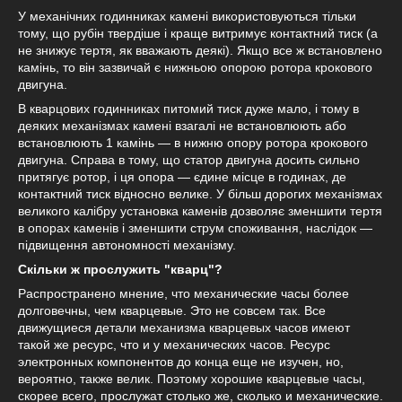
У механічних годинниках камені використовуються тільки
тому, що рубін твердіше і краще витримує контактний тиск (а
не знижує тертя, як вважають деякі). Якщо все ж встановлено
камінь, то він зазвичай є нижньою опорою ротора крокового
двигуна.
В кварцових годинниках питомий тиск дуже мало, і тому в
деяких механізмах камені взагалі не встановлюють або
встановлюють 1 камінь — в нижню опору ротора крокового
двигуна. Справа в тому, що статор двигуна досить сильно
притягує ротор, і ця опора — єдине місце в годинах, де
контактний тиск відносно велике. У більш дорогих механізмах
великого калібру установка каменів дозволяє зменшити тертя
в опорах каменів і зменшити струм споживання, наслідок —
підвищення автономності механізму.
Скільки ж прослужить "кварц"?
Распространено мнение, что механические часы более
долговечны, чем кварцевые. Это не совсем так. Все
движущиеся детали механизма кварцевых часов имеют
такой же ресурс, что и у механических часов. Ресурс
электронных компонентов до конца еще не изучен, но,
вероятно, также велик. Поэтому хорошие кварцевые часы,
скорее всего, прослужат столько же, сколько и механические.