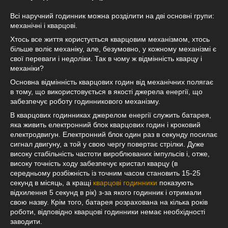
Всі наручний годинник можна розділити на дві основні групи:
механічні і кварцові.
Хтось все життя користується кварцовим механізмом, хтось
більше воліє механіку, але, безумовно, у кожному механізмі є
свої переваги і недоліки. Так в чому ж відмінність кварцу і
механіки?
Основна відмінність кварцових годин від механічних полягає
в тому, що використовується в якості джерела енергії, що
забезпечує роботу годинникового механізму.
В кварцових годинниках джерелом енергії служить батарея,
яка живить електронний блок кварцових годин і кроковий
електродвигун. Електронний блок один раз в секунду посилає
сигнал двигуну, а той у свою чергу повертає стрілки. Дуже
високу стабільність частоти вироблюваних імпульсів і, отже,
високу точність ходу забезпечує кристал кварцу (в
середньому розбіжність із точним часом становить 15-25
секунд в місяць, а кращі
кварцові годинники
показують
відхилення 5 секунд в рік) з-за якого годинник і отримали
свою назву. Крім того, батарея розрахована на кілька років
роботи, відповідно кварцові годинники немає необхідності
заводити.