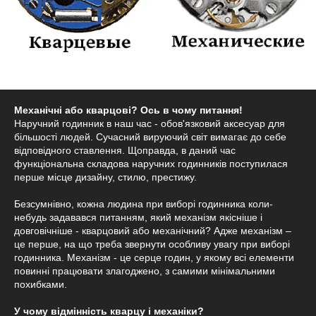
Механічні або кварцові? Ось в чому питання!
Наручний годинник в наш час - обов'язковий аксесуар для
більшості людей. Сучасний вируючий світ вимагає до себе
відповідного ставлення. Щоправда, в даний час
функціональна складова наручних годинників поступилася
перше місце дизайну, стилю, престижу.
Безсумнівно, кожна людина при виборі годинника коли-
небудь задавався питанням, який механізм якісніше і
довговічніше - кварцовий або механічний? Адже механізм –
це перше, на що треба звернути особливу увагу при виборі
годинника. Механізм - це серце годин, у якому всі елементи
повинні працювати злагоджено, з самими мінімальними
похибками.
У чому відмінність кварцу і механіки?