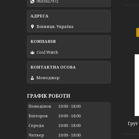
0631827972
Вінниця, Україна
Cool Watch
Менеджер
ГРАФІК РОБОТИ
G4
Понеділок
10:00
18:00
Вівторок
10:00
18:00
Грут
Середа
10:00
18:00
Четвер
10:00
18:00