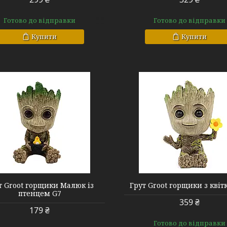
Готово до відправки
Готово до відправки
Купити
Купити
G8
G9
т Groot горщики Малюк із
Грут Groot горщики з квіт
птенцем G7
359 ₴
179 ₴
Готово до відправки