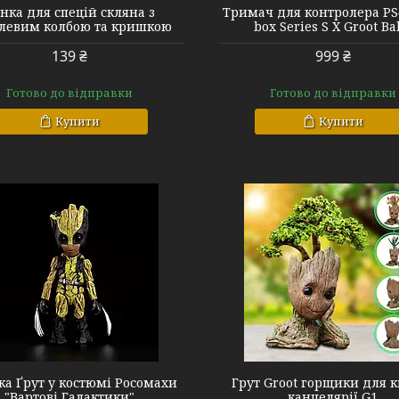
нка для спецій скляна з
Тримач для контролера PS
левим колбою та кришкою
box Series S X Groot B
139 ₴
999 ₴
Готово до відправки
Готово до відправки
Купити
Купити
G1
G3
ка Ґрут у костюмі Росомахи
Грут Groot горщики для кв
"Вартові Галактики"
канцелярії G1