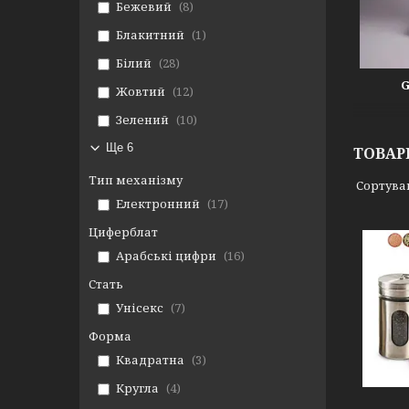
Бежевий
8
Блакитний
1
Білий
28
Жовтий
12
Зелений
10
Ще 6
ТОВАР
Тип механізму
Електронний
17
Циферблат
Арабські цифри
16
Стать
Унісекс
7
Форма
Квадратна
3
pepper shaker
Кругла
4