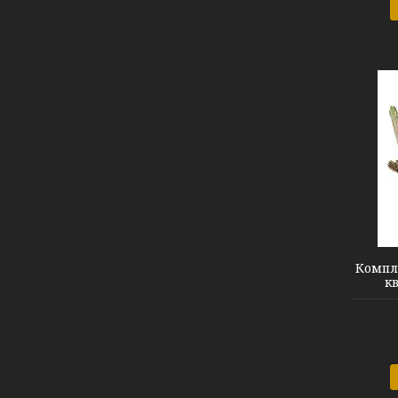
G8 +G9
Компле
кв