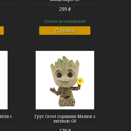
299 ₴
Готово до відправки
Купити
ітів і
Грут Groot горщики Малюк з
квіткою G6
179 ₴