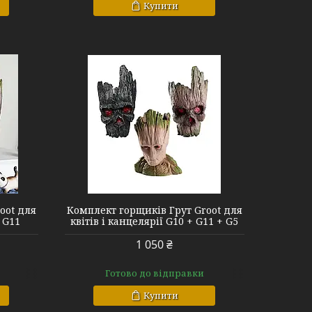
Купити
oot для
Комплект горщиків Грут Groot для
+ G11
квітів і канцелярії G10 + G11 + G5
1 050 ₴
Готово до відправки
Купити