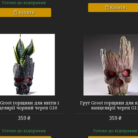
Готово до відправки
Купити
Купити
G11
Groot G1 G2 G3
 Groot горщики для квітів і
Грут Groot горщики для кв
целярії чорний череп G10
канцелярії череп G1
359 ₴
359 ₴
Готово до відправки
Готово до відправки