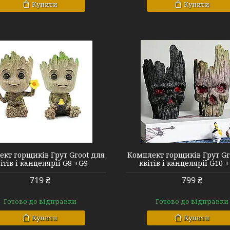
Купити
Купити
G10 + G11
G10 + G11 + G 5
кт горщиків Грут Groot для
Комплект горщиків Грут Gr
ітів і канцелярії G8 +G9
квітів і канцелярії G10 
719 ₴
799 ₴
Готово до відправки
Готово до відправки
Купити
Купити