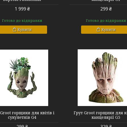
1 999 ₴
299 ₴
Готово до відправки
Готово до відправки
Купити
Купити
G5
G6
 Groot горщики для квітів і
Грут Groot горщики для кв
сукулетнів G4
канцелярії G5
299 ₴
329 ₴