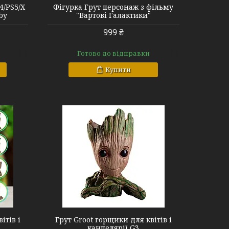
4/PS5/X
Фігурка Грут персонаж з фільму
aby
"Вартові Галактики"
999 ₴
Готово до відправки
Купити
ітів і
Грут Groot горщики для квітів і
канцелярії G3