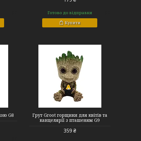
Готово до відправки
Купити
кою G8
Грут Groot горщики для квітів та
канцелярії з пташеням G9
359 ₴