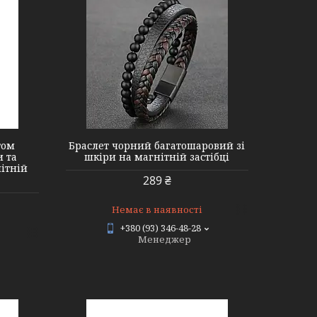
n
том
Браслет чорний багатошаровий зі
и та
шкіри на магнітній застібці
ітній
289 ₴
Немає в наявності
+380 (93) 346-48-28
Менеджер