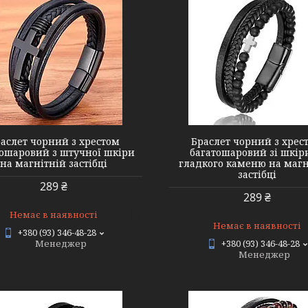
#10 Black Black (1)
#3 Black brow
аслет чорний з хрестом
Браслет чорний з хрес
тошаровий з штучної шкіри
багатошаровий зі шкір
на магнітній застібці
гладкого каменю на магн
застібці
289 ₴
289 ₴
Немає в наявності
Немає в наявності
+380 (93) 346-48-28
Менеджер
+380 (93) 346-48-28
Менеджер