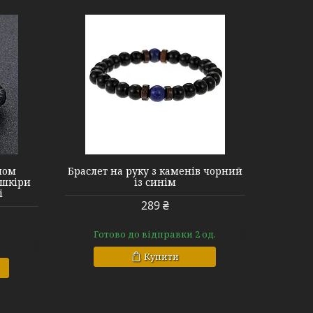
пом
Браслет на руку з каменів чорний
 шкіри
із синім
і
289 ₴
Готово до відправки 2 од.
Купити