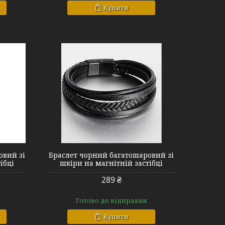
Купити
овий зі
Браслет чорний багатошаровий зі
ібці
шкіри на магнітній застібці
289 ₴
Готово до відправки
Купити