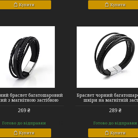
Купити
Купити
#4 Black Silver
#5 Black Black
ний браслет багатошаровий
Браслет чорний багатошар
ий з магнітною застібкою
шкіри на магнітній заст
269 ₴
289 ₴
Готово до відправки
Готово до відправки
Купити
Купити