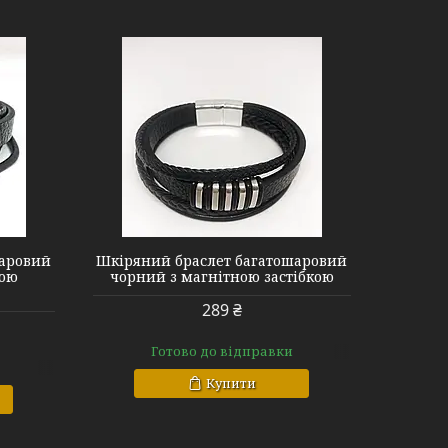
шаровий
Шкіряний браслет багатошаровий
ною
чорний з магнітною застібкою
289 ₴
Готово до відправки
Купити