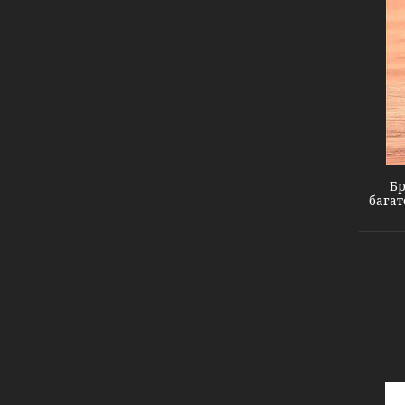
#13 Black Black
Бр
бага