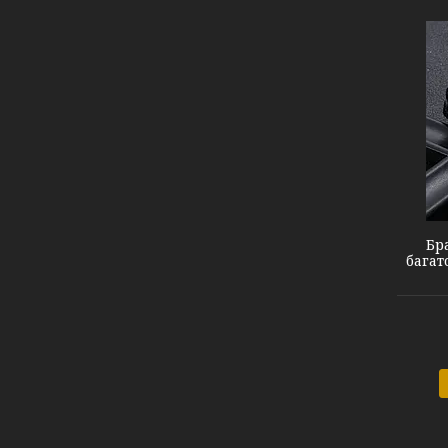
#14 Black Gray
Бр
багат