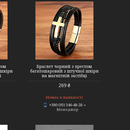
том
Браслет чорний з хрестом
 шкіри
багатошаровий з штучної шкіри
і
на магнітній застібці
269 ₴
Немає в наявності
+380 (93) 346-48-28
Менеджер