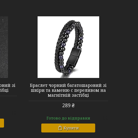
овий зі
Браслет чорний багатошаровий зі
ібці
шкіри та каменю c переливом на
магнітній застібці
289 ₴
Готово до відправки
Купити