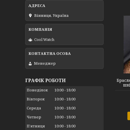
Вінниця, Україна
Cool Watch
#6 Black Black
Менеджер
ГРАФІК РОБОТИ
Брасл
шкі
Понеділок
10:00
18:00
Вівторок
10:00
18:00
Середа
10:00
18:00
Четвер
10:00
18:00
Пʼятниця
10:00
18:00