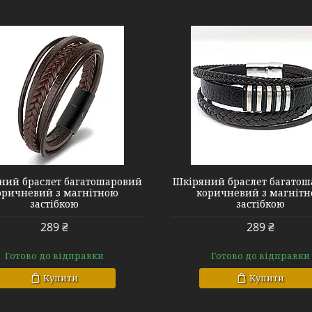
# 8 Brown silver
# 8 black silver
ний браслет багатошаровий
Шкіряний браслет багато
оричневий з магнітною
коричневий з магніт
застібкою
застібкою
289 ₴
289 ₴
Готово до відправки
Готово до відправки
Купити
Купити