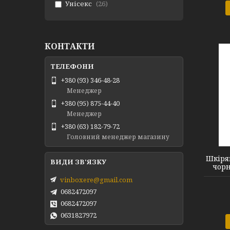
Унісекс
26
КОНТАКТИ
+380 (93) 346-48-28
Менеджер
+380 (95) 875-44-40
Менеджер
+380 (63) 182-79-72
#1 Black silver
Головний менеджер магазину
Шкіря
чорн
vinboxere@gmail.com
0682472097
0682472097
0631827972