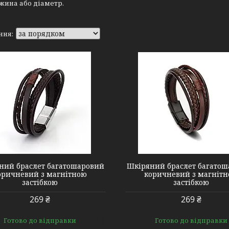
жина або діаметр.
#1 Brown black
#1 Black Black
ний браслет багатошаровий
Шкіряний браслет багато
оричневий з магнітною
коричневий з магніт
застібкою
застібкою
269 ₴
269 ₴
Готово до відправки
Готово до відправки