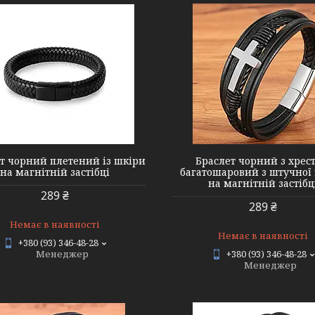
#13 Black Silver
#13 Black gold
т чорний плетений із шкіри
Браслет чорний з хрес
на магнітній застібці
багатошаровий з штучної
на магнітній застібц
289 ₴
289 ₴
Немає в наявності
Немає в наявності
+380 (93) 346-48-28
Менеджер
+380 (93) 346-48-28
Менеджер