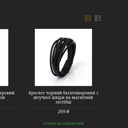
шаровий
Браслет чорний багатошаровий з
ною
штучної шкіри на магнітній
застібці
269 ₴
Готово до відправки