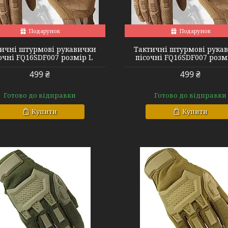
FQ16SDF007 sand XL
FQ16SDF0207 g
Подарунок
Подарунок
ичні штурмові рукавички
Тактичні штурмові рука
очні FQ16SDF007 розмір L
пісочні FQ16SDF007 розм
499 ₴
499 ₴
Готово до відправки
Готово до відправки
Купити
Купити