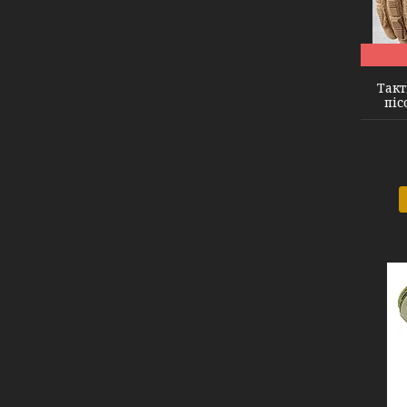
FQ16SDF007 sand L
Такт
піс