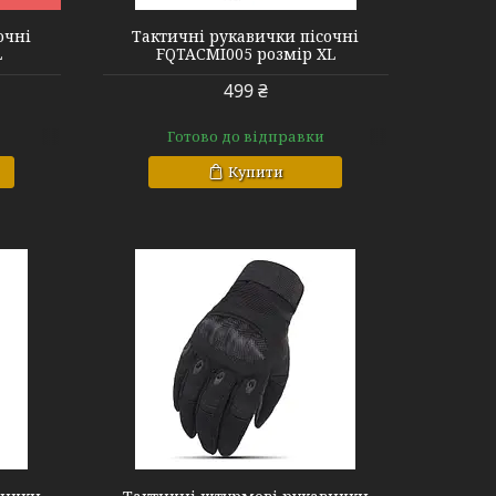
очні
Тактичні рукавички пісочні
L
FQTACMI005 розмір XL
499 ₴
Готово до відправки
Купити
k XL