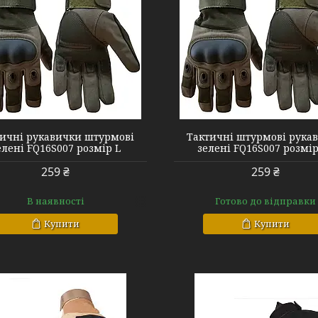
FQ16S007 green XL
FQ16S007 sand
ичні рукавички штурмові
Тактичні штурмові рука
елені FQ16S007 розмір L
зелені FQ16S007 розмір
259 ₴
259 ₴
В наявності
Готово до відправки
Купити
Купити