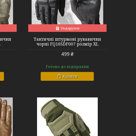
ack XL
Подарунок
вички
Тактичні штурмові рукавички
L
чорні FQ16SDF007 розмір XL
499 ₴
Готово до відправки
Купити