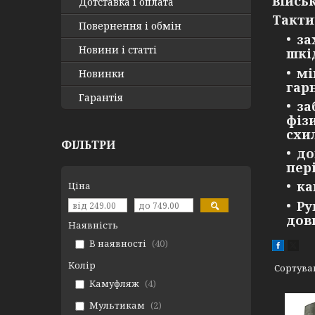
війсь
Дотставка і оплата
Такти
Повернення і обмін
за
Новини і статті
шкі
мі
Новинки
гар
Гарантія
за
фіз
схи
ФІЛЬТРИ
до
пер
ка
Ціна
Ру
дов
Наявність
В наявності
40
Колір
Камуфляж
4
Мультикам
2