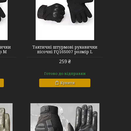
k L
вички
Тактичні штурмові рукавички
р M
пісочні FQ16S007 розмір L
259 ₴
Готово до відправки
Купити