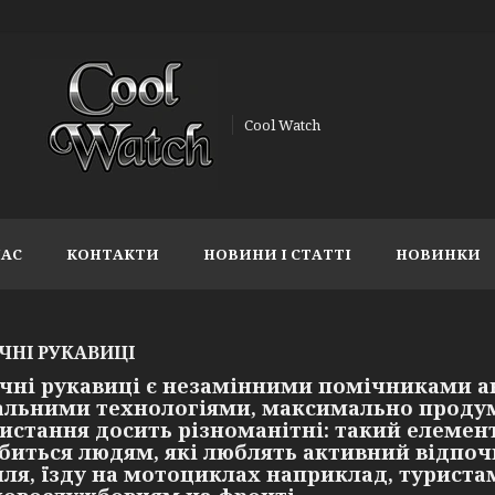
Cool Watch
НАС
КОНТАКТИ
НОВИНИ І СТАТТІ
НОВИНКИ
ЧНІ РУКАВИЦІ
чні рукавиці є незамінними помічниками ак
альними технологіями, максимально продум
истання досить різноманітні: такий елемен
биться людям, які люблять активний відпоч
лля, їзду на мотоциклах наприклад, туриста