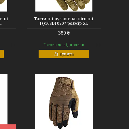
and XL
очні
Тактичні рукавички пісочні
L
FQ16SDF0207 розмір XL
389 ₴
Готово до відправки
Купити
and XL