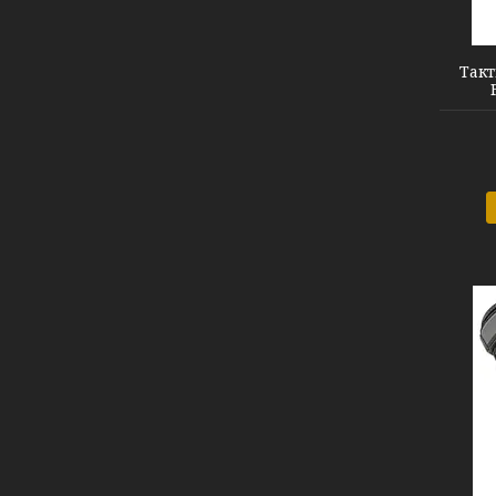
FQ16SDF0207 green XL
Такт
FQ16SDF0207 black XL