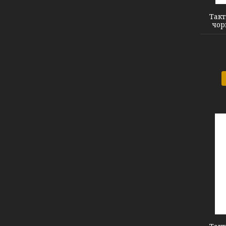
Такт
чор
FQTACMI005 green XL