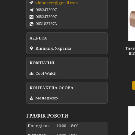
vinboxere@gmail.com
0682472097
0682472097
0631827972
FQ16S007 sand XL
Такт
Вінниця, Україна
пі
Cool Watch
Менеджер
ГРАФІК РОБОТИ
Понеділок
10:00
18:00