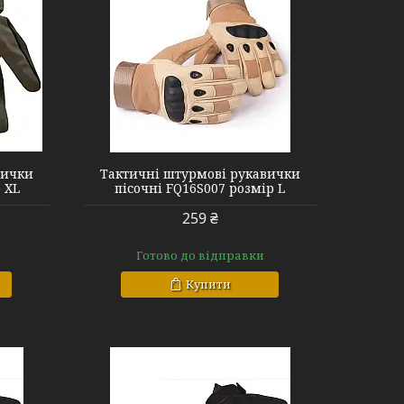
 L
вички
Тактичні штурмові рукавички
 XL
пісочні FQ16S007 розмір L
259 ₴
Готово до відправки
Купити