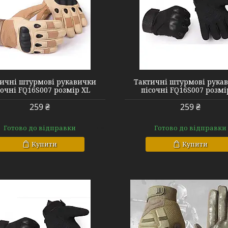
FQ16S007 black M
FQ16S007 blac
ичні штурмові рукавички
Тактичні штурмові рука
сочні FQ16S007 розмір XL
пісочні FQ16S007 розмі
259 ₴
259 ₴
Готово до відправки
Готово до відправки
Купити
Купити