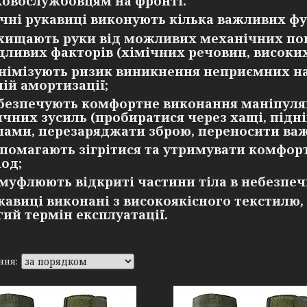
ковослужбовцям на фронті.
чні рукавиці виконують кілька важливих фу
хищають руки від можливих механічних по
дливих факторів (хімічних речовин, високи
німізують ризик виникнення неприємних на
ній амортизації;
безпечують комфортне виконання маніпуля
ичних зусиль (пробиратися через хащі, під
лами, перезаряджати зброю, переносити важ
помагають зігрітися та утримувати комфор
іод;
муфлюють відкриті частини тіла в небезпеч
кавиці виконані з високоякісного текстилю,
гий термін експлуатації.