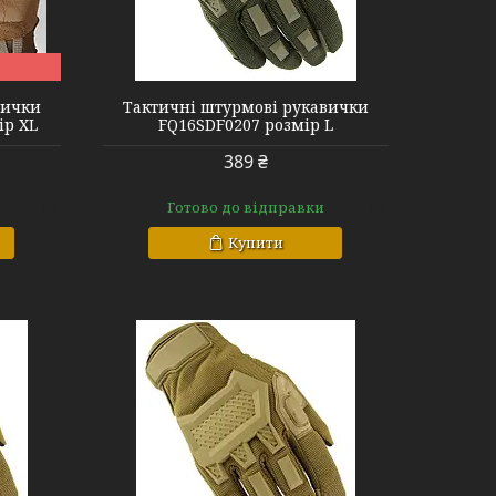
reen L
вички
Тактичні штурмові рукавички
ір XL
FQ16SDF0207 розмір L
389 ₴
Готово до відправки
Купити