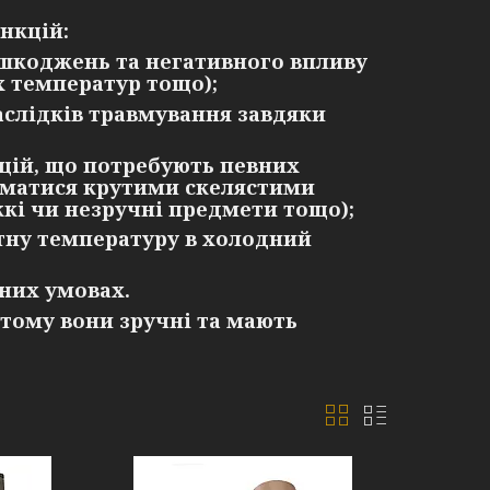
нкцій:
шкоджень та негативного впливу
х температур тощо);
слідків травмування завдяки
цій, що потребують певних
німатися крутими скелястими
кі чи незручні предмети тощо);
тну температуру в холодний
них умовах.
 тому вони зручні та мають