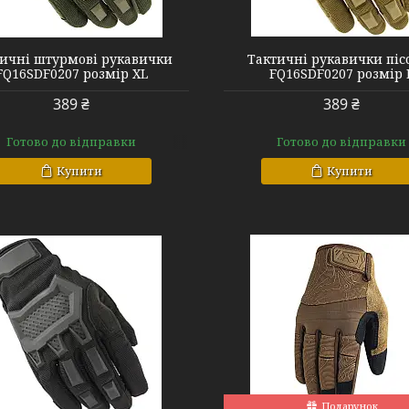
FQ16SDF0207 sand L
FQ16SDF0207 s
ичні штурмові рукавички
Тактичні рукавички піс
FQ16SDF0207 розмір XL
FQ16SDF0207 розмір 
389 ₴
389 ₴
Готово до відправки
Готово до відправки
Купити
Купити
FQTACMI005 sand L
FQTACMI005 s
Подарунок