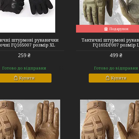
FQ16SDF007 green L
FQ16SDF007 bl
Подарунок
ичні штурмові рукавички
Тактичні штурмові рука
сочні FQ16S007 розмір XL
FQ16SDF007 розмір 
259 ₴
499 ₴
Готово до відправки
Готово до відправки
Купити
Купити