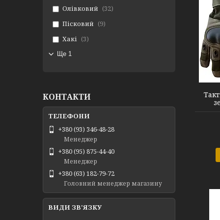
Олівковий
32
Пісковий
9
Хакі
3
Ще 1
FQ16S007 green L
Такт
КОНТАКТИ
з
+380 (93) 346-48-28
Менеджер
+380 (95) 875-44-40
Менеджер
+380 (63) 182-79-72
Головний менеджер магазину