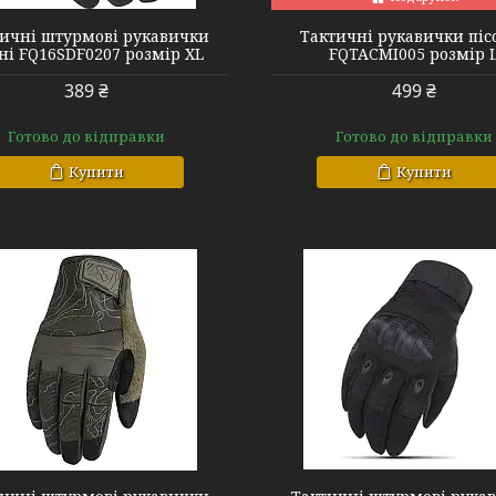
ичні штурмові рукавички
Тактичні рукавички піс
ні FQ16SDF0207 розмір XL
FQTACMI005 розмір 
389 ₴
499 ₴
Готово до відправки
Готово до відправки
Купити
Купити
FQ20T001 black L
FQ20T001 blac