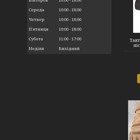
Вівторок
10:00
18:00
Середа
10:00
18:00
Четвер
10:00
18:00
FQ16S007 black XL
Пʼятниця
10:00
18:00
Субота
11:00
17:00
Такт
пі
Неділя
Вихідний