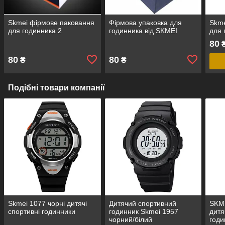
Skmei фірмове паковання
Фірмова упаковка для
Skme
для годинника 2
годинника від SKMEI
для 
80
80
80
₴
₴
Подібні товари компанії
Skmei 1077 чорні дитячі
Дитячий спортивний
SKME
спортивні годинники
годинник Skmei 1957
дитя
чорний/білий
годи