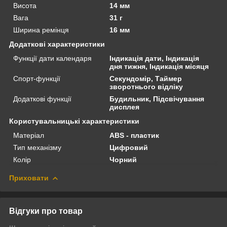
Висота
14 мм
Вага
31 г
Ширина ремінця
16 мм
Додаткові характеристики
Функції дати календаря
Індикація дати, Індикація
дня тижня, Індикація місяця
Спорт-функції
Секундомір, Таймер
зворотнього відліку
Додаткові функції
Будильник, Підсвічування
дисплея
Користувальницькі характеристики
Матеріал
ABS - пластик
Тип механізму
Цифровий
Колір
Чорний
Приховати
Відгуки про товар