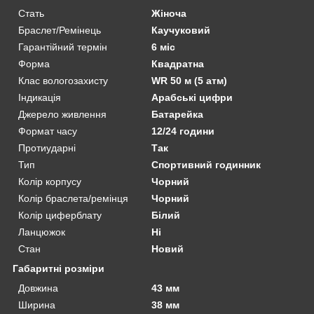
Стать
Жіноча
Браслет/Ремінець
Каучуковий
Гарантійний термін
6 міс
Форма
Квадратна
Клас вологозахисту
WR 50 м (5 атм)
Індикація
Арабські цифри
Джерело живлення
Батарейка
Формат часу
12/24 години
Протиударні
Так
Тип
Спортивний годинник
Колір корпусу
Чорний
Колір браслета/ремінця
Чорний
Колір циферблату
Білий
Ланцюжок
Ні
Стан
Новий
Габаритні розміри
Довжина
43 мм
Ширина
38 мм