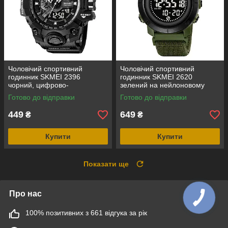
Чоловічий спортивний
Чоловічий спортивний
годинник SKMEI 2396
годинник SKMEI 2620
чорний, цифрово-
зелений на нейлоновому
аналоговий, водозахист 5
ремінці з липучкою,
Готово до відправки
Готово до відправки
ATM
електронним компасом і
крокоміром
449
649
₴
₴
Купити
Купити
Показати ще
Про нас
100% позитивних з 661 відгука за рік