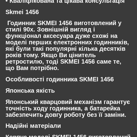
• Кваліфікована та цікава консультація
Skmei 1456
Годинник SKMEI 1456 виготовлений у
стилі 90х. Зовнішній вигляд і
функціонал аксесуара дуже схожі на
моделі перших електронних годинників,
які були такі популярні кілька десятків
років тому. Якщо Ви цінитель
ретростилю, тоді SKMEI 1456 саме те,
що Вам потрібно.
Особливості годинника SKMEI 1456
Японська якість
Японський кварцовий механізм гарантує
точність ходу годинника, а батарейка
забезпечить довгу роботу без її заміни.
Надійні матеріали
Корпус моделі SKMEI 1456 виготовлений