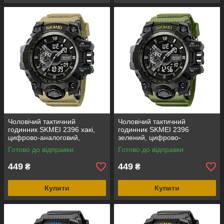
Чоловічий тактичний
Чоловічий тактичний
годинник SKMEI 2396 хакі,
годинник SKMEI 2396
цифрово-аналоговий,
зелений, цифрово-
водозахист 5 ATM
аналоговий, водозахист 5
Готово до відправки
Готово до відправки
ATM
449
449
₴
₴
Купити
Купити