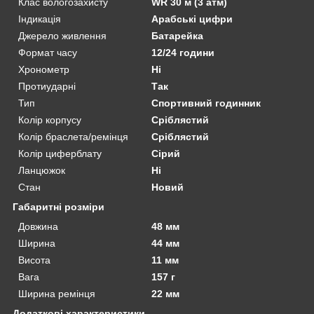
Клас вологозахисту
WR 30 м (3 атм)
Індикація
Арабські цифри
Джерело живлення
Батарейка
Формат часу
12/24 години
Хронометр
Ні
Протиударні
Так
Тип
Спортивний годинник
Колір корпусу
Сріблястий
Колір браслета/ремінця
Сріблястий
Колір циферблату
Сірий
Ланцюжок
Ні
Стан
Новий
Габаритні розміри
Довжина
48 мм
Ширина
44 мм
Висота
11 мм
Вага
157 г
Ширина ремінця
22 мм
Додаткові характеристики