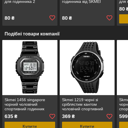
для годинника 2
годинника від SKMEI
для 
80
80
80
₴
₴
Подібні товари компанії
Skmei 1456 singapore
Skmei 1219 чорні зі
Skme
чорний чоловічий
сріблястим кантом
чорн
спортивний годинник
чоловічий спортивний
спор
годинник
635
369
599
₴
₴
Купити
Купити