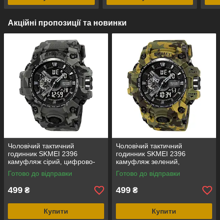
Акційні пропозиції та новинки
Чоловічий тактичний
Чоловічий тактичний
годинник SKMEI 2396
годинник SKMEI 2396
камуфляж сірий, цифрово-
камуфляж зелений,
аналоговий, водозахист 5
цифрово-аналоговий,
Готово до відправки
Готово до відправки
ATM
водозахист 5 ATM
499
499
₴
₴
Купити
Купити