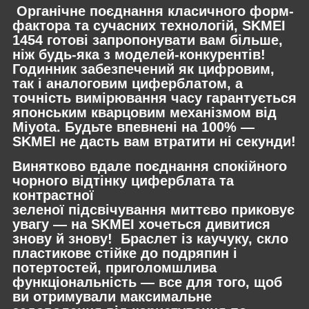
Органічне поєднання класичного форм-
фактора та сучасних технологій, SKMEI
1454 готові запропонувати вам більше,
ніж будь-яка з моделей-конкурентів!
Годинник забезпечений як цифровим,
так і аналоговим циферблатом, а
точність вимірювання часу гарантується
японським кварцовим механізмом від
Miyota. Будьте впевнені на 100% —
SKMEI не дасть вам втратити ні секунди!
Винятково вдале поєднання спокійного
чорного відтінку циферблата та
контрастної
зеленої підсвічування миттєво приковує
увагу — на SKMEI хочеться дивитися
знову й знову! Браслет із каучуку, скло
пластикове стійке до подряпин і
потертостей, приголомшлива
функціональність — все для того, щоб
ви отримували максимальне