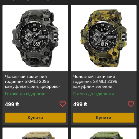
Чоловічий тактичний
Чоловічий тактичний
годинник SKMEI 2396
годинник SKMEI 2396
камуфляж сірий, цифрово-
камуфляж зелений,
аналоговий, водозахист 5
цифрово-аналоговий,
Готово до відправки
Готово до відправки
ATM
водозахист 5 ATM
499
499
₴
₴
Купити
Купити