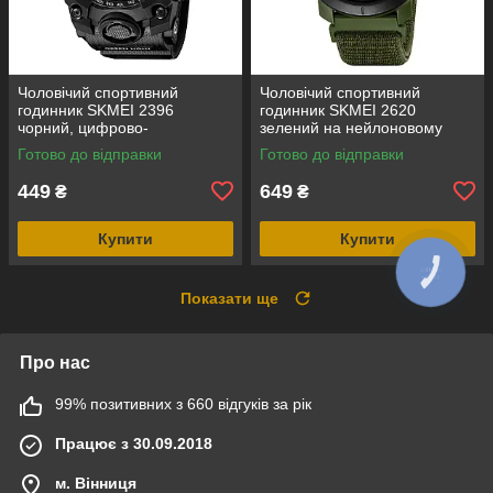
Чоловічий спортивний
Чоловічий спортивний
годинник SKMEI 2396
годинник SKMEI 2620
чорний, цифрово-
зелений на нейлоновому
аналоговий, водозахист 5
ремінці з липучкою,
Готово до відправки
Готово до відправки
ATM
електронним компасом і
крокоміром
449
649
₴
₴
Купити
Купити
Показати ще
Про нас
99% позитивних з 660 відгуків за рік
Працює з 30.09.2018
м. Вінниця