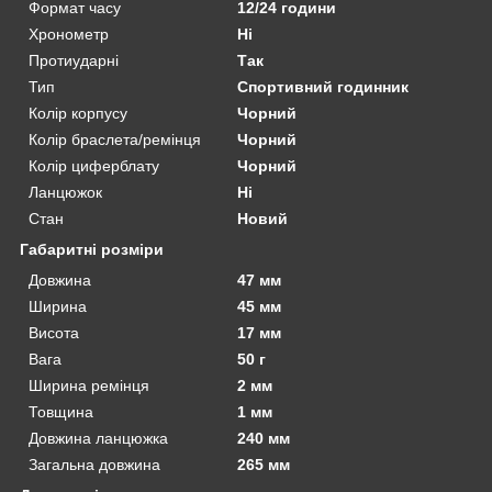
Формат часу
12/24 години
Хронометр
Ні
Протиударні
Так
Тип
Спортивний годинник
Колір корпусу
Чорний
Колір браслета/ремінця
Чорний
Колір циферблату
Чорний
Ланцюжок
Ні
Стан
Новий
Габаритні розміри
Довжина
47 мм
Ширина
45 мм
Висота
17 мм
Вага
50 г
Ширина ремінця
2 мм
Товщина
1 мм
Довжина ланцюжка
240 мм
Загальна довжина
265 мм