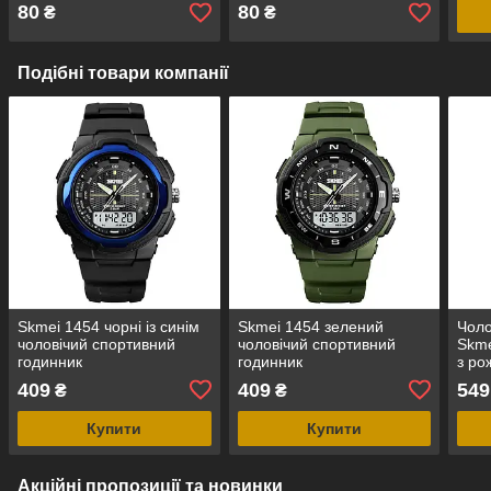
80
80
₴
₴
Подібні товари компанії
Skmei 1454 чорні із синім
Skmei 1454 зелений
Чоло
чоловічий спортивний
чоловічий спортивний
Skme
годинник
годинник
з ро
409
409
549
₴
₴
Купити
Купити
Акційні пропозиції та новинки