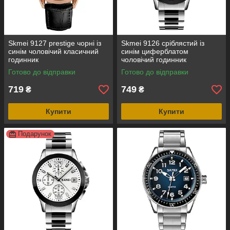
Skmei 9127 prestige чорні із
Skmei 9126 сріблястий із
синім чоловічий класичний
синім циферблатом
годинник
чоловічий годинник
Готово до відправки
Готово до відправки
719
749
₴
₴
Купити
Купити
Подарунок