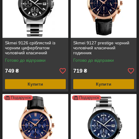
Skmei 9126 сріблястий із
Skmei 9127 prestige чорний
чорним циферблатом
чоловічий класичний
чоловічий класичний
годинник
годинник
Готово до відправки
Готово до відправки
749
719
₴
₴
Купити
Купити
Подарунок
Подарунок