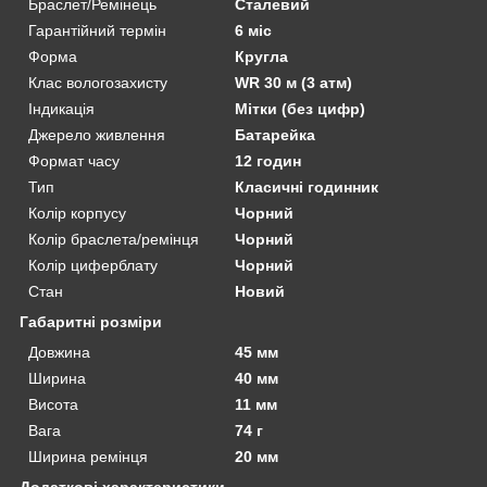
Браслет/Ремінець
Сталевий
Гарантійний термін
6 міс
Форма
Кругла
Клас вологозахисту
WR 30 м (3 атм)
Індикація
Мітки (без цифр)
Джерело живлення
Батарейка
Формат часу
12 годин
Тип
Класичні годинник
Колір корпусу
Чорний
Колір браслета/ремінця
Чорний
Колір циферблату
Чорний
Стан
Новий
Габаритні розміри
Довжина
45 мм
Ширина
40 мм
Висота
11 мм
Вага
74 г
Ширина ремінця
20 мм
Додаткові характеристики