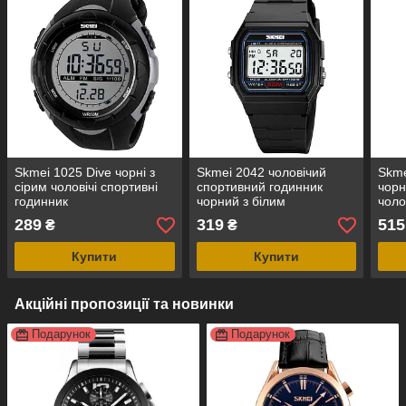
Skmei 1025 Dive чорні з
Skmei 2042 чоловічий
Skme
сірим чоловічі спортивні
спортивний годинник
чор
годинник
чорний з білим
чоло
289
319
515
₴
₴
Купити
Купити
Акційні пропозиції та новинки
Подарунок
Подарунок