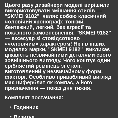
Цього разу дизайнери моделі вирішили
використовувати змішання стилів —
"SKMEI 9182" являє собою класичний
чоловічий хронограф: тонкий,
бентежний, легкий, без агресії та
показного самовпевнення. "SKMEI 9182"
— аксесуар зі стовідсотково
«чоловічим» характером! Як і в інших
моделях марки, "SKMEI 9182" викликає
цікавість незвичайними деталями свого
зовнішнього вигляду. Чого коштує один
сріблястий ремінець зі сталі,
виготовлений у незвичайному форм-
факторі. Особливо привабливий вигляд
має циферблат як компас, а його
призначення — показ дня тижня.
Комплект постачання:
Годинник
Визитка