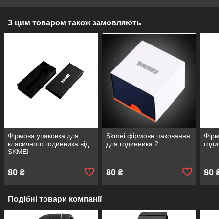
З цим товаром також замовляють
Фірмова упаковка для
Skmei фірмове паковання
Фірм
класичного годинника від
для годинника 2
годи
SKMEI
80
80
80
₴
₴
Подібні товари компанії