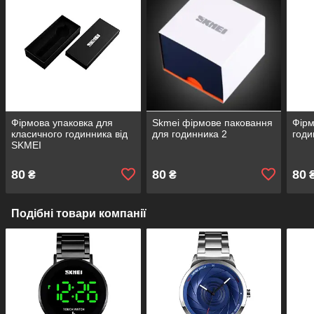
Фірмова упаковка для
Skmei фірмове паковання
Фірм
класичного годинника від
для годинника 2
годи
SKMEI
80
80
80
₴
₴
Подібні товари компанії