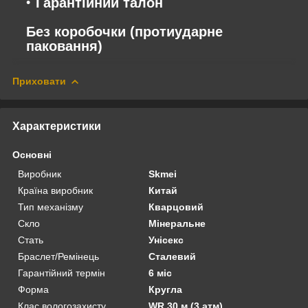
Гарантійний талон
Без коробочки (протиударне
паковання)
Приховати
Характеристики
Основні
Виробник
Skmei
Країна виробник
Китай
Тип механізму
Кварцовий
Скло
Мінеральне
Стать
Унісекс
Браслет/Ремінець
Сталевий
Гарантійний термін
6 міс
Форма
Кругла
Клас вологозахисту
WR 30 м (3 атм)