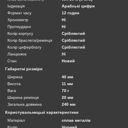
Індикація
Арабські цифри
Формат часу
12 годин
Хронометр
Ні
Протиударні
Ні
Колір корпусу
Сріблястий
Колір браслета/ремінця
Сріблястий
Колір циферблату
Сріблястий
Ланцюжок
Ні
Стан
Новий
Габаритні розміри
Ширина
40 мм
Висота
11 мм
Вага
70 г
Ширина ремінця
20 мм
Загальна довжина
240 мм
Користувальницькі характеристики
Матеріал
сплав металів
Колір
Чорний