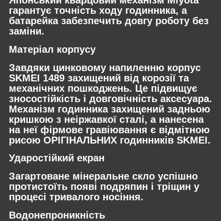
Японський кварцовий механізм Miyota
гарантує точність ходу годинника, а
батарейка забезпечить довгу роботу без
заміни.
Матеріал корпусу
Завдяки цинковому напиленню корпус
SKMEI 1489 захищений від корозії та
механічних пошкоджень. Це підвищує
зносостійкість і довговічність аксесуара.
Механізм годинника захищений задньою
кришкою з неіржавкої сталі, а нанесена
на неї фірмове гравіювання є відмітною
рисою ОРІГІНАЛЬНИХ годинників SKMEI.
Ударостійкий екран
Загартоване мінеральне скло успішно
протистоїть появі подряпин і тріщин у
процесі тривалого носіння.
Водонепроникність