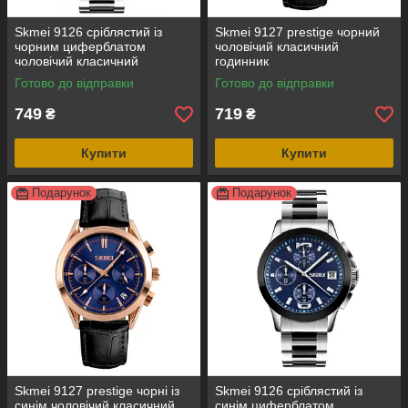
Skmei 9126 сріблястий із
Skmei 9127 prestige чорний
чорним циферблатом
чоловічий класичний
чоловічий класичний
годинник
годинник
Готово до відправки
Готово до відправки
749
719
₴
₴
Купити
Купити
Подарунок
Подарунок
Skmei 9127 prestige чорні із
Skmei 9126 сріблястий із
синім чоловічий класичний
синім циферблатом