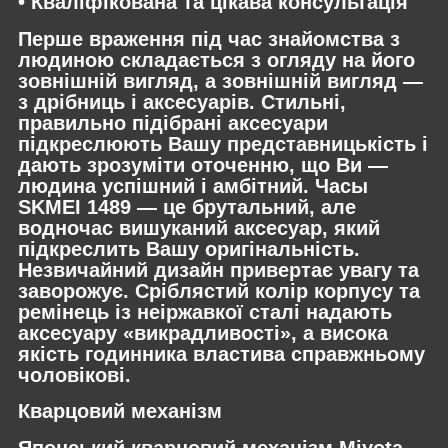
• Кваліфікована та цікава консультація
Перше враження під час знайомства з
людиною складається з огляду на його
зовнішній вигляд, а зовнішній вигляд —
з дрібниць і аксесуарів. Стильні,
правильно підібрані аксесуари
підкреслюють Вашу представницькість і
дають зрозуміти оточенню, що Ви —
людина успішний і амбітний. Часы
SKMEI 1489 — це брутальний, але
водночас вишуканий аксесуар, який
підкреслить Вашу оригінальність.
Незвичайний дизайн привертає увагу та
заворожує. Сріблястий колір корпусу та
ремінець із неіржавкої сталі надають
аксесуару «викрадливості», а висока
якість годинника властива справжньому
чоловікові.
Кварцовий механізм