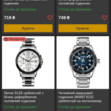
годинник
чоловічий годинник
Готово до відправки
Готово до відправки
719
749
₴
₴
Купити
Купити
Подарунок
Skmei 9126 сріблястий з
Чоловічий кварцовий
білим циферблатом
годинник SKMEI 9232
чоловічий годинник
сріблястий на металевому
браслеті, синій циферблат
Готово до відправки
Готово до відправки