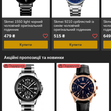
Skmei 1550 light чорний
Skmei 9210 сріблястий із
Skme
чоловічий оригінальний
синім чоловічий
чоло
годинник
оригінальний годинник
годи
479
515
649
₴
₴
Купити
Купити
Акційні пропозиції та новинки
Подарунок
Подарунок