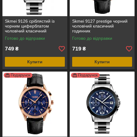
Skmei 9126 сріблястий із
Skmei 9127 prestige чорний
чорним циферблатом
чоловічий класичний
чоловічий класичний
годинник
годинник
Готово до відправки
Готово до відправки
749
719
₴
₴
Купити
Купити
Подарунок
Подарунок