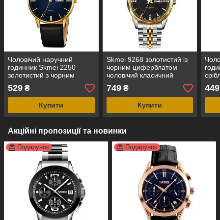
Чоловічий наручний
Skmei 9268 золотистий із
Чоло
годинник Skmei 2250
чорним циферблатом
годи
золотистий з чорним
чоловічий класичний
сріб
ремінцем класичний
годинник
цифе
529
749
449
₴
₴
кварцовий з календарем
еле
Купити
Купити
Акційні пропозиції та новинки
Подарунок
Подарунок