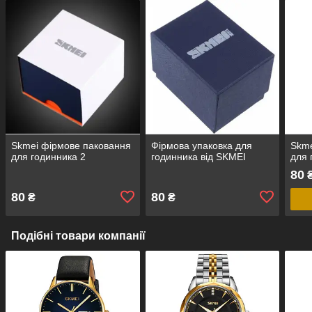
Skmei фірмове паковання
Фірмова упаковка для
Skme
для годинника 2
годинника від SKMEI
для 
80
80
80
₴
₴
Подібні товари компанії