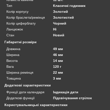
Тип
Класичні годинник
Колір корпусу
Золотий
Колір браслета/ремінця
Золотистий
Колір циферблату
Чорний
Ланцюжок
Ні
Стан
Новий
Габаритні розміри
Довжина
49 мм
Ширина
46 мм
Висота
14 мм
Вага
120 г
Ширина ремінця
22 мм
Товщина
3 мм
Додаткові характеристики
Функції дати календаря
Індикація дати
Додаткові функції
Підсвічування стрілок
Користувальницькі характеристики