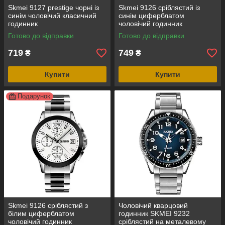
Skmei 9127 prestige чорні із
Skmei 9126 сріблястий із
синім чоловічий класичний
синім циферблатом
годинник
чоловічий годинник
Готово до відправки
Готово до відправки
719
749
₴
₴
Купити
Купити
Подарунок
Skmei 9126 сріблястий з
Чоловічий кварцовий
білим циферблатом
годинник SKMEI 9232
чоловічий годинник
сріблястий на металевому