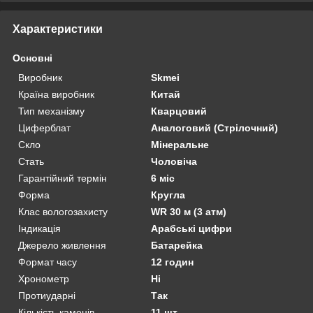
Характеристики
Основні
Виробник
Skmei
Країна виробник
Китай
Тип механізму
Кварцовий
Циферблат
Аналоговий (Стрілочний)
Скло
Мінеральне
Стать
Чоловіча
Гарантійний термін
6 міс
Форма
Кругла
Клас вологозахисту
WR 30 м (3 атм)
Індикація
Арабські цифри
Джерело живлення
Батарейка
Формат часу
12 годин
Хронометр
Ні
Протиударні
Так
Кількість каменів
11 шт.