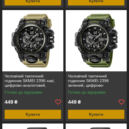
Купити
Купити
Чоловічий тактичний
Чоловічий тактичний
годинник SKMEI 2396 хакі,
годинник SKMEI 2396
цифрово-аналоговий,
зелений, цифрово-
водозахист 5 ATM
аналоговий, водозахист 5
Готово до відправки
Готово до відправки
ATM
449
449
₴
₴
Купити
Купити