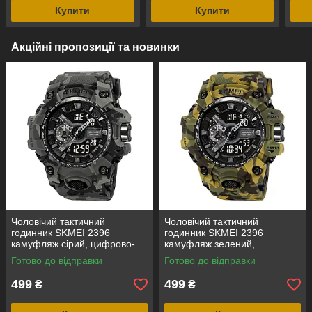
Купити
Купити
Акційні пропозиції та новинки
Чоловічий тактичний
Чоловічий тактичний
годинник SKMEI 2396
годинник SKMEI 2396
камуфляж сірий, цифрово-
камуфляж зелений,
аналоговий, водозахист 5
цифрово-аналоговий,
Готово до відправки
Готово до відправки
ATM
водозахист 5 ATM
499
499
₴
₴