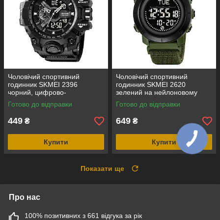
Чоловічий спортивний
Чоловічий спортивний
годинник SKMEI 2396
годинник SKMEI 2620
чорний, цифрово-
зелений на нейлоновому
аналоговий, водозахист 5
ремінці з липучкою,
Готово до відправки
Готово до відправки
ATM
електронним компасом і
крокоміром
449
649
₴
₴
Купити
Купити
Показати ще
Про нас
100% позитивних з 661 відгука за рік