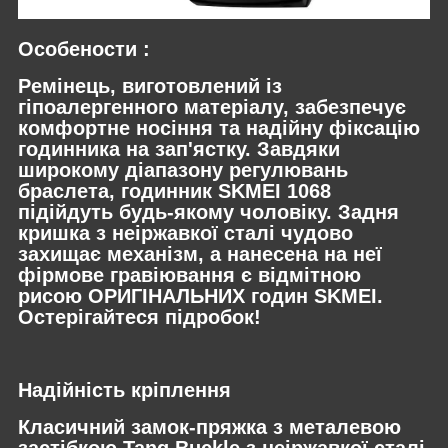
Особености :
Ремінець, виготовлений із
гіпоалергенного матеріалу, забезпечує
комфортне носіння та надійну фіксацію
годинника на зап'ястку. Завдяки
широкому діапазону регулювань
браслета, годинник SKMEI 1068
підійдуть будь-якому чоловіку. Задня
кришка з неіржавкої сталі чудово
захищає механізм, а нанесена на неї
фірмове гравіювання є відмітною
рисою ОРИГІНАЛЬНИХ годин SKMEI.
Остерігайтеся підробок!
Надійність кріплення
Класичний замок-пряжка з металевою
застібкою Tang Buckle з неіржавкої сталі