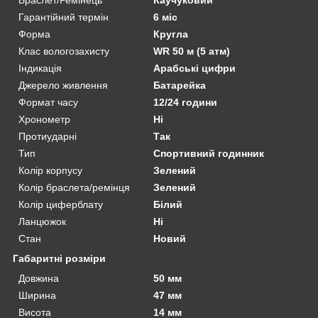
Гарантійний термін
6 міс
Форма
Кругла
Клас вологозахисту
WR 50 м (5 атм)
Індикація
Арабські цифри
Джерело живлення
Батарейка
Формат часу
12/24 години
Хронометр
Ні
Протиударні
Так
Тип
Спортивний годинник
Колір корпусу
Зелений
Колір браслета/ремінця
Зелений
Колір циферблату
Білий
Ланцюжок
Ні
Стан
Новий
Габаритні розміри
Довжина
50 мм
Ширина
47 мм
Висота
14 мм