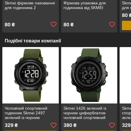
Skmei фірмове паковання
Фірмова упаковка для
Skme
для годинника 2
годинника від SKMEI
для 
80
80
80
₴
₴
Подібні товари компанії
Чоловічий спортивний
Skmei 1426 зелений із
Skme
годинник Skmei 2497
чорним циферблатом
спор
зелений із чорним
чоловічий спортивний
зел
циферблатом на
годинник
329
380
329
₴
₴
каучуковому ремінці