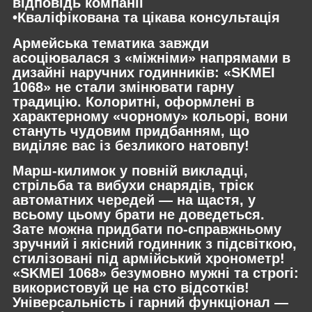
відповідь компанії
•Кваліфікована та цікава консультація
Армейська тематика завжди
асоціювалася з «міжніми» напрямами в
дизайні наручних годинників: «SKMEI
1068» не стали змінювати гарну
традицію. Колоритні, оформлені в
характерному «чорному» кольорі, вони
стануть чудовим придбанням, що
виділяє вас із безликого натовпу!
Марш-килимок у повній викладці,
стрільба та вибухи снарядів, тріск
автоматних чередей — на щастя, у
всьому цьому брати не доведеться.
Зате можна придбати по-справжньому
зручний і якісний годинник з підсвіткою,
стилізовані під армійський хронометр!
«SKMEI 1068» безумовно мужні та строгі:
використовуй це на сто відсотків!
Універсальність і гарний функціонал —