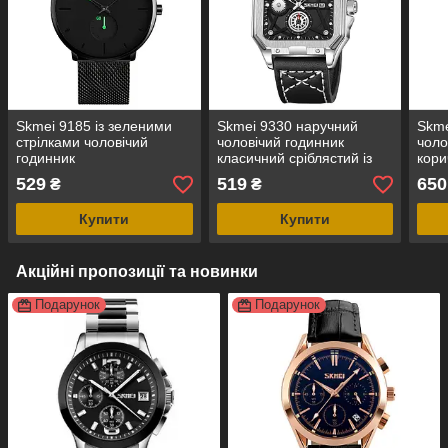
Skmei 9185 із зеленими
Skmei 9330 наручний
Skme
стрілками чоловічий
чоловічий годинник
чоло
годинник
класичний сріблястий із
кори
чорним
стрі
529
519
650
₴
₴
Купити
Купити
Акційні пропозиції та новинки
Подарунок
Подарунок