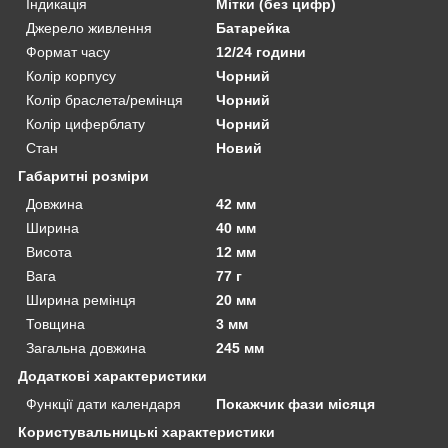
Індикація
Мітки (без цифр)
Джерело живлення
Батарейка
Формат часу
12/24 години
Колір корпусу
Чорний
Колір браслета/ремінця
Чорний
Колір циферблату
Чорний
Стан
Новий
Габаритні розміри
Довжина
42 мм
Ширина
40 мм
Висота
12 мм
Вага
77 г
Ширина ремінця
20 мм
Товщина
3 мм
Загальна довжина
245 мм
Додаткові характеристики
Функції дати календаря
Покажчик фази місяця
Користувальницькі характеристики