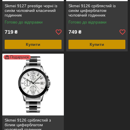
Skmei 9127 prestige чорні із
Skmei 9126 сріблястий із
синім чоловічий класичний
синім циферблатом
годинник
чоловічий годинник
Готово до відправки
Готово до відправки
719
749
₴
₴
Купити
Купити
Подарунок
Skmei 9126 сріблястий з
білим циферблатом
чоловічий годинник