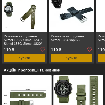
Ремінець на годинник
Ремінець на годинник
Ремі
Skmei 1068/ Skmei 1231/
Skmei 1384 чорний
Skme
Skmei 1560/ Skmei 1820/
Skmei 1301 зелений
110
110
110
₴
₴
Купити
Купити
Акційні пропозиції та новинки