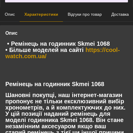
Опис
Характеристики
Відгуки про товар
Доставка
Опис
• Ремінець на годинник Skmei 1068
• Більше моделей на сайті
https://cool-
watch.com.ua/
Ремінець на годинник Skmei 1068
Шановні покупці, наш інтернет-магазин
пропонує не тільки ексклюзивний вибір
хронометрів, а й комплектуючих до них.
У цій позиції наданий ремінець для
моделі годинника Skmei 1068. Він стане
незамінним аксесуаром якщо ваш
старий ремінець з тієї чи іншої причини