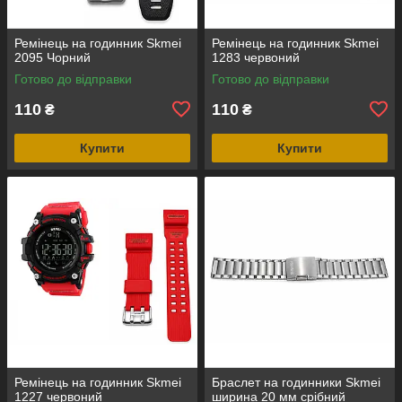
Ремінець на годинник Skmei
Ремінець на годинник Skmei
2095 Чорний
1283 червоний
Готово до відправки
Готово до відправки
110
110
₴
₴
Купити
Купити
Ремінець на годинник Skmei
Браслет на годинники Skmei
1227 червоний
ширина 20 мм срібний