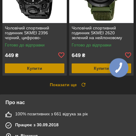
Чоловічий спортивний
Чоловічий спортивний
годинник SKMEI 2396
годинник SKMEI 2620
чорний, цифрово-
зелений на нейлоновому
аналоговий, водозахист 5
ремінці з липучкою,
Готово до відправки
Готово до відправки
ATM
електронним компасом і
крокоміром
449
649
₴
₴
Купити
Купити
Показати ще
Про нас
100% позитивних з 661 відгука за рік
Працює з 30.09.2018
м. Вінниця