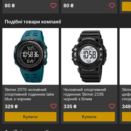
80
80
₴
₴
Подібні товари компанії
Skmei 2070 чоловічий
Чоловічий спортивний
Skme
спортивний годинник lake
годинник Skmei 2195
цифе
blue з чорним
чорний з білим
спор
циферблатом
циферблатом
329
335
349
₴
₴
Купити
Купити