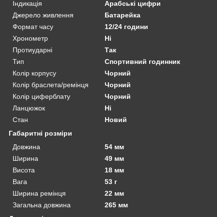
Індикація
Арабські цифри
Джерело живлення
Батарейка
Формат часу
12/24 години
Хронометр
Ні
Протиударні
Так
Тип
Спортивний годинник
Колір корпусу
Чорний
Колір браслета/ремінця
Чорний
Колір циферблату
Чорний
Ланцюжок
Ні
Стан
Новий
Габаритні розміри
Довжина
54 мм
Ширина
49 мм
Висота
18 мм
Вага
53 г
Ширина ремінця
22 мм
Загальна довжина
265 мм