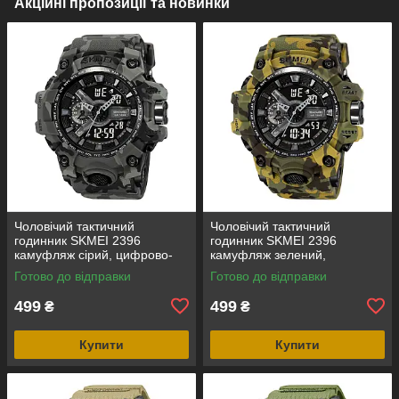
Акційні пропозиції та новинки
Чоловічий тактичний
Чоловічий тактичний
годинник SKMEI 2396
годинник SKMEI 2396
камуфляж сірий, цифрово-
камуфляж зелений,
аналоговий, водозахист 5
цифрово-аналоговий,
Готово до відправки
Готово до відправки
ATM
водозахист 5 ATM
499
499
₴
₴
Купити
Купити