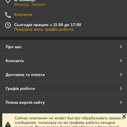
Вінниця, Україна
Контакти
Сьогодні працює з 11:00 до 17:00
Показати весь графік роботи
Про нас
Контакти
Доставка та оплата
Графік роботи
Повна версія сайту
Сайт створено на маркетплейсі
Prom.ua
Сейчас компания не может быстро обрабатывать заказы и
сообщения, поскольку по ее графику работы сегодня