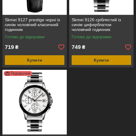
Skmei 9127 prestige чорні із
Skmei 9126 сріблястий із
синім чоловічий класичний
синім циферблатом
годинник
чоловічий годинник
Готово до відправки
Готово до відправки
719
749
₴
₴
Купити
Купити
Подарунок