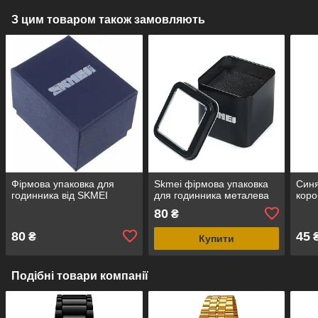
З цим товаром також замовляють
Фірмова упаковка для
Skmei фірмова упаковка
Синя
годинника від SKMEI
для годинника металева
коро
80
₴
80
45
₴
Купити
Подібні товари компанії