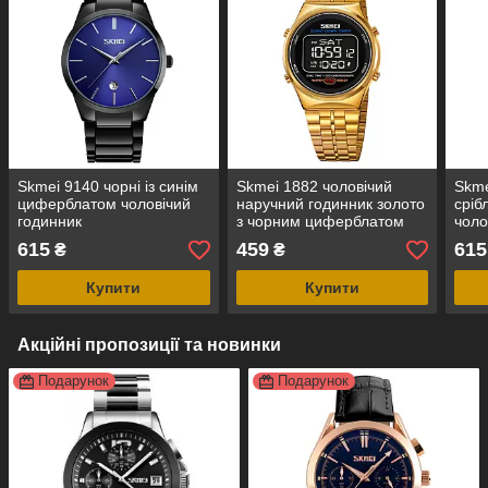
Skmei 9140 чорні із синім
Skmei 1882 чоловічий
Skme
циферблатом чоловічий
наручний годинник золото
сріб
годинник
з чорним циферблатом
чоло
615
459
615
₴
₴
Купити
Купити
Акційні пропозиції та новинки
Подарунок
Подарунок