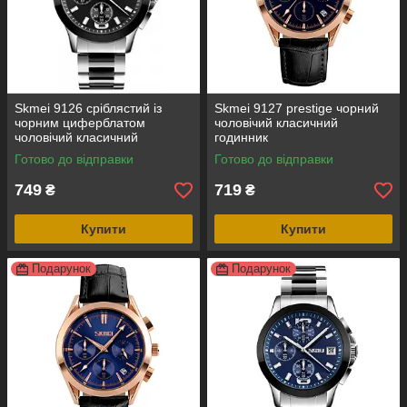
Skmei 9126 сріблястий із
Skmei 9127 prestige чорний
чорним циферблатом
чоловічий класичний
чоловічий класичний
годинник
годинник
Готово до відправки
Готово до відправки
749
719
₴
₴
Купити
Купити
Подарунок
Подарунок