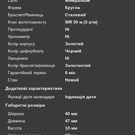
Скло
Мінеральне
Форма
Кругла
Браслет/Ремінець
Сталевий
Клас вологозахисту
WR 30 м (3 атм)
Протиударні
Ні
Хронометр
Ні
Колір корпусу
Золотий
Колір циферблату
Чорний
Ланцюжок
Ні
Колір браслета/ремінця
Золотистий
Гарантійний термін
6 міс
Стан
Новий
Додаткові характеристики
Функції дати календаря
Індикація дати
Габаритні розміри
Ширина
40 мм
Довжина
47 мм
Висота
10 мм