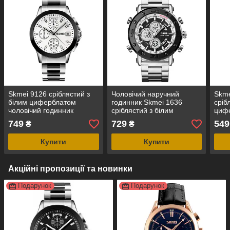
Skmei 9126 сріблястий з
Чоловічий наручний
Skme
білим циферблатом
годинник Skmei 1636
сріб
чоловічий годинник
сріблястий з білим
цифе
циферблатом
клас
749
729
549
₴
₴
Купити
Купити
Акційні пропозиції та новинки
Подарунок
Подарунок