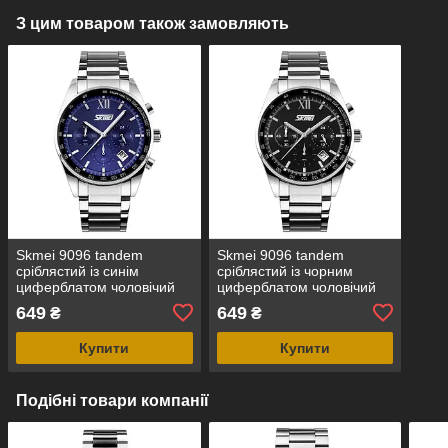
З цим товаром також замовляють
Skmei 9096 tandem
Skmei 9096 tandem
сріблястий із синім
сріблястий із чорним
циферблатом чоловічий
циферблатом чоловічий
годинник
годинник
649
649
₴
₴
Купити
Купити
Подібні товари компанії