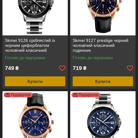
Skmei 9126 сріблястий із
Skmei 9127 prestige чорний
чорним циферблатом
чоловічий класичний
чоловічий класичний
годинник
годинник
Готово до відправки
Готово до відправки
749
719
₴
₴
Купити
Купити
Подарунок
Подарунок