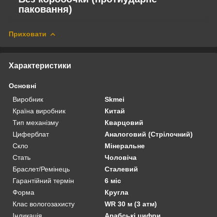
паковання)
Приховати
Характеристики
Основні
Виробник
Skmei
Країна виробник
Китай
Тип механізму
Кварцовий
Циферблат
Аналоговий (Стрілочний)
Скло
Мінеральне
Стать
Чоловіча
Браслет/Ремінець
Сталевий
Гарантійний термін
6 міс
Форма
Кругла
Клас вологозахисту
WR 30 м (3 атм)
Індикація
Арабські цифри