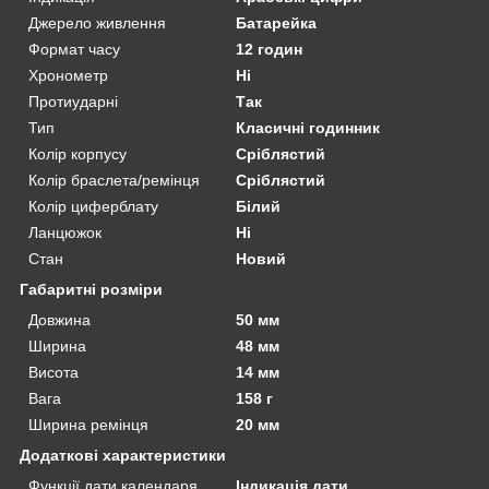
Джерело живлення
Батарейка
Формат часу
12 годин
Хронометр
Ні
Протиударні
Так
Тип
Класичні годинник
Колір корпусу
Сріблястий
Колір браслета/ремінця
Сріблястий
Колір циферблату
Білий
Ланцюжок
Ні
Стан
Новий
Габаритні розміри
Довжина
50 мм
Ширина
48 мм
Висота
14 мм
Вага
158 г
Ширина ремінця
20 мм
Додаткові характеристики
Функції дати календаря
Індикація дати