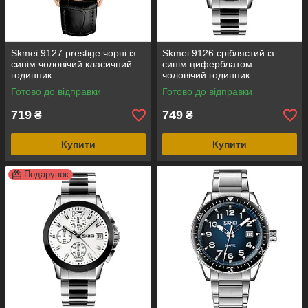
Skmei 9127 prestige чорні із
Skmei 9126 сріблястий із
синім чоловічий класичний
синім циферблатом
годинник
чоловічий годинник
Готово до відправки
Готово до відправки
719
749
₴
₴
Купити
Купити
Подарунок