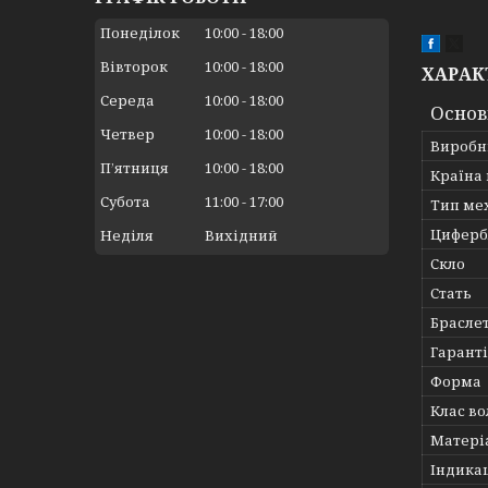
Понеділок
10:00
18:00
Вівторок
10:00
18:00
ХАРАК
Середа
10:00
18:00
Основ
Четвер
10:00
18:00
Виробн
Пʼятниця
10:00
18:00
Країна
Субота
11:00
17:00
Тип ме
Циферб
Неділя
Вихідний
Скло
Стать
Брасле
Гарант
Форма
Клас во
Матері
Індика