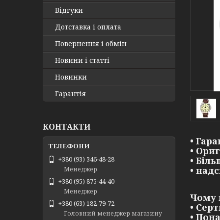
Відгуки
Дотставка і оплата
Повернення і обмін
Новини і статті
Новинки
Гарантія
КОНТАКТИ
• Гара
• Ори
• Біл
+380 (93) 346-48-28
• над
Менеджер
+380 (95) 875-44-40
Менеджер
Чому 
+380 (63) 182-79-72
• Сер
Головний менеджер магазину
• Пон