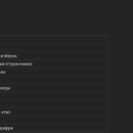
й Miyota
ий (Стрілочний)
ьне
шкіра
5 атм)
 цифри