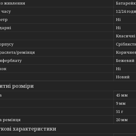
о живлення
Батарейк
 часу
12/24 год
етр
Ні
дарні
Ні
Класичні
орпусу
Срібляст
браслета/ремінця
Коричне
циферблату
Бежевий
жок
Ні
Новий
итні розміри
а
45 мм
9 мм
51 г
 ремінця
20 мм
кові характеристики