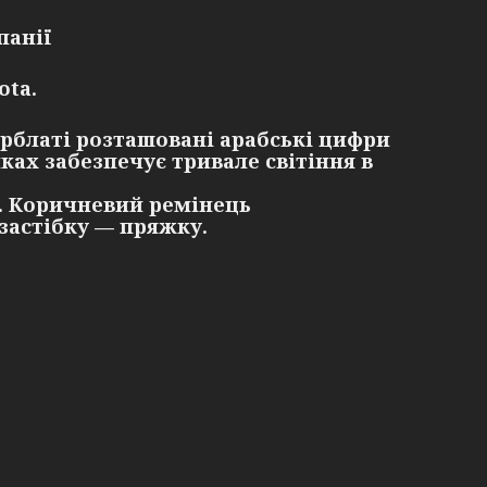
панії
ota.
ерблаті розташовані арабські цифри
ках забезпечує тривале світіння в
. Коричневий ремінець
 застібку — пряжку.