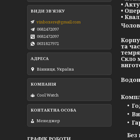
• Акт
• Опе
• Ква
vinboxere@gmail.com
Чолов
0682472097
0682472097
Корпу
0631827972
та ча
темря
Скло 
вигот
Вінниця, Україна
Водон
Cool Watch
Компл
Го
Ви
Менеджер
Га
Без
ГРАФІК РОБОТИ