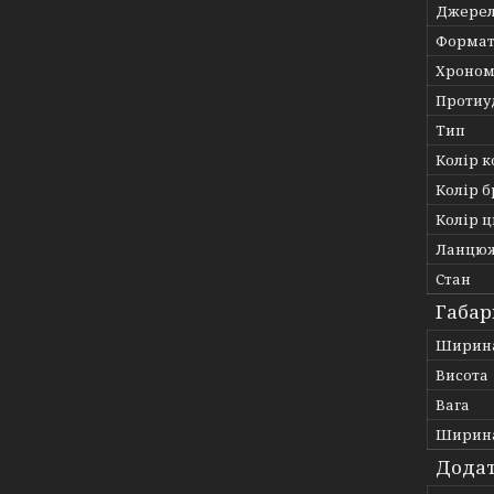
Джерел
Формат
Хроном
Протиу
Тип
Колір к
Колір 
Колір 
Ланцю
Стан
Габар
Ширин
Висота
Вага
Ширина
Додат