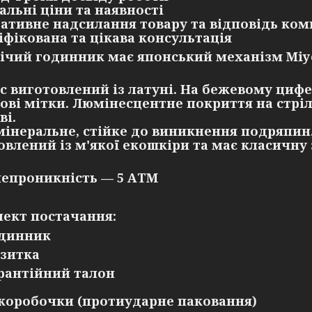
уальні ціни та наявності
ративне надсилання товару та відповідь ком
ліфікована та цікава консультація
ічий годинник має японський механізм Miy
с виготовлений із латуні. На бежевому циф
сові мітки. Люмінесцентне покриття на стріл
ві.
мінеральне, стійке до виникнення подряпин
овлений із м'якої екошкіри та має класичну
епроникність — 5 АТМ
ект постачання:
динник
зитка
рантійний талон
 коробочки (протиударне паковання)