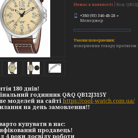
Немає в наявності
Код:
QB12J
+380 (93) 346-48-28
Менеджер
повернення товару протягом 
нтія 180 днів!
гінальний годинник Q&Q QB12J315Y
ьше моделей на сайті
https://cool-watch.com.ua/
силання на день замовлення!!
варто купувати в нас:
тифікований продавець!
ад 4 роки досвіду роботи