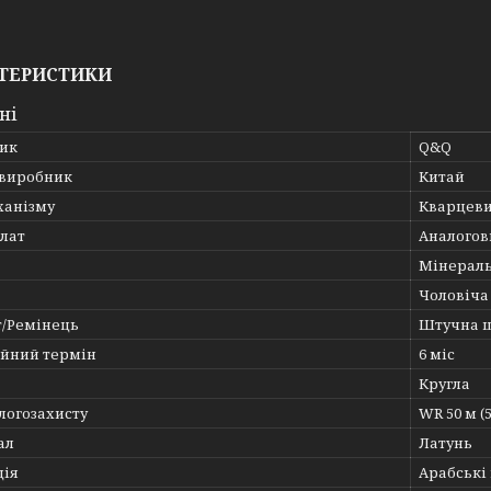
ТЕРИСТИКИ
ні
ик
Q&Q
 виробник
Китай
ханізму
Кварцеви
лат
Аналогов
Мінерал
Чоловіча
т/Ремінець
Штучна 
ійний термін
6 міс
Кругла
логозахисту
WR 50 м (
ал
Латунь
ція
Арабські