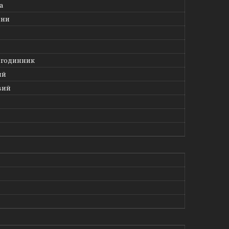
а
ини
 годинник
ий
вий