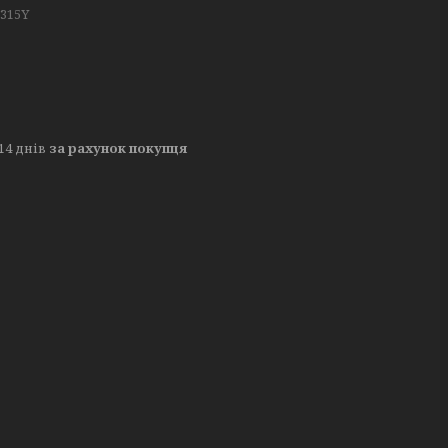
315Y
14 днів
за рахунок покупця