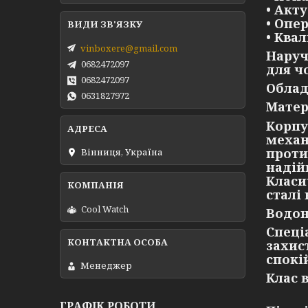
• Акт
• Опе
• Ква
vinboxere@gmail.com
Наруч
0682472097
для чо
0682472097
Облад
0631827972
Матер
Корпу
механ
проти
Вінниця, Україна
надій
Класи
сталі
Cool Watch
Водон
Спеці
захис
спокі
Менеджер
Клас 
ГРАФІК РОБОТИ