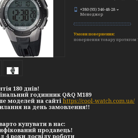
+380 (93) 346-48-28
Менеджер
повернення товару протягом 
нтія 180 днів!
гінальний годинник Q&Q M189
ьше моделей на сайті
https://cool-watch.com.ua/
силання на день замовлення!!
варто купувати в нас:
тифікований продавець!
ад 4 роки досвіду роботи