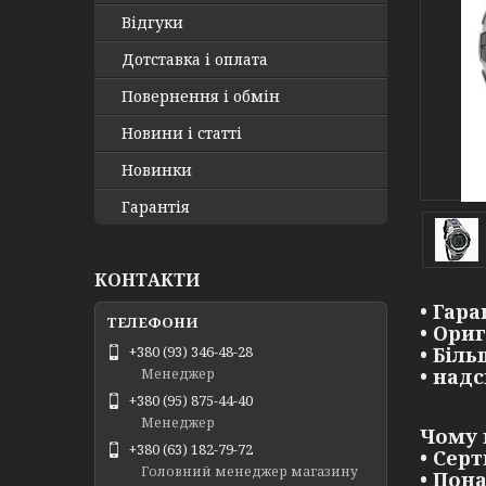
Відгуки
Дотставка і оплата
Повернення і обмін
Новини і статті
Новинки
Гарантія
КОНТАКТИ
• Гара
• Ори
• Біл
+380 (93) 346-48-28
• над
Менеджер
+380 (95) 875-44-40
Менеджер
Чому 
+380 (63) 182-79-72
• Сер
Головний менеджер магазину
• Пон