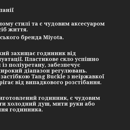
панії
ому стилі та є чудовим аксесуаром
сіб життя.
ького бренда Miyota.
який захищає годинник від
уатації. Пластикове скло успішно
 із поліуретану, забезпечує
широкий діапазон регулювань.
астібкою Tang Buckle з неіржавкої
рігає від випадкового розстібання.
 виготовлений годинник, є чудовим
ти холодний душ, мити руки або
ння годинника.