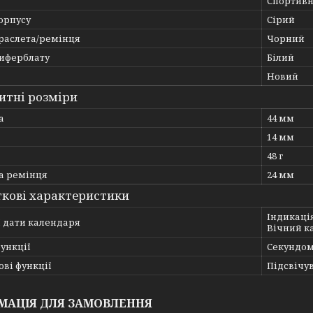
Спортивн
орпусу
Сірий
браслета/ремінця
Чорний
циферблату
Білий
Новий
итні розміри
а
44 мм
14 мм
48 г
 ремінця
24 мм
кові характеристики
Індикація
ї дати календаря
Вічний к
ункції
Секундом
ві функції
Підсвічу
МАЦІЯ ДЛЯ ЗАМОВЛЕННЯ