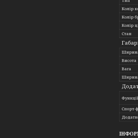
Тип
Колір к
Колір 
Колір 
Стан
Габар
Ширин
Висота
Вага
Ширина
Додат
Функці
Спорт-ф
Додатко
ІНФОР