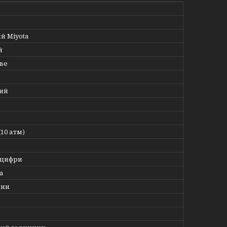
й Miyota
й
ве
ий
(10 атм)
 цифри
а
ини