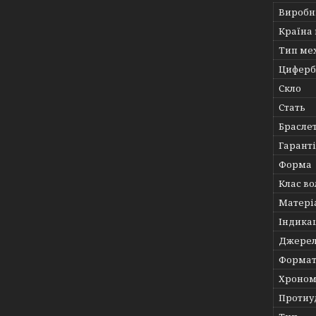
Виробн
Країна
Тип ме
Циферб
Скло
Стать
Брасле
Гарант
Форма
Клас во
Матері
Індика
Джерел
Формат
Хроном
Протиу