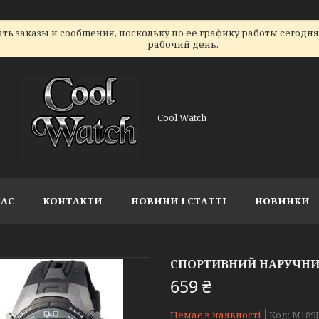
ь заказы и сообщения, поскольку по ее графику работы сегодн
рабочий день.
Cool Watch
НАС
КОНТАКТИ
НОВИНИ І СТАТТІ
НОВИНКИ
СПОРТИВНИЙ НАРУЧНИ
659 ₴
Немає в наявності
Код:
M189J