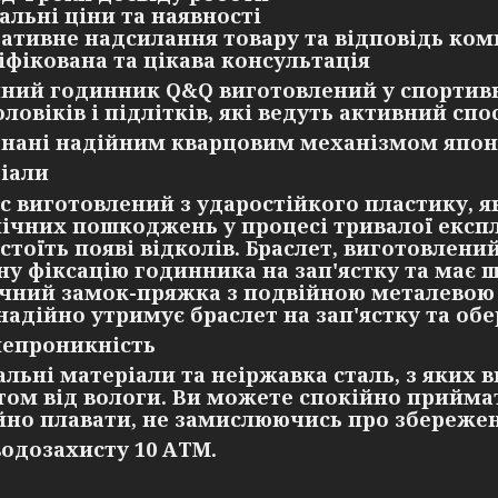
уальні ціни та наявності
ративне надсилання товару та відповідь ком
ліфікована та цікава консультація
ний годинник Q&Q виготовлений у спортивн
ловіків і підлітків, які ведуть активний спо
нані надійним кварцовим механізмом японс
іали
с виготовлений з ударостійкого пластику, 
ічних пошкоджень у процесі тривалої експл
стоїть появі відколів. Браслет, виготовлений
ну фіксацію годинника на зап'ястку та має 
чний замок-пряжка з подвійною металевою з
 надійно утримує браслет на зап'ястку та обе
епроникність
альні матеріали та неіржавка сталь, з яких
том від вологи. Ви можете спокійно прийма
йно плавати, не замислюючись про збереже
водозахисту 10 АТМ.