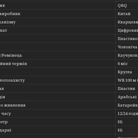
ик
Q&Q
 виробник
Китай
ханізму
Кварцеви
лат
Цифрови
Пластико
Чоловіча
т/Ремінець
Каучуков
ійний термін
6 міс
Кругла
логозахисту
WR 100 м 
ал
Пластик
ція
Арабські
о живлення
Батарейк
 часу
12/24 год
етр
Ні
дарні
Ні