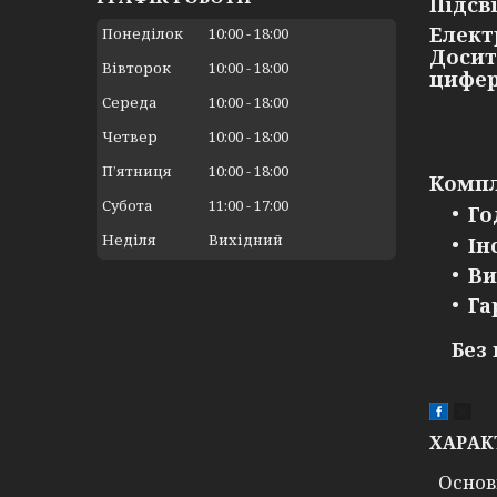
Підсв
Елект
Понеділок
10:00
18:00
Досит
Вівторок
10:00
18:00
цифер
Середа
10:00
18:00
Четвер
10:00
18:00
Пʼятниця
10:00
18:00
Компл
Субота
11:00
17:00
Го
Неділя
Вихідний
Ін
Ви
Га
Без
ХАРАК
Основ