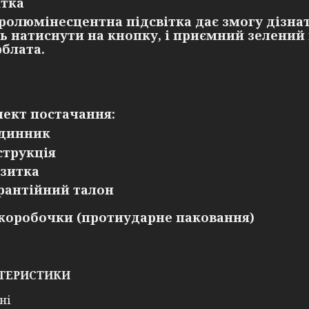
ітка
ролюмінесцентна підсвітка дає змогу дізнати
ь натиснути на кнопку, і приємний зелений 
блата.
ект постачання:
динник
струкція
зитка
рантійний талон
 коробочки (протиударне паковання)
ТЕРИСТИКИ
ні