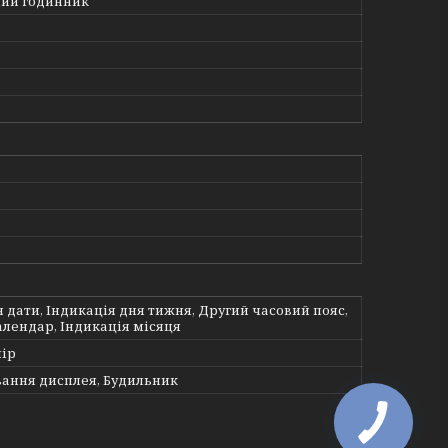
ий годинник
 дати, Індикація дня тижня, Другий часовий пояс,
алендар, Індикація місяця
ір
вання дисплея, Будильник