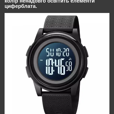
колір ненадовго освітить елементи
циферблата.