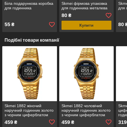
Біла подарункова коробка
Skmei фірмова упаковка
Skme
для годинника
для годинника металева
для 
80
₴
55
80
₴
Купити
Подібні товари компанії
Skmei 1882 жіночий
Skmei 1882 чоловічий
Skme
наручний годинник золото
наручний годинник золото
циф
з чорним циферблатом
з чорним циферблатом
годи
459
459
319
₴
₴