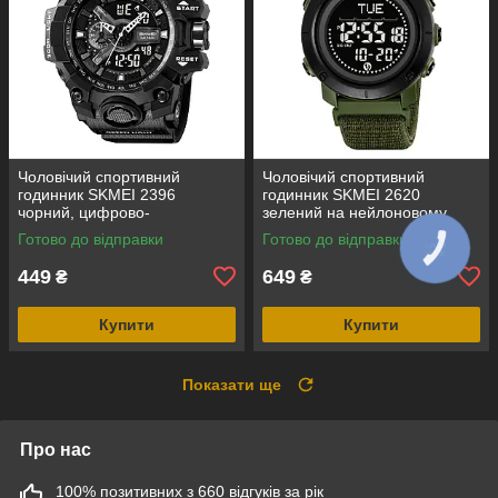
Чоловічий спортивний
Чоловічий спортивний
годинник SKMEI 2396
годинник SKMEI 2620
чорний, цифрово-
зелений на нейлоновому
аналоговий, водозахист 5
ремінці з липучкою,
Готово до відправки
Готово до відправки
ATM
електронним компасом і
крокоміром
449
649
₴
₴
Купити
Купити
Показати ще
Про нас
100% позитивних з 660 відгуків за рік