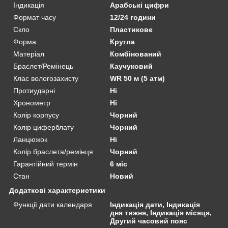
Індикація
Арабські цифри
Формат часу
12/24 години
Скло
Пластикове
Форма
Кругла
Матеріал
Комбінований
Браслет/Ремінець
Каучуковий
Клас вологозахисту
WR 50 м (5 атм)
Протиударні
Ні
Хронометр
Ні
Колір корпусу
Чорний
Колір циферблату
Чорний
Ланцюжок
Ні
Колір браслета/ремінця
Чорний
Гарантійний термін
6 міс
Стан
Новий
Додаткові характеристики
Функції дати календаря
Індикація дати, Індикація
дня тижня, Індикація місяця,
Другий часовий пояс