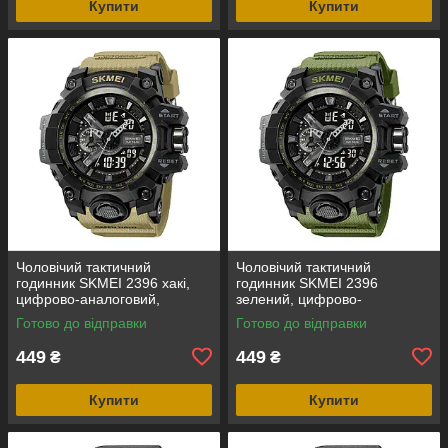
Купити
Купити
Чоловічий тактичний
Чоловічий тактичний
годинник SKMEI 2396 хакі,
годинник SKMEI 2396
цифрово-аналоговий,
зелений, цифрово-
водозахист 5 ATM
аналоговий, водозахист 5
Готово до відправки
Готово до відправки
ATM
449
449
₴
₴
Купити
Купити