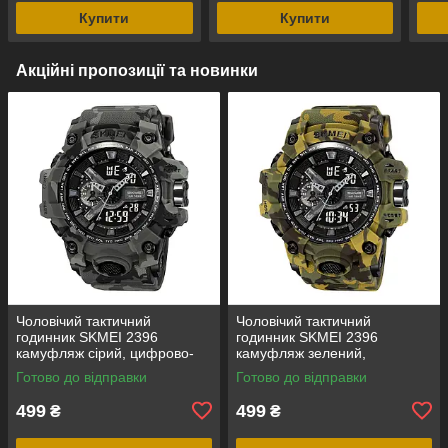
Купити
Купити
Акційні пропозиції та новинки
Чоловічий тактичний
Чоловічий тактичний
годинник SKMEI 2396
годинник SKMEI 2396
камуфляж сірий, цифрово-
камуфляж зелений,
аналоговий, водозахист 5
цифрово-аналоговий,
Готово до відправки
Готово до відправки
ATM
водозахист 5 ATM
499
499
₴
₴