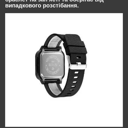
випадкового розстібання.