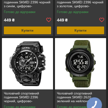
годинник SKMEI 2396 чорний
годинник SKMEI 2396 чорний
з синім, цифрово-
з золотом, цифрово-
аналоговий, водозахист 5
аналоговий, водозахист 5
Готово до відправки
Готово до відправки
ATM
ATM
449
449
₴
₴
Купити
Купити
Чоловічий спортивний
Чоловічий спортивний
годинник SKMEI 2396
годинник SKMEI 2620
чорний, цифрово-
зелений на нейлоновому
аналоговий, водозахист 5
ремінці з липучкою,
Готово до відправки
Готово до відправки