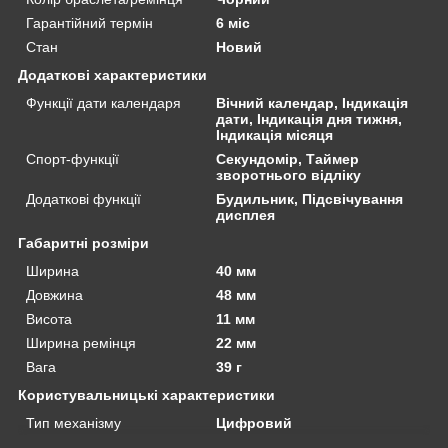
Гарантійний термін
6 міс
Стан
Новий
Додаткові характеристики
Функції дати календаря
Вічний календар, Індикація
дати, Індикація дня тижня,
Індикація місяця
Спорт-функції
Секундомір, Таймер
зворотнього відліку
Додаткові функції
Будильник, Підсвічування
дисплея
Габаритні розміри
Ширина
40 мм
Довжина
48 мм
Висота
11 мм
Ширина ремінця
22 мм
Вага
39 г
Користувальницькі характеристики
Тип механізму
Цифровий