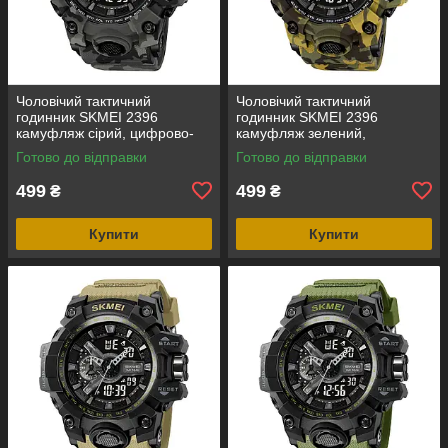
Чоловічий тактичний
Чоловічий тактичний
годинник SKMEI 2396
годинник SKMEI 2396
камуфляж сірий, цифрово-
камуфляж зелений,
аналоговий, водозахист 5
цифрово-аналоговий,
Готово до відправки
Готово до відправки
ATM
водозахист 5 ATM
499
499
₴
₴
Купити
Купити