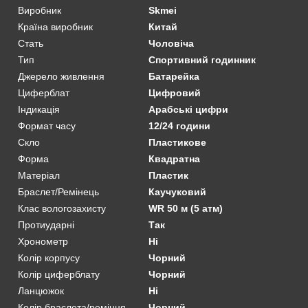
Виробник
Skmei
Країна виробник
Китай
Стать
Чоловіча
Тип
Спортивний годинник
Джерело живлення
Батарейка
Циферблат
Цифровий
Індикація
Арабські цифри
Формат часу
12/24 години
Скло
Пластикове
Форма
Квадратна
Матеріал
Пластик
Браслет/Ремінець
Каучуковий
Клас вологозахисту
WR 50 м (5 атм)
Протиударні
Так
Хронометр
Ні
Колір корпусу
Чорний
Колір циферблату
Чорний
Ланцюжок
Ні
Колір браслета/ремінця
Чорний