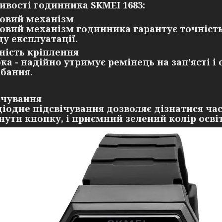
ивості годинника SKMEI 1683:
овий механізм
овий механізм годинника гарантує точніст
ду експлуатації.
ність кріплення
бка - надійно утримує ремінець на зап'ясті і
ібання.
ічування
діодне підсвічування дозволяє дізнатися час
нути кнопку, і приємний зелений колір осв