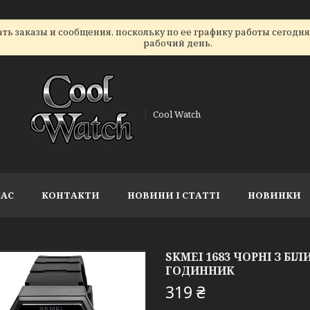
ь заказы и сообщения, поскольку по ее графику работы сегодн
рабочий день.
Cool Watch
НАС
КОНТАКТИ
НОВИНИ І СТАТТІ
НОВИНКИ
SKMEI 1683 ЧОРНІ З Б
ГОДИННИК
319 ₴