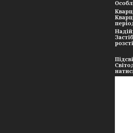
Особл
Кварц
Кварц
періо
Надій
Засті
розст
Підсв
Світо
натис