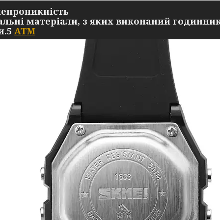
епроникність
альні матеріали, з яких виконаний годинник
и.5
ATM