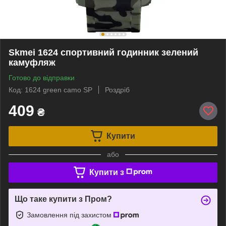
Skmei 1624 спортивний годинник зелений
камуфляж
Готово до відправки
Код: 1624 green camo SP
Роздріб
409
₴
Купити
або
Купити з
Що таке купити з Пром?
Замовлення під захистом