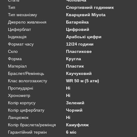
Стать
Чоловіча
Тип
Спортивний годинник
Тип механізму
Кварцевий Miyota
Джерело живлення
Батарейка
Циферблат
Цифровий
Індикація
Арабські цифри
Формат часу
12/24 години
Скло
Пластикове
Форма
Кругла
Матеріал
Пластик
Браслет/Ремінець
Каучуковий
Клас вологозахисту
WR 50 м (5 атм)
Протиударні
Ні
Хронометр
Ні
Колір корпусу
Зелений
Колір циферблату
Чорний
Ланцюжок
Ні
Колір браслета/ремінця
Камуфляж
Гарантійний термін
6 міс