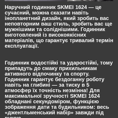
Наручний годинник SKMEI 1624 — це
сучасний, можна сказати навіть
інопланетний дизайн, який зробить вас
неповторним ваш стиль, зробить вас ще
мужнішими та соліднішими. Годинник
виготовлений із високоякісних
матеріалів, що гарантує тривалий термін
експлуатації.
Годинник водостійкі та ударостійкі, тому
припадуть до смаку прихильникам
активного відпочинку та спорту.
Годинник гарантує бездоганну роботу
навіть на глибині — за тиску в 5
атмосфер їх точність незмінна! Для
максимальної зручності SKMEI 1624
обладнані секундоміром, функцією
зображення дати та будильником: весь
«джентльменський набір» завжди під
рукою.