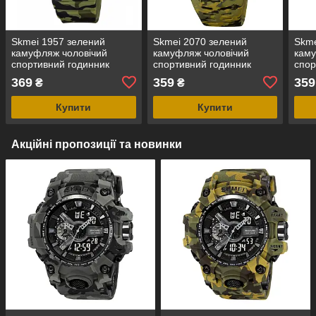
Skmei 1957 зелений
Skmei 2070 зелений
Skme
камуфляж чоловічий
камуфляж чоловічий
каму
спортивний годинник
спортивний годинник
спор
біл
369
359
359
₴
₴
Купити
Купити
Акційні пропозиції та новинки