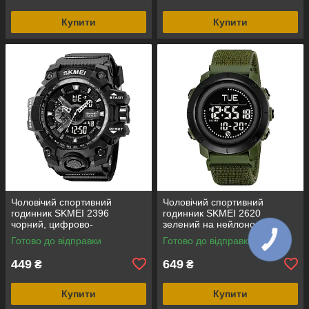
Купити
Купити
Чоловічий спортивний
Чоловічий спортивний
годинник SKMEI 2396
годинник SKMEI 2620
чорний, цифрово-
зелений на нейлоновому
аналоговий, водозахист 5
ремінці з липучкою,
Готово до відправки
Готово до відправки
ATM
електронним компасом і
крокоміром
449
649
₴
₴
Купити
Купити