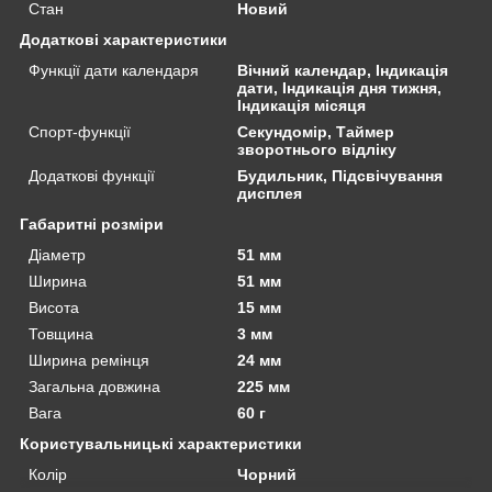
Стан
Новий
Додаткові характеристики
Функції дати календаря
Вічний календар, Індикація
дати, Індикація дня тижня,
Індикація місяця
Спорт-функції
Секундомір, Таймер
зворотнього відліку
Додаткові функції
Будильник, Підсвічування
дисплея
Габаритні розміри
Діаметр
51 мм
Ширина
51 мм
Висота
15 мм
Товщина
3 мм
Ширина ремінця
24 мм
Загальна довжина
225 мм
Вага
60 г
Користувальницькі характеристики
Колір
Чорний