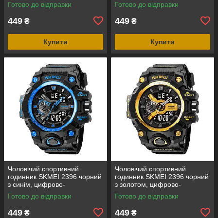
водозахист 5 ATM
аналоговий, водозахист 5
Готово до відправки
Готово до відправки
ATM
449
449
₴
₴
Купити
Купити
Чоловічий спортивний
Чоловічий спортивний
годинник SKMEI 2396 чорний
годинник SKMEI 2396 чорний
з синім, цифрово-
з золотом, цифрово-
аналоговий, водозахист 5
аналоговий, водозахист 5
Готово до відправки
Готово до відправки
ATM
ATM
449
449
₴
₴