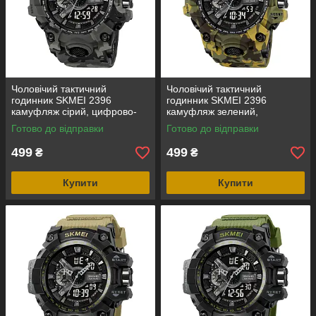
Чоловічий тактичний
Чоловічий тактичний
годинник SKMEI 2396
годинник SKMEI 2396
камуфляж сірий, цифрово-
камуфляж зелений,
аналоговий, водозахист 5
цифрово-аналоговий,
Готово до відправки
Готово до відправки
ATM
водозахист 5 ATM
499
499
₴
₴
Купити
Купити