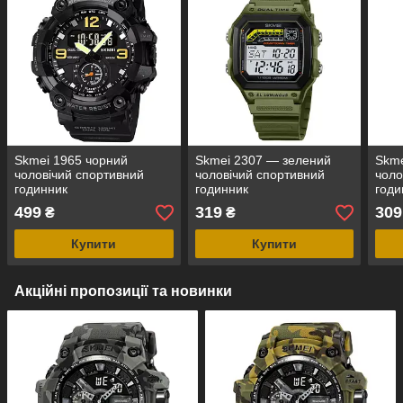
Skmei 1965 чорний
Skmei 2307 — зелений
Skme
чоловічий спортивний
чоловічий спортивний
чоло
годинник
годинник
годи
499
319
309
₴
₴
Купити
Купити
Акційні пропозиції та новинки