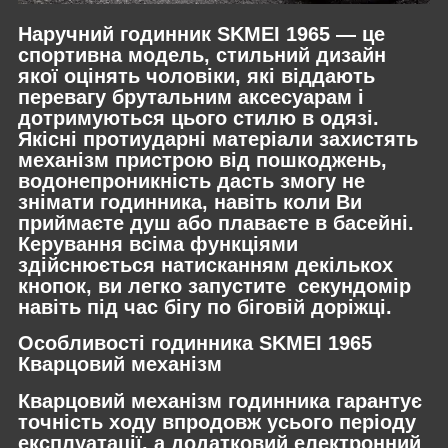
Наручний годинник SKMEI 1965 — це
спортивна модель, стильний дизайн
якої оцінять чоловіки, які віддають
перевагу брутальним аксесуарам і
дотримуються цього стилю в одязі.
Якісні протиударні матеріали захистять
механізм пристрою від пошкоджень,
водонепроникність дасть змогу не
знімати годинника, навіть коли Ви
приймаєте душ або плаваєте в басейні.
Керування всіма функціями
здійснюється натисканням декількох
кнопок, ви легко запустите секундомір
навіть під час бігу по біговій доріжці.
Особливості годинника SKMEI 1965
Кварцовий механізм
Кварцовий механізм годинника гарантує
точність ходу впродовж усього періоду
експлуатації, а додатковий електронний