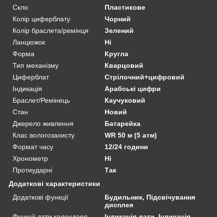
Скло
Пластикове
Колір циферблату
Чорний
Колір браслета/ремінця
Зелений
Ланцюжок
Ні
Форма
Кругла
Тип механізму
Кварцовий
Циферблат
Стрілочний+цифровий
Індикація
Арабські цифри
Браслет/Ремінець
Каучуковий
Стан
Новий
Джерело живлення
Батарейка
Клас вологозахисту
WR 50 м (5 атм)
Формат часу
12/24 години
Хронометр
Ні
Протиударні
Так
Додаткові характеристики
Додаткові функції
Будильник, Підсвічування
дисплея
Функції дати календаря
Індикація дати, Індикація