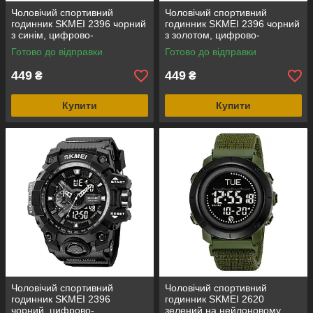
Чоловічий спортивний
Чоловічий спортивний
годинник SKMEI 2396 чорний
годинник SKMEI 2396 чорний
з синім, цифрово-
з золотом, цифрово-
аналоговий, водозахист 5
аналоговий, водозахист 5
Готово до відправки
Готово до відправки
ATM
ATM
449
449
₴
₴
Купити
Купити
Чоловічий спортивний
Чоловічий спортивний
годинник SKMEI 2396
годинник SKMEI 2620
чорний, цифрово-
зелений на нейлоновому