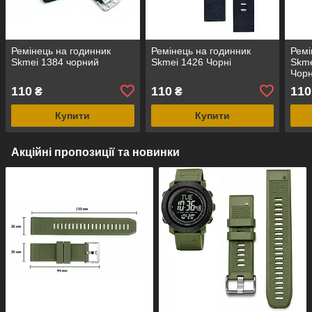
Ремінець на годинник
Ремінець на годинник
Ремі
Skmei 1384 чорний
Skmei 1426 Чорні
Skme
Чор
110
110
110
₴
₴
Купити
Купити
Акційні пропозиції та новинки