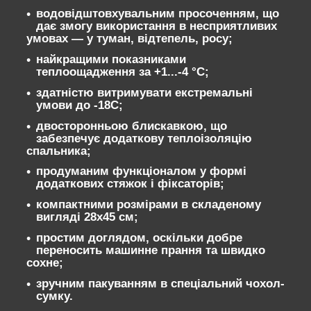
водовідштовхувальним просоченням, що
дає змогу використання в несприятливих
умовах — у туман, відтепель, росу;
найкращими показниками
теплоощадження за +1...-4 °C;
здатністю витримувати екстремальні
умови до -18C;
двосторонньою блискавкою, що
забезпечує додаткову теплоізоляцію
спальника;
продуманим функціоналом у формі
додаткових стяжок і фіксаторів;
компактними розмірами в складеному
вигляді 28х45 см;
простим доглядом, оскільки добре
переносить машинне прання та швидко
сохне;
зручним пакуванням в спеціальний чохол-
сумку.