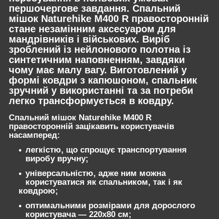
першочергове завдання. Спальний
мішок Naturehike M400 R правосторонній
стане незамінним аксесуаром для
мандрівників і військових. Виріб
зроблений із нейлонового полотна із
синтетичним наповненням, завдяки
чому має малу вагу. Виготовлений у
формі ковдри з капюшоном, спальник
зручний у використанні та за потреби
легко трансформується в ковдру.
Спальний мішок Naturehike M400 R
правосторонній зацікавить користувачів
насамперед:
легкістю, що спрощує транспортування
виробу вручну;
універсальністю, адже ним можна
користуватися як спальником, так і як
ковдрою;
оптимальними розмірами для дорослого
користувача — 220x80 см;