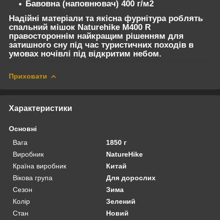
Бавовна (наповнювач) 400 г/м2
Надійні матеріали та якісна фурнітура роблять
спальний мішок Naturehike M400 R
правостороннім найкращим рішенням для
затишного сну під час туристичних походів в
умовах ночівлі під відкритим небом.
Приховати
Характеристики
Основні
Вага
1850 г
Виробник
NatureHike
Країна виробник
Китай
Вікова група
Для дорослих
Сезон
Зима
Колір
Зелений
Стан
Новий