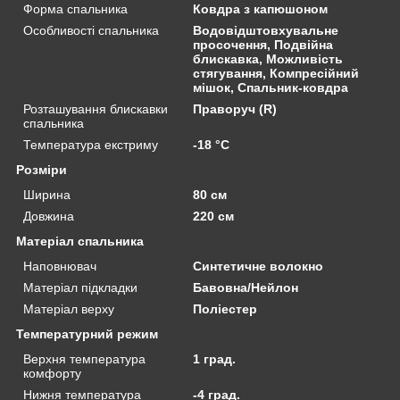
Форма спальника
Ковдра з капюшоном
Особливості спальника
Водовідштовхувальне
просочення, Подвійна
блискавка, Можливість
стягування, Компресійний
мішок, Спальник-ковдра
Розташування блискавки
Праворуч (R)
спальника
Температура екстриму
-18 °С
Розміри
Ширина
80 см
Довжина
220 см
Матеріал спальника
Наповнювач
Синтетичне волокно
Матеріал підкладки
Бавовна/Нейлон
Матеріал верху
Поліестер
Температурний режим
Верхня температура
1 град.
комфорту
Нижня температура
-4 град.