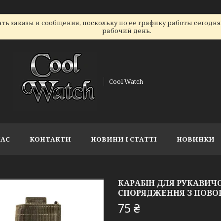
ь заказы и сообщения, поскольку по ее графику работы сегодн
рабочий день.
Cool Watch
НАС
КОНТАКТИ
НОВИНИ І СТАТТІ
НОВИНКИ
КАРАБІН ДЛЯ РУКАВИЧО
СПОРЯДЖЕННЯ З ПОВО
75 ₴