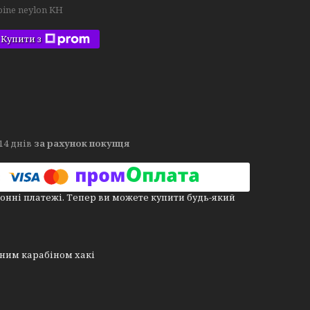
bine neylon KH
Купити з
14 днів
за рахунок покупця
онні платежі. Тепер ви можете купити будь-який
тним карабіном хакі