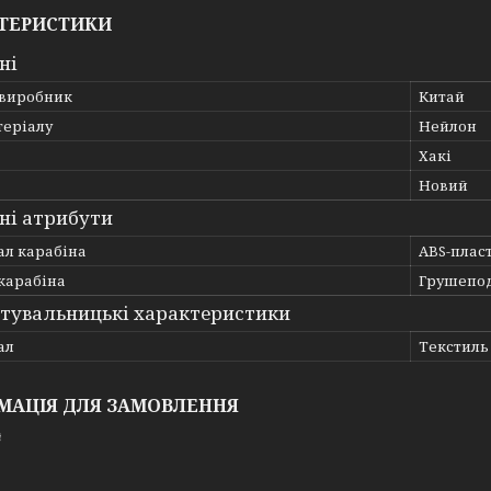
ТЕРИСТИКИ
ні
 виробник
Китай
теріалу
Нейлон
Хакі
Новий
ні атрибути
ал карабіна
ABS-плас
карабіна
Грушепо
тувальницькі характеристики
ал
Текстиль
МАЦІЯ ДЛЯ ЗАМОВЛЕННЯ
₴