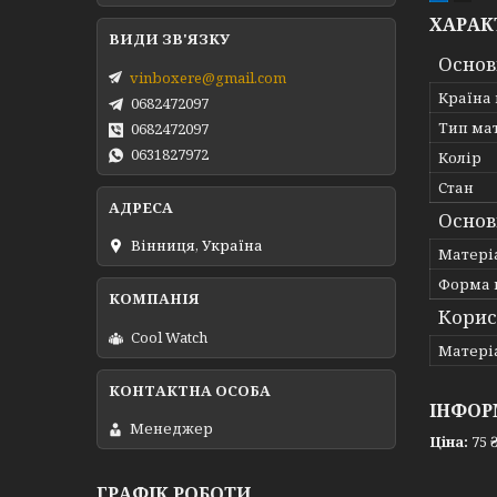
ХАРАК
Основ
vinboxere@gmail.com
Країна
0682472097
Тип ма
0682472097
0631827972
Колір
Стан
Основ
Вінниця, Україна
Матері
Форма 
Корис
Cool Watch
Матері
ІНФОР
Менеджер
Ціна:
75 
ГРАФІК РОБОТИ