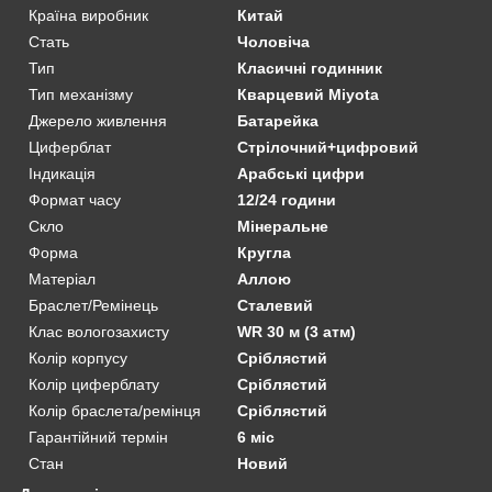
Країна виробник
Китай
Стать
Чоловіча
Тип
Класичні годинник
Тип механізму
Кварцевий Miyota
Джерело живлення
Батарейка
Циферблат
Стрілочний+цифровий
Індикація
Арабські цифри
Формат часу
12/24 години
Скло
Мінеральне
Форма
Кругла
Матеріал
Аллою
Браслет/Ремінець
Сталевий
Клас вологозахисту
WR 30 м (3 атм)
Колір корпусу
Сріблястий
Колір циферблату
Сріблястий
Колір браслета/ремінця
Сріблястий
Гарантійний термін
6 міс
Стан
Новий