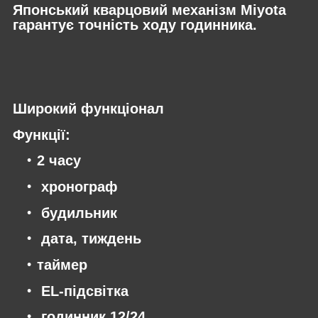
Японський кварцовий механізм Miyota
гарантує точність ходу годинника.
Широкий функціонал
Функції:
2 часу
хронограф
будильник
дата, тиждень
таймер
EL-підсвітка
годинник 12/24