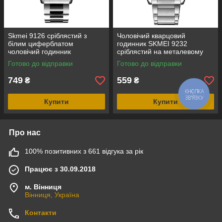
Skmei 9126 сріблястий з
Чоловічий кварцовий
білим циферблатом
годинник SKMEI 9232
чоловічий годинник
сріблястий на металевому
браслеті, синій циферблат
Готово до відправки
Готово до відправки
749
559
₴
₴
КНОПКА
ЗВ'ЯЗКУ
Купити
Купити
Про нас
100% позитивних з 661 відгука за рік
Працює з 30.09.2018
м. Вінниця
Вінниця, Україна
Контакти