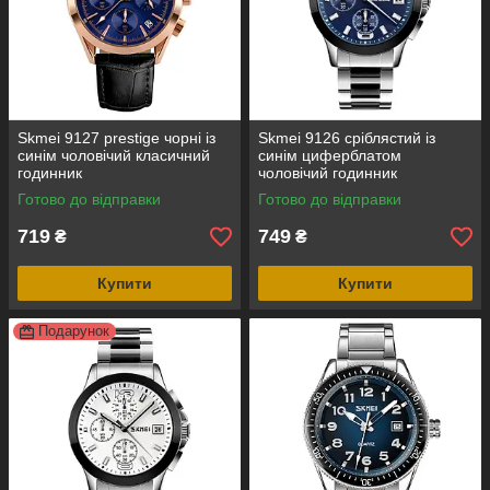
Skmei 9127 prestige чорні із
Skmei 9126 сріблястий із
синім чоловічий класичний
синім циферблатом
годинник
чоловічий годинник
Готово до відправки
Готово до відправки
719
749
₴
₴
Купити
Купити
Подарунок