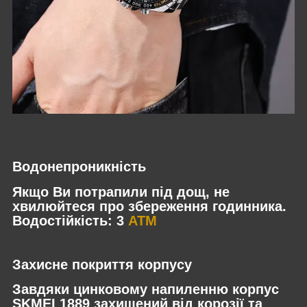
Водонепроникність
Якщо Ви потрапили під дощ, не
хвилюйтеся про збереження годинника.
Водостійкість: 3
АТМ
Захисне покриття корпусу
Завдяки цинковому напиленню корпус
SKMEI 1889 захищений від корозії та