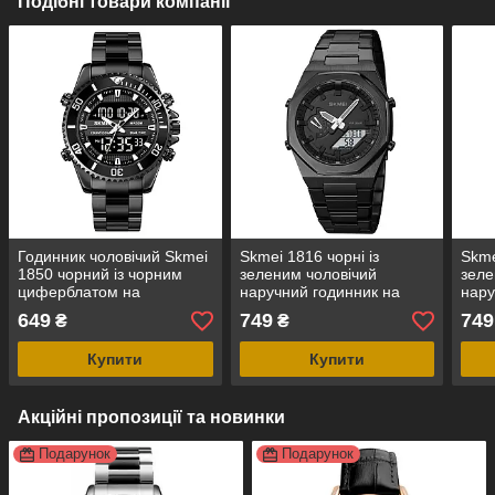
Подібні товари компанії
Годинник чоловічий Skmei
Skmei 1816 чорні із
Skme
1850 чорний із чорним
зеленим чоловічий
зеле
циферблатом на
наручний годинник на
нару
сталевому браслеті
сталевому браслеті білий
стал
649
749
749
₴
₴
циферблат
циф
Купити
Купити
Акційні пропозиції та новинки
Подарунок
Подарунок