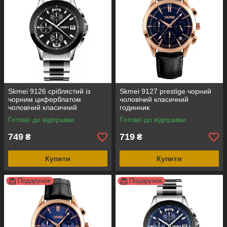
Skmei 9126 сріблястий із
Skmei 9127 prestige чорний
чорним циферблатом
чоловічий класичний
чоловічий класичний
годинник
годинник
Готово до відправки
Готово до відправки
749
719
₴
₴
Купити
Купити
Подарунок
Подарунок