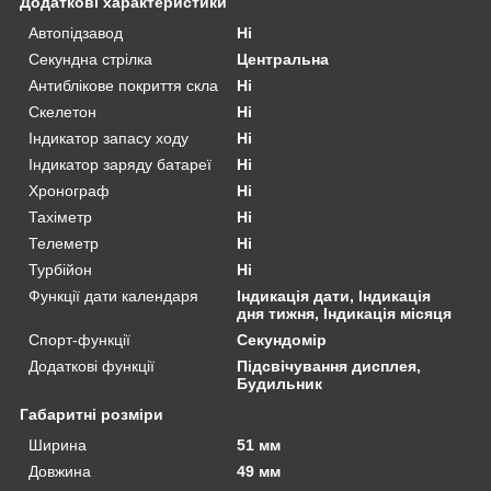
Додаткові характеристики
Автопідзавод
Ні
Секундна стрілка
Центральна
Антиблікове покриття скла
Ні
Скелетон
Ні
Індикатор запасу ходу
Ні
Індикатор заряду батареї
Ні
Хронограф
Ні
Тахіметр
Ні
Телеметр
Ні
Турбійон
Ні
Функції дати календаря
Індикація дати, Індикація
дня тижня, Індикація місяця
Спорт-функції
Секундомір
Додаткові функції
Підсвічування дисплея,
Будильник
Габаритні розміри
Ширина
51 мм
Довжина
49 мм