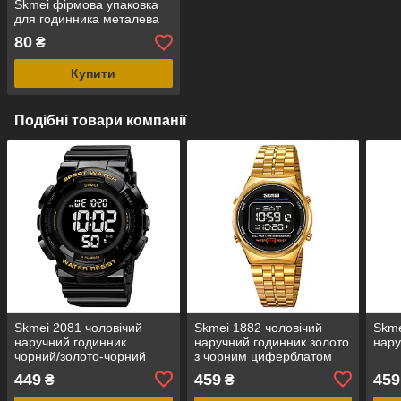
Skmei фірмова упаковка
для годинника металева
80
₴
Купити
Подібні товари компанії
Skmei 2081 чоловічий
Skmei 1882 чоловічий
Skme
наручний годинник
наручний годинник золото
нару
чорний/золото-чорний
з чорним циферблатом
449
459
459
₴
₴