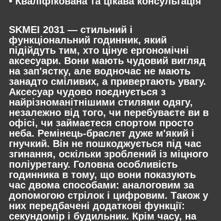
• Кваліфікована та цікава консультація
SKMEI 2031 — стильний і
функціональний годинник, який
підійдуть тим, хто цінує ергономічні
аксесуари. Вони мають чудовий вигляд
на зап'ястку, але водночас не мають
занадто сміливих, а привертають увагу.
Аксесуар чудово поєднується з
найрізноманітнішими стилями одягу,
незалежно від того, чи перебуваєте ви в
офісі, чи займаєтеся спортом просто
неба. Ремінець-браслет дуже м'який і
гнучкий. Він не пошкоджується під час
згинання, оскільки зроблений із міцного
поліуретану. Головна особливість
годинника в тому, що вони показують
час двома способами: аналоговим за
допомогою стрілок і цифровим. Також у
них передбачені додаткові функції:
секундомір і будильник. Крім часу, на