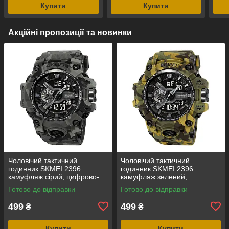
Купити
Купити
Акційні пропозиції та новинки
Чоловічий тактичний
Чоловічий тактичний
годинник SKMEI 2396
годинник SKMEI 2396
камуфляж сірий, цифрово-
камуфляж зелений,
аналоговий, водозахист 5
цифрово-аналоговий,
Готово до відправки
Готово до відправки
ATM
водозахист 5 ATM
499
499
₴
₴
Купити
Купити