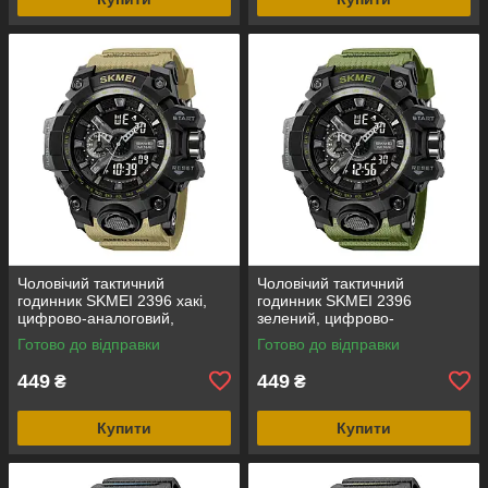
Чоловічий тактичний
Чоловічий тактичний
годинник SKMEI 2396 хакі,
годинник SKMEI 2396
цифрово-аналоговий,
зелений, цифрово-
водозахист 5 ATM
аналоговий, водозахист 5
Готово до відправки
Готово до відправки
ATM
449
449
₴
₴
Купити
Купити