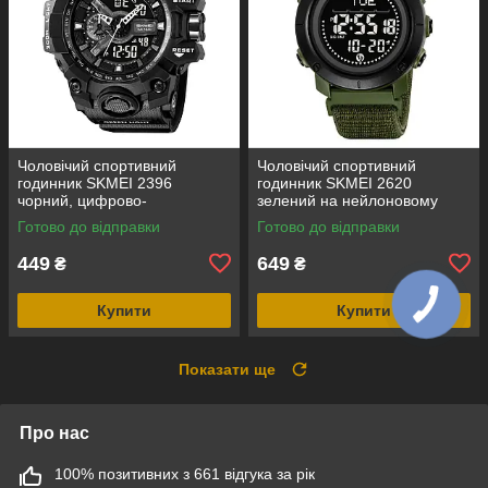
Чоловічий спортивний
Чоловічий спортивний
годинник SKMEI 2396
годинник SKMEI 2620
чорний, цифрово-
зелений на нейлоновому
аналоговий, водозахист 5
ремінці з липучкою,
Готово до відправки
Готово до відправки
ATM
електронним компасом і
крокоміром
449
649
₴
₴
Купити
Купити
Показати ще
Про нас
100% позитивних з 661 відгука за рік