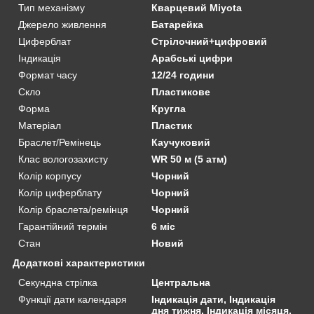
Тип механізму
Кварцевий Miyota
Джерело живлення
Батарейка
Циферблат
Стрілочний+цифровий
Індикація
Арабські цифри
Формат часу
12/24 години
Скло
Пластикове
Форма
Кругла
Матеріал
Пластик
Браслет/Ремінець
Каучуковий
Клас вологозахисту
WR 50 м (5 атм)
Колір корпусу
Чорний
Колір циферблату
Чорний
Колір браслета/ремінця
Чорний
Гарантійний термін
6 міс
Стан
Новий
Додаткові характеристики
Секундна стрілка
Центральна
Функції дати календаря
Індикація дати, Індикація
дня тижня, Індикація місяця,