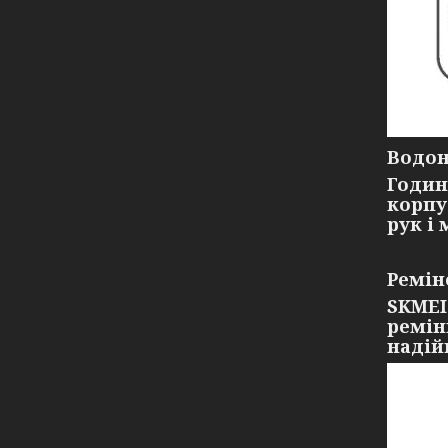
Водон
Годин
корпу
рук і
Ремін
SKMEI
ремін
надій