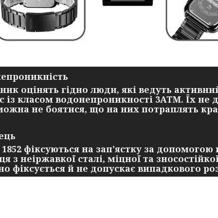
епроникність
ник оцінять гідно люди, які ведуть активни
с із класом водонепроникності 3ATM. Їх не 
 можна не боятися, що на них потраплять кр
ець
 1852 фіксуються на зап'ястку за допомогою
ця з неіржавкої сталі, міцної та зносостійк
но фіксується й не допускає випадкового ро