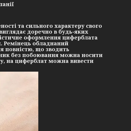
панії
ності та сильного характеру свого
 виглядає доречно в будь-яких
алістичне оформлення циферблата
м. Ремінець обладнаний
ся повністю, що зводить
нник без побоювання можна носити
су, на циферблат можна вивести