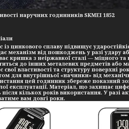
ивості наручних годинників SKMEI 1852
іали
с із цинкового сплаву підвищує ударостійкіс
ає механізм від пошкоджень у разі удару аб
ває кришка з неіржавкої сталі — міцного та 
титься до інших металевих предметів або ма
є свої властивості та структуру поверхні ро
том для внутрішньої «начинки» від механі
истання цей годинник збереже показний зов
лої експлуатації. Матеріал, що захищає циф
ь після кількох років використання. У разі
ватиме вам довгі роки.