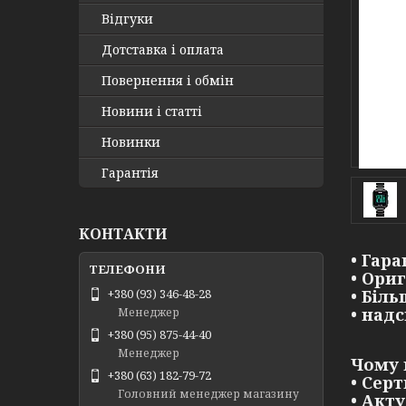
Відгуки
Дотставка і оплата
Повернення і обмін
Новини і статті
Новинки
Гарантія
КОНТАКТИ
• Гара
• Ори
• Біл
+380 (93) 346-48-28
• над
Менеджер
+380 (95) 875-44-40
Менеджер
Чому 
+380 (63) 182-79-72
• Сер
Головний менеджер магазину
• Акт