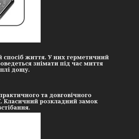
й спосіб життя. У них герметичний
доведеться знімати під час миття
аплі дощу.
 практичного та довговічного
ої. Класичний розкладний замок
зстібання.