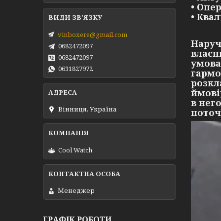
• Опе
• Ква
vinboxere@gmail.com
Наруч
0682472097
власн
0682472097
умова
0631827972
гармо
розкл
ймові
в нег
Вінниця, Україна
поточ
Cool Watch
Менеджер
ГРАФІК РОБОТИ