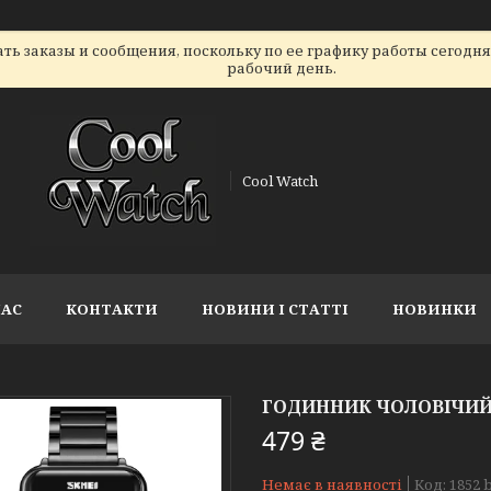
ь заказы и сообщения, поскольку по ее графику работы сегодн
рабочий день.
Cool Watch
НАС
КОНТАКТИ
НОВИНИ І СТАТТІ
НОВИНКИ
ГОДИННИК ЧОЛОВІЧИЙ 
479 ₴
Немає в наявності
Код:
1852 