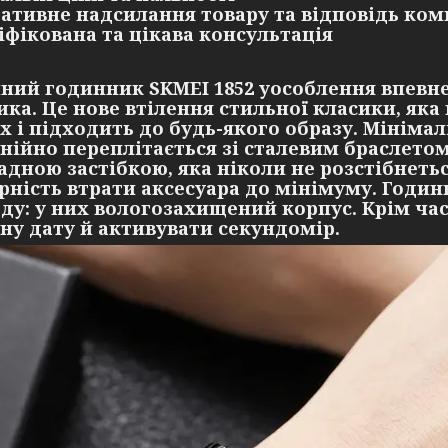
ративне надсилання товару та відповідь ком
ліфікована та цікава консультація
ний годинник SKMEI 1852 уособлення впевне
ика. Це нове втілення стильної класики, яка
х і підходить до будь-якого образу. Мінім
нійно переплітається зі сталевим браслето
адною застібкою, яка ніколи не розстібнеть
рність втрати аксесуара до мінімуму. Годи
оду: у них вологозахищений корпус. Крім ча
ну дату й активувати секундомір.