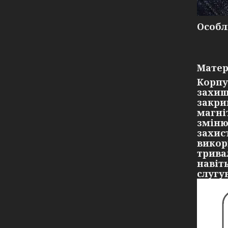
Особл
Матер
Корпу
захищ
закри
магні
зміню
захис
викор
трива
навіт
слугу