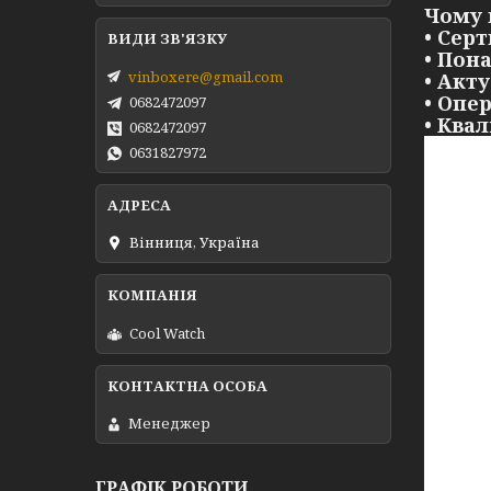
Чому 
• Сер
• Пон
vinboxere@gmail.com
• Акт
• Опе
0682472097
• Ква
0682472097
0631827972
Вінниця, Україна
Cool Watch
Менеджер
ГРАФІК РОБОТИ