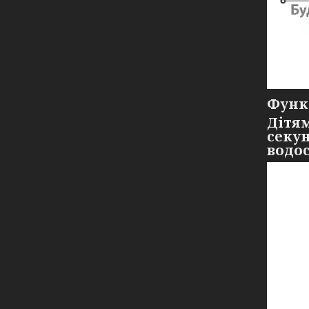
Функц
Дітям
секун
водос