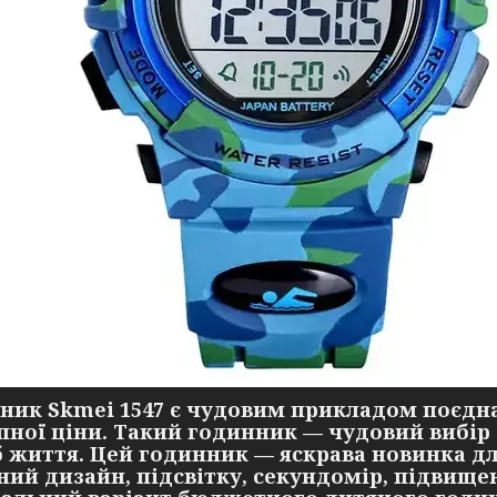
ник Skmei 1547 є чудовим прикладом поєдна
пної ціни. Такий годинник — чудовий вибір 
б життя. Цей годинник — яскрава новинка для
ний дизайн, підсвітку, секундомір, підвищену