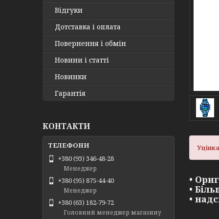
Відгуки
Дотставка і оплата
Повернення і обмін
Новини і статті
Новинки
Гарантія
КОНТАКТИ
Уцінка
+380 (93) 346-48-28
Менеджер
• Ори
+380 (95) 875-44-40
• Біл
Менеджер
• над
+380 (63) 182-79-72
Головний менеджер магазину