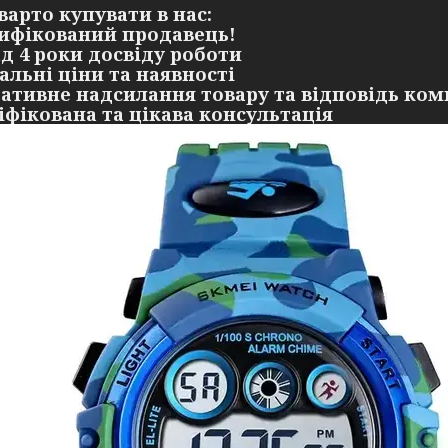
варто купувати в нас:
тифікований продавець!
ад 4 роки досвіду роботи
уальні ціни та наявності
ративне надсилання товару та відповідь ком
ліфікована та цікава консультація