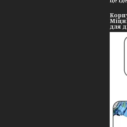
Це ід
Корпу
Міцни
для д