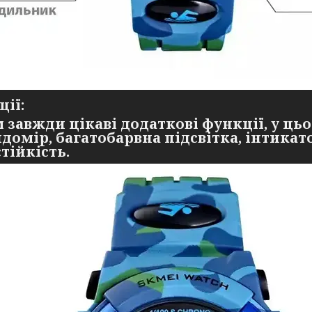
ії:
 завжди цікаві додаткові функції, у ц
домір, багатобарвна підсвітка, інтикат
тійкість.