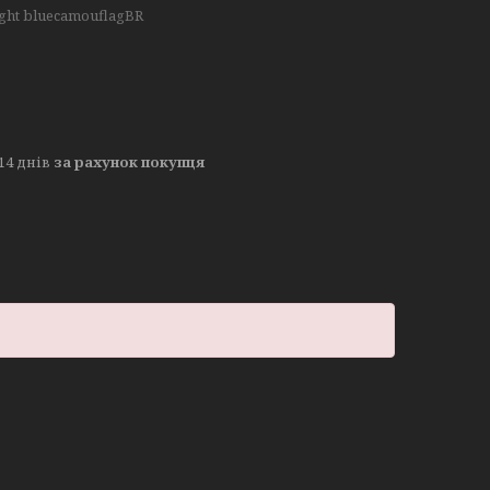
ight bluecamouflagBR
14 днів
за рахунок покупця