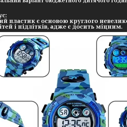
еальний варіант бюджетного дитячого годи
с:
й пластик є основою круглого невелик
ітей і підлітків, адже є досить міцним.