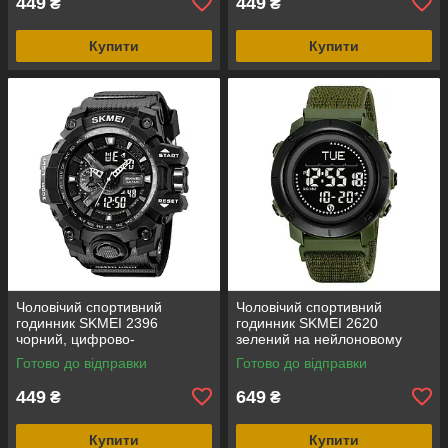
449
449
₴
₴
Купити
Купити
Чоловічий спортивний
Чоловічий спортивний
годинник SKMEI 2396
годинник SKMEI 2620
чорний, цифрово-
зелений на нейлоновому
аналоговий, водозахист 5
ремінці з липучкою,
Готово до відправки
Готово до відправки
ATM
електронним компасом і
крокоміром
449
649
₴
₴
Купити
Купити