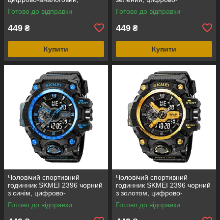
водозахист 5 ATM
аналоговий, водозахист 5
Готово до відправки
Готово до відправки
ATM
449
449
₴
₴
Купити
Купити
Чоловічий спортивний
Чоловічий спортивний
годинник SKMEI 2396 чорний
годинник SKMEI 2396 чорний
з синім, цифрово-
з золотом, цифрово-
аналоговий, водозахист 5
аналоговий, водозахист 5
Готово до відправки
Готово до відправки
ATM
ATM