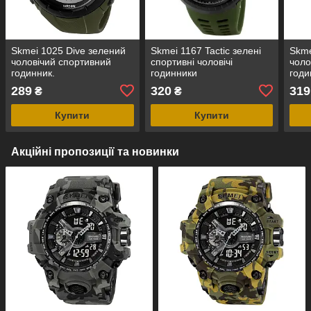
Skmei 1025 Dive зелений
Skmei 1167 Tactic зелені
Skme
чоловічий спортивний
спортивні чоловічі
чоло
годинник.
годинники
годи
289
320
319
₴
₴
Купити
Купити
Акційні пропозиції та новинки