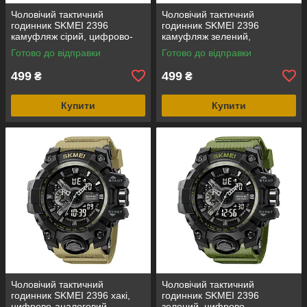
Чоловічий тактичний
Чоловічий тактичний
годинник SKMEI 2396
годинник SKMEI 2396
камуфляж сірий, цифрово-
камуфляж зелений,
аналоговий, водозахист 5
цифрово-аналоговий,
Готово до відправки
Готово до відправки
ATM
водозахист 5 ATM
499
499
₴
₴
Купити
Купити
Чоловічий тактичний
Чоловічий тактичний
годинник SKMEI 2396 хакі,
годинник SKMEI 2396
цифрово-аналоговий,
зелений, цифрово-