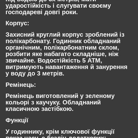
ударостійкість і слугувати своєму
господареві довгі роки.
Корпус:
Захисний круглий корпус зроблений із
полікарбонату. Годинник обладнаний
органічним, полікарбонатним склом,
розбити яке набагато складніше, ніж
звичайне. Водостійкість 5 АТМ,
витримують навантаження й занурення
у воду до 3 метрів.
Ремінець:
Ремінець виготовлений у зеленому
кольорі з каучуку. Обладнаний
класичною застібкою.
Функції
У годиннику, крім ключової функції
показ часу, є безліч додаткових: