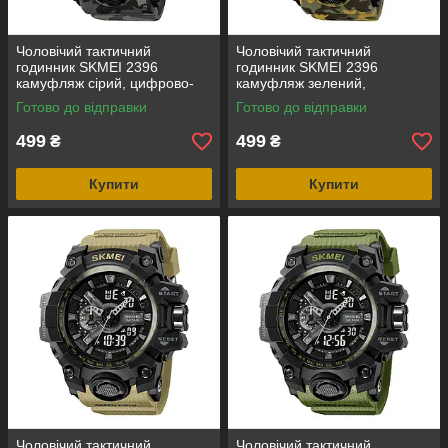
Чоловічий тактичний
Чоловічий тактичний
годинник SKMEI 2396
годинник SKMEI 2396
камуфляж сірий, цифрово-
камуфляж зелений,
аналоговий, водозахист 5
цифрово-аналоговий,
Готово до відправки
Готово до відправки
ATM
водозахист 5 ATM
499
499
₴
₴
Купити
Купити
Чоловічий тактичний
Чоловічий тактичний