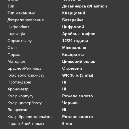
Тип
Дизайнерські/Fashion
Тип механізму
Кварцовий
Джерело живлення
Батарейка
Циферблат
Цифровий
Індикація
Арабські цифри
Формат часу
12/24 години
Скло
Мінеральне
Форма
Квадратна
Матеріал
Цинковий сплав
Браслет/Ремінець
Сталевий
Клас вологозахисту
WR 30 м (3 атм)
Протиударні
Ні
Хронометр
Ні
Колір корпусу
Рожеве золото
Колір циферблату
Чорний
Ланцюжок
Ні
Колір браслета/ремінця
Рожеве золото
Гарантійний термін
6 міс