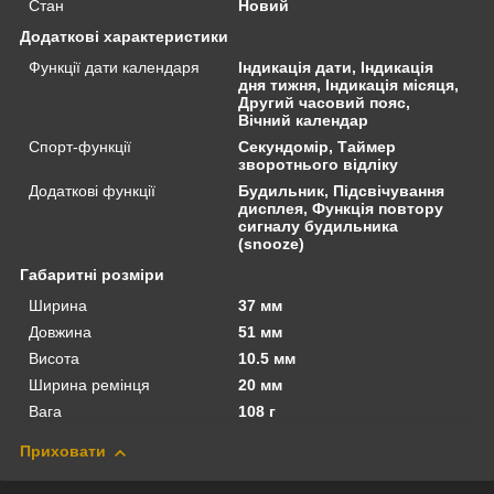
Стан
Новий
Додаткові характеристики
Функції дати календаря
Індикація дати, Індикація
дня тижня, Індикація місяця,
Другий часовий пояс,
Вічний календар
Спорт-функції
Секундомір, Таймер
зворотнього відліку
Додаткові функції
Будильник, Підсвічування
дисплея, Функція повтору
сигналу будильника
(snooze)
Габаритні розміри
Ширина
37 мм
Довжина
51 мм
Висота
10.5 мм
Ширина ремінця
20 мм
Вага
108 г
Приховати