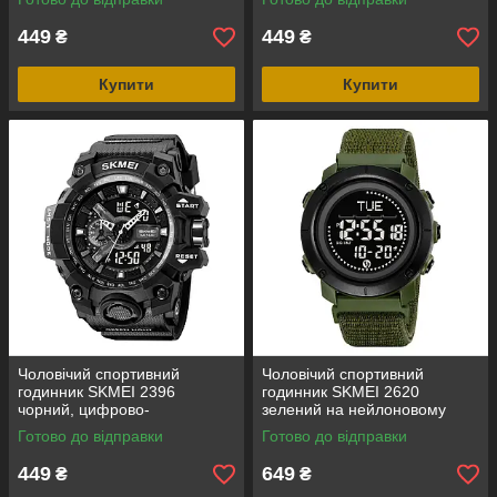
ATM
ATM
449
449
₴
₴
Купити
Купити
Чоловічий спортивний
Чоловічий спортивний
годинник SKMEI 2396
годинник SKMEI 2620
чорний, цифрово-
зелений на нейлоновому
аналоговий, водозахист 5
ремінці з липучкою,
Готово до відправки
Готово до відправки
ATM
електронним компасом і
крокоміром
449
649
₴
₴