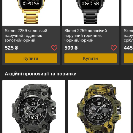
Skmei 2259 чоловічий
Skmei 2259 чоловічий
Skme
наручний годинник
наручний годинник
нару
золотий/чорний
чорний/чорний
сріб
525
509
445
₴
₴
Купити
Купити
Акційні пропозиції та новинки