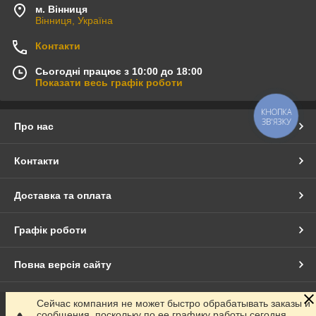
м. Вінниця
Вінниця, Україна
Контакти
Сьогодні працює з 10:00 до 18:00
Показати весь графік роботи
КНОПКА
ЗВ'ЯЗКУ
Про нас
Контакти
Доставка та оплата
Графік роботи
Повна версія сайту
Сайт створено на маркетплейсі
Prom.ua
Сейчас компания не может быстро обрабатывать заказы и
сообщения, поскольку по ее графику работы сегодня