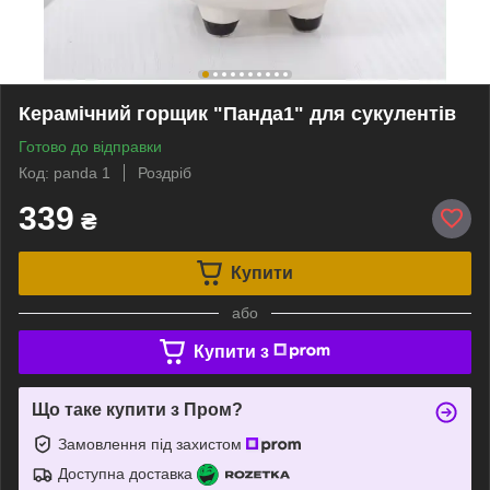
Керамічний горщик "Панда1" для сукулентів
Готово до відправки
Код: panda 1
Роздріб
339
₴
Купити
або
Купити з
Що таке купити з Пром?
Замовлення під захистом
Доступна доставка