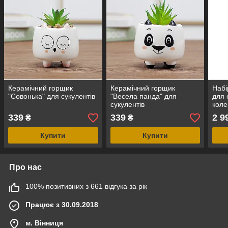
Керамічний горщик
Керамічний горщик
Набі
"Совонька" для сукулентів
"Весела панда" для
для 
сукулентів
коле
339
339
2 9
₴
₴
Купити
Купити
Про нас
100% позитивних з 661 відгука за рік
Працює з 30.09.2018
м. Вінниця