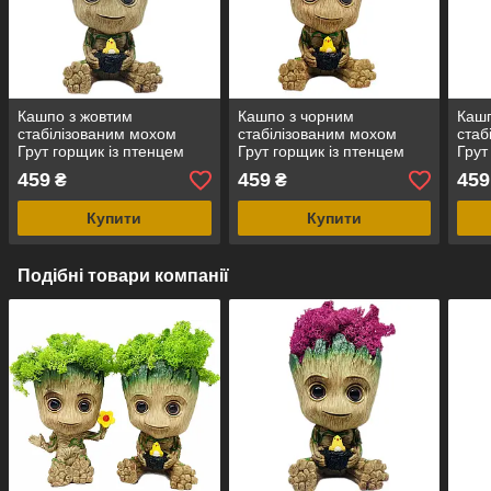
Кашпо з жовтим
Кашпо з чорним
Кашп
стабілізованим мохом
стабілізованим мохом
стаб
Грут горщик із птенцем
Грут горщик із птенцем
Грут
G9(3)
G9(3)
G9(3
459
459
459
₴
₴
Купити
Купити
Подібні товари компанії