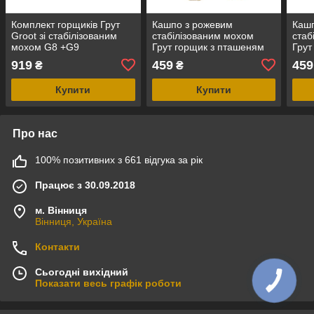
Комплект горщиків Грут
Кашпо з рожевим
Кашп
Groot зі стабілізованим
стабілізованим мохом
стаб
мохом G8 +G9
Грут горщик з пташеням
Грут
G9(3)
G9(3
919
459
459
₴
₴
Купити
Купити
Про нас
100% позитивних з 661 відгука за рік
Працює з 30.09.2018
м. Вінниця
Вінниця, Україна
Контакти
Сьогодні вихідний
Показати весь графік роботи