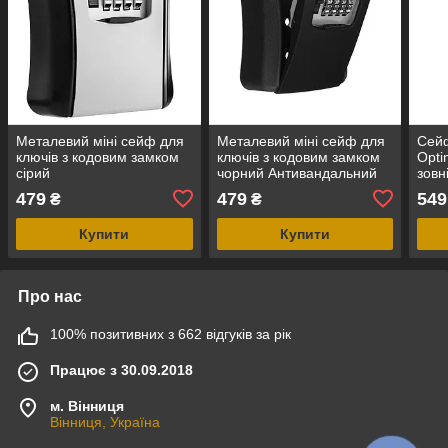
Металевий міні сейф для
Металевий міні сейф для
Сейф
ключів з кодовим замком
ключів з кодовим замком
Opti
сірий
чорний Антивандальний
зовн
зовнішній міні сейф
817 
479
479
549
₴
₴
Купити
Купити
Про нас
100% позитивних з 662 відгуків за рік
Працює з 30.09.2018
м. Вінниця
Вінниця, Україна