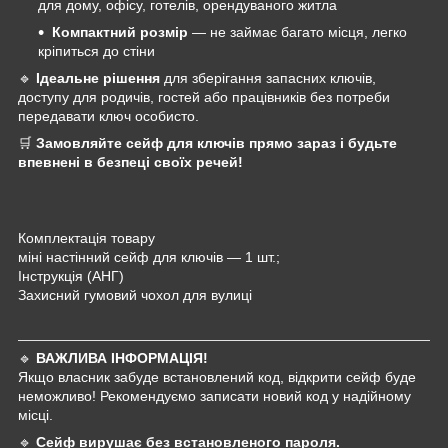
для дому, офісу, готелів, орендуваного житла
Компактний розмір
— не займає багато місця, легко
кріпиться до стіни
🔹
Ідеальне рішення
для зберігання запасних ключів,
доступу для родичів, гостей або працівників без потреби
передавати ключ особисто.
🛒
Замовляйте сейф для ключів прямо зараз і будьте
впевнені в безпеці своїх речей!
Комплектація товару
міні настінний сейф для ключів — 1 шт.;
Інструкція (АНГ)
Захисний гумовий чохол для вулиці
🔹
ВАЖЛИВА ІНФОРМАЦІЯ!
Якщо власник забуде встановлений код, відкрити сейф буде
неможливо! Рекомендуємо записати новий код у надійному
місці.
🔹
Сейф вирушає без встановленого пароля.