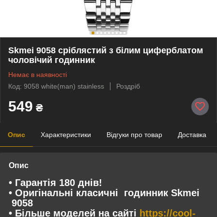
Skmei 9058 сріблястий з білим циферблатом
чоловічий годинник
Немає в наявності
Код: 9058 white(man) stainless
Роздріб
549
₴
Опис
Характеристики
Відгуки про товар
Доставка
Опис
• Гарантія 180 днів!
• Оригінальні класичні годинник Skmei
9058
• Більше моделей на сайті
https://cool-