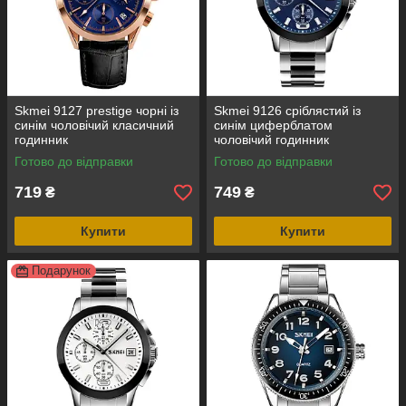
Skmei 9127 prestige чорні із
Skmei 9126 сріблястий із
синім чоловічий класичний
синім циферблатом
годинник
чоловічий годинник
Готово до відправки
Готово до відправки
719
749
₴
₴
Купити
Купити
Подарунок