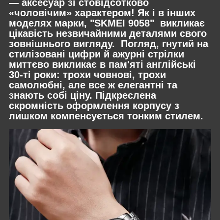
— аксесуар зі стовідсотково
«чоловічим» характером! Як і в інших
моделях марки, "SKMEI 9058" викликає
цікавість незвичайними деталями свого
зовнішнього вигляду. Погляд, гнутий на
стилізовані цифри й ажурні стрілки
миттєво викликає в пам'яті англійські
30-ті роки: трохи човнові, трохи
самолюбні, але все ж елегантні та
знають собі ціну. Підкреслена
скромність оформлення корпусу з
лишком компенсується тонким стилем.