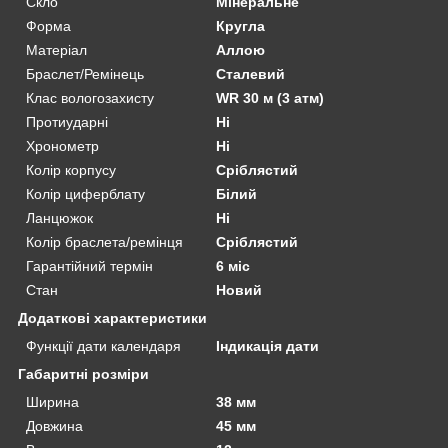
Скло
Мінеральне
Форма
Кругла
Матеріал
Аллою
Браслет/Ремінець
Сталевий
Клас вологозахисту
WR 30 м (3 атм)
Протиударні
Ні
Хронометр
Ні
Колір корпусу
Сріблястий
Колір циферблату
Білий
Ланцюжок
Ні
Колір браслета/ремінця
Сріблястий
Гарантійний термін
6 міс
Стан
Новий
Додаткові характеристики
Функції дати календаря
Індикація дати
Габаритні розміри
Ширина
38 мм
Довжина
45 мм