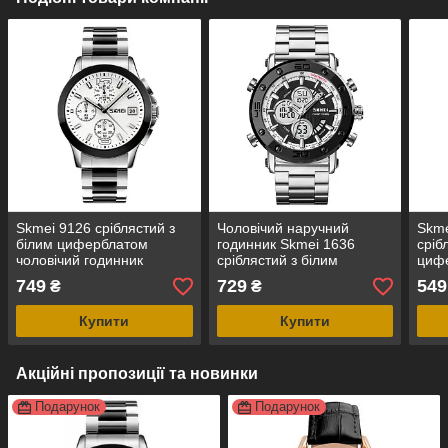
Skmei 9126 сріблястий з
Чоловічий наручний
Skme
білим циферблатом
годинник Skmei 1636
сріб
чоловічий годинник
сріблястий з білим
цифе
циферблатом
клас
749
729
549
₴
₴
Купити
Купити
Акційні пропозиції та новинки
Подарунок
Подарунок