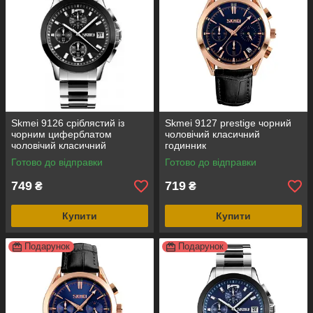
Skmei 9126 сріблястий із
Skmei 9127 prestige чорний
чорним циферблатом
чоловічий класичний
чоловічий класичний
годинник
годинник
Готово до відправки
Готово до відправки
749
719
₴
₴
Купити
Купити
Подарунок
Подарунок