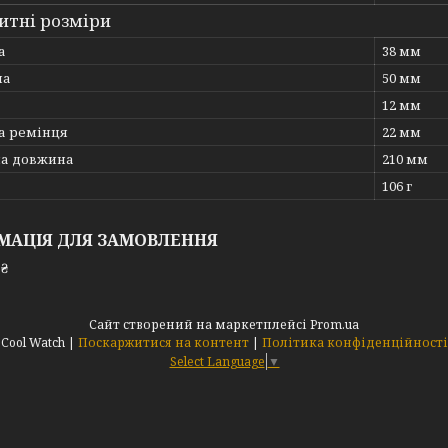
итні розміри
а
38 мм
на
50 мм
12 мм
 ремінця
22 мм
на довжина
210 мм
106 г
МАЦІЯ ДЛЯ ЗАМОВЛЕННЯ
 ₴
Сайт створений на маркетплейсі
Prom.ua
Cool Watch |
Поскаржитися на контент
|
Політика конфіденційності
Select Language
▼