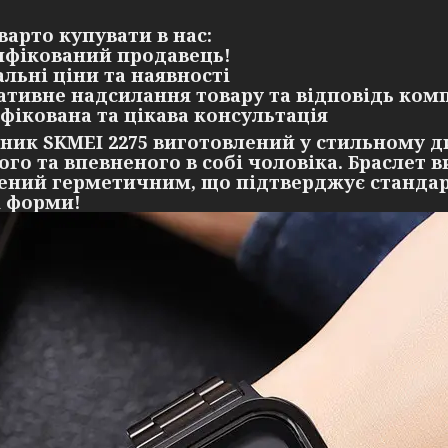
варто купувати в нас:
ифікований продавець!
альні ціни та наявності
ативне надсилання товару та відповідь комп
іфікована та цікава консультація
ник SKMEI 2275 виготовлений у стильному д
ого та впевненого в собі чоловіка. Браслет в
ений герметичним, що підтверджує стандарт
і форми!