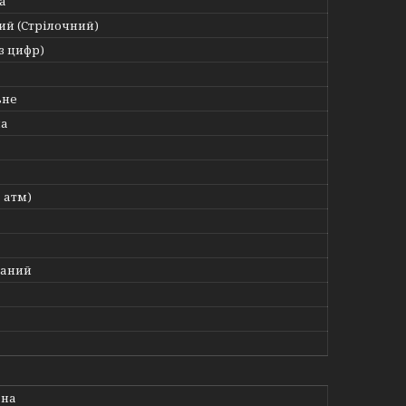
а
ий (Стрілочний)
з цифр)
ьне
на
3 атм)
ваний
ьна