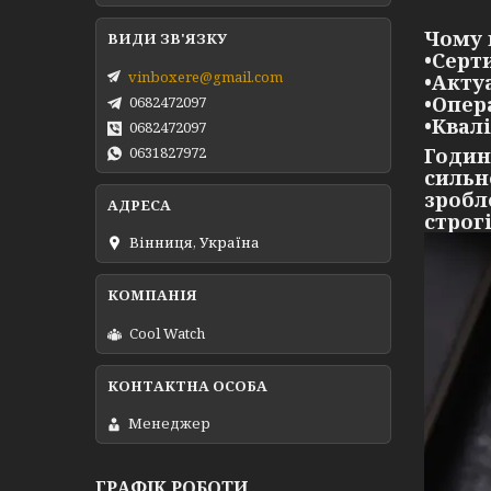
Чому 
•Серт
vinboxere@gmail.com
•Акту
•Опер
0682472097
•Квал
0682472097
0631827972
Годин
сильн
зробл
строг
Вінниця, Україна
Cool Watch
Менеджер
ГРАФІК РОБОТИ