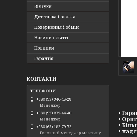
Відгуки
Дотставка і оплата
Повернення і обмін
Новини і статті
Новинки
Гарантія
КОНТАКТИ
+380 (93) 346-48-28
Менеджер
• Гара
+380 (95) 875-44-40
• Ори
Менеджер
• Біл
+380 (63) 182-79-72
• над
Головний менеджер магазину