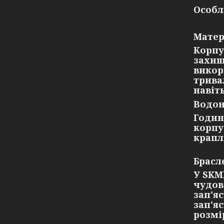
Особл
Матер
Корпу
захищ
викор
трива
навіт
Водон
Годин
корпу
крапл
Брасл
У SKM
чудов
зап'я
зап'я
розмі