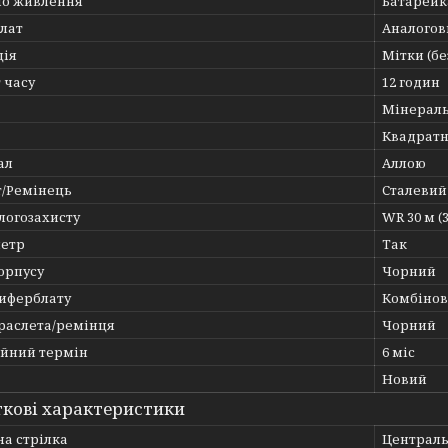
о живлення
Батарейк
лат
Аналогов
ція
Мітки (бе
 часу
12 годин
Мінерал
Квадрат
ал
Аллою
т/Ремінець
Сталевий
логозахисту
WR 30 м (
етр
Так
орпусу
Чорний
циферблату
Комбіно
браслета/ремінця
Чорний
ійний термін
6 міс
Новий
кові характеристики
а стрілка
Централ