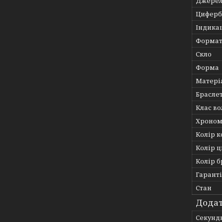
Джерел
Циферб
Індика
Формат
Скло
Форма
Матері
Брасле
Клас во
Хроном
Колір к
Колір 
Колір 
Гарант
Стан
Додат
Секундн