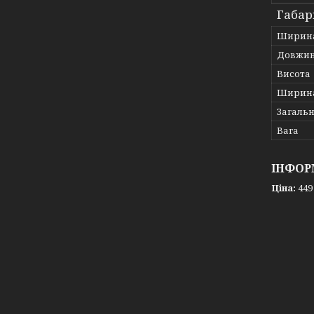
Габар
Ширин
Довжи
Висота
Ширина
Загаль
Вага
ІНФОР
Ціна:
449