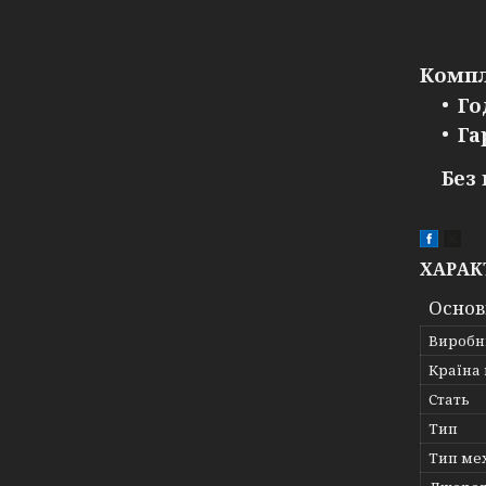
Компл
Го
Га
Без
ХАРАК
Основ
Виробн
Країна
Стать
Тип
Тип ме