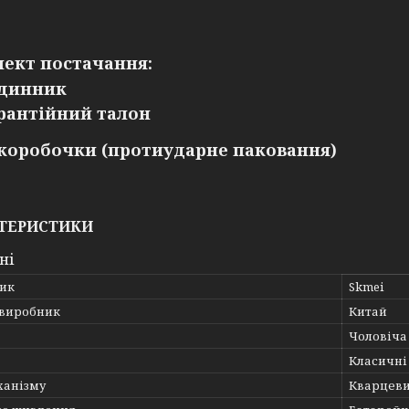
ект постачання:
динник
рантійний талон
 коробочки (протиударне паковання)
ТЕРИСТИКИ
ні
ик
Skmei
 виробник
Китай
Чоловіча
Класичні
ханізму
Кварцеви