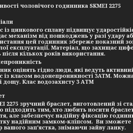
ивості чоловічого годинника SKMEI 2275
іали
с із цинкового сплаву підвищує ударостійкіс
ає механізм від пошкоджень у разі удару аб
истання цей годинник збереже показний зов
лої експлуатації. Матеріал, що захищає циф
ь після кількох років використання.
епроникність
ник оцінять гідно люди, які ведуть активни
с із класом водонепроникності 3ATM. Можна
і дощу. Клас водозахисту 3 АТМ
ет
EI 2275 зручний браслет, виготовлений зі ста
о підходить тим, хто любить носити браслет
стя, але забезпечує надійну фіксацію годинн
стку надійним замком-кліпсом. Ви зможете 
р вашого зап'ястка, знімаючи зайву ланку.