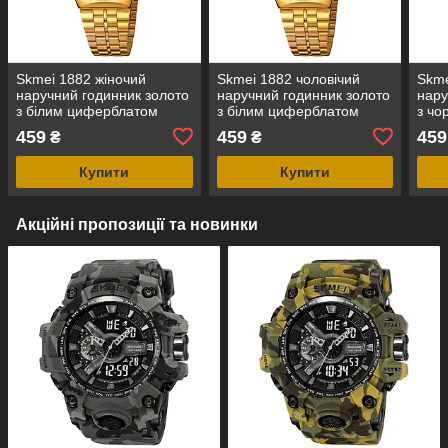
Skmei 1882 жіночий
Skmei 1882 чоловічий
Skme
наручний годинник золото
наручний годинник золото
нару
з білим циферблатом
з білим циферблатом
з ч
459
459
459
₴
₴
Купити
Купити
Акційні пропозиції та новинки