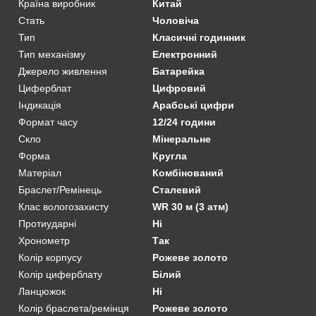
Країна виробник
Китай
Стать
Чоловіча
Тип
Класичні годинник
Тип механізму
Електронний
Джерело живлення
Батарейка
Циферблат
Цифровий
Індикація
Арабські цифри
Формат часу
12/24 години
Скло
Мінеральне
Форма
Кругла
Матеріал
Комбінований
Браслет/Ремінець
Сталевий
Клас вологозахисту
WR 30 м (3 атм)
Протиударні
Ні
Хронометр
Так
Колір корпусу
Рожеве золото
Колір циферблату
Білий
Ланцюжок
Ні
Колір браслета/ремінця
Рожеве золото