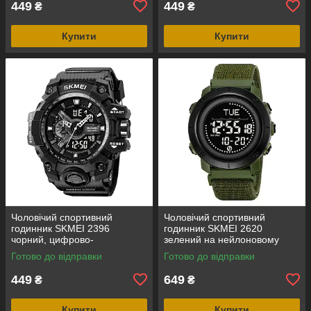
449
449
₴
₴
Купити
Купити
Чоловічий спортивний
Чоловічий спортивний
годинник SKMEI 2396
годинник SKMEI 2620
чорний, цифрово-
зелений на нейлоновому
аналоговий, водозахист 5
ремінці з липучкою,
Готово до відправки
Готово до відправки
ATM
електронним компасом і
крокоміром
449
649
₴
₴
Купити
Купити