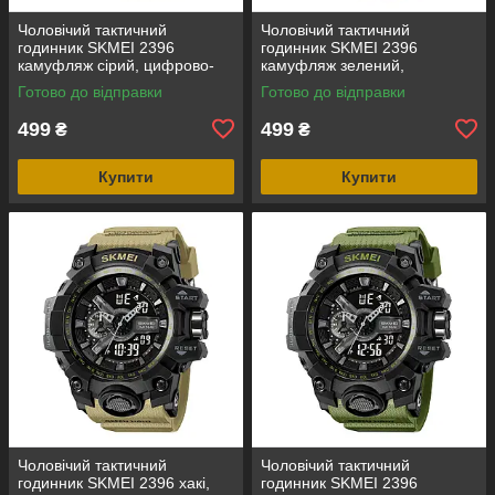
Чоловічий тактичний
Чоловічий тактичний
годинник SKMEI 2396
годинник SKMEI 2396
камуфляж сірий, цифрово-
камуфляж зелений,
аналоговий, водозахист 5
цифрово-аналоговий,
Готово до відправки
Готово до відправки
ATM
водозахист 5 ATM
499
499
₴
₴
Купити
Купити
Чоловічий тактичний
Чоловічий тактичний
годинник SKMEI 2396 хакі,
годинник SKMEI 2396