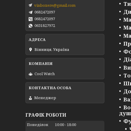
Ти
vinboxere@gmail.com
Ди
0682472097
0682472097
Ма
0631827972
Ма
Ма
Пр
Вінниця, Україна
Фо
Ді
Ви
Cool Watch
То
Ши
До
Менеджер
Ва
Во
душ
ГРАФІК РОБОТИ
Фу
Понеділок
10:00
18:00