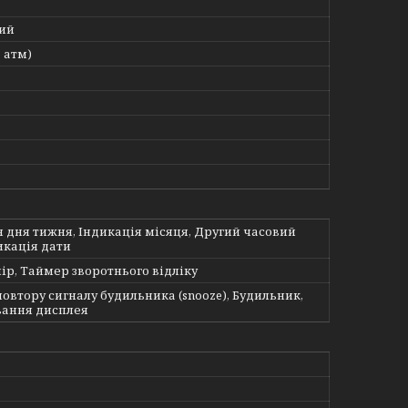
ий
5 атм)
я дня тижня, Індикація місяця, Другий часовий
икація дати
ір, Таймер зворотнього відліку
овтору сигналу будильника (snooze), Будильник,
вання дисплея