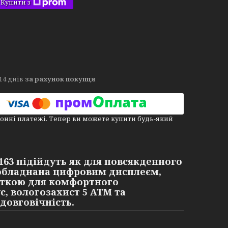
Купити з
14 днів
за рахунок покупця
онні платежі. Тепер ви можете купити будь-який
163
підійдуть як для повсякденного
ь обладнана цифровим дисплеєм,
віткою для комфортного
с, вологозахист 5 ATM та
довговічність.