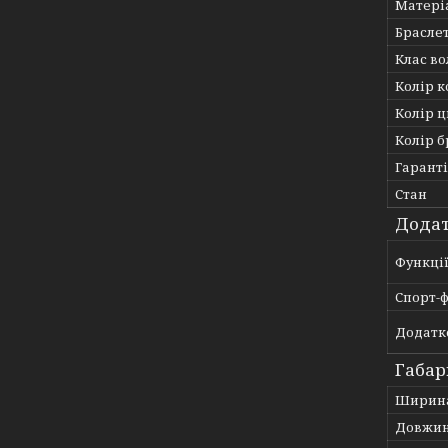
Матері
Брасле
Клас во
Колір к
Колір 
Колір 
Гарант
Стан
Додат
Функці
Спорт-ф
Додатко
Габар
Ширин
Довжи