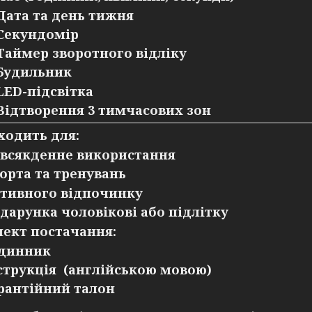
Дата та день тижня
Секундомір
Таймер зворотного відліку
Будильник
LED-підсвітка
Відтворення 3 тимчасових зон
ходить для:
всякденне використання
орта та тренувань
тивного відпочинку
дарунка чоловікові або підлітку
ект постачання:
динник
струкція (англійською мовою)
рантійний талон