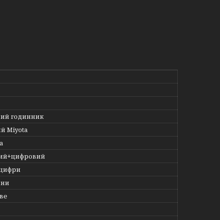
ий годинник
й Miyota
а
ний+цифровий
 цифри
ини
ве