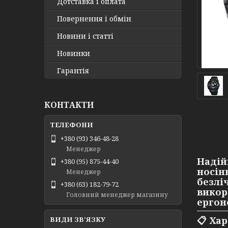
Дотставка і оплата
Повернення і обмін
Новини і статті
Новинки
Гарантія
КОНТАКТИ
+380 (93) 346-48-28
Менеджер
Надій
+380 (95) 875-44-40
носін
Менеджер
безлі
+380 (63) 182-79-72
викор
Головний менеджер магазину
ергон
📋
Хар