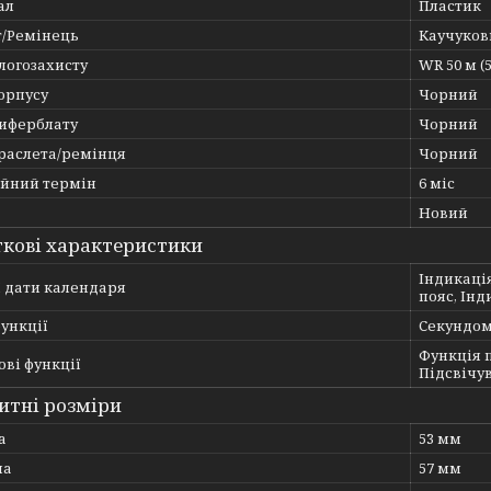
ал
Пластик
т/Ремінець
Каучуков
логозахисту
WR 50 м (
орпусу
Чорний
циферблату
Чорний
браслета/ремінця
Чорний
ійний термін
6 міс
Новий
кові характеристики
Індикаці
ї дати календаря
пояс, Інд
ункції
Секундом
Функція п
ві функції
Підсвічу
итні розміри
а
53 мм
на
57 мм