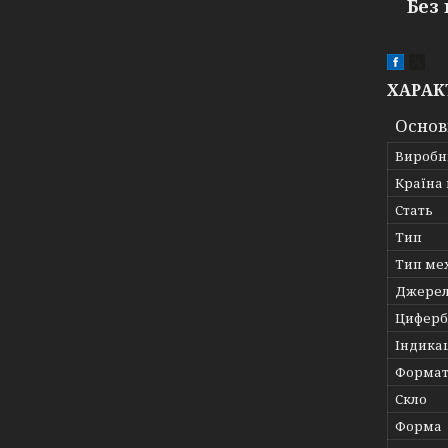
Без
ХАРАК
Основ
Виробн
Країна
Стать
Тип
Тип ме
Джерел
Циферб
Індика
Формат
Скло
Форма