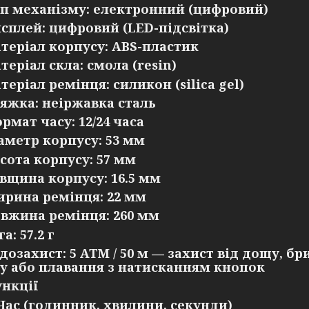
п механізму:
електронний (цифровий)
сплей:
цифровий (LED-підсвітка)
теріал корпусу:
ABS-пластик
теріал скла:
смола (resin)
теріал ремінця:
силикон (silica gel)
яжка:
неіржавка сталь
рмат часу:
12/24 часа
аметр корпусу:
53 мм
сота корпусу:
57 мм
вщина корпусу:
16.5 мм
рина ремінця:
22 мм
вжина ремінця:
260 мм
га:
57.2 г
дозахист:
5 ATM / 50 м —
захист від дощу, бр
у або плавання з натисканням кнопок
нкції
Час (годинник, хвилини, секунди)