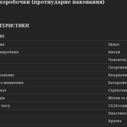
 коробочки (протиударне паковання)
ТЕРИСТИКИ
ні
ик
Skmei
 виробник
Китай
Чоловіча
Спортивн
ханізму
Кварцеви
о живлення
Батарейк
лат
Стрілоч
ція
Мітки та
 часу
12/24 год
Пластико
Кругла