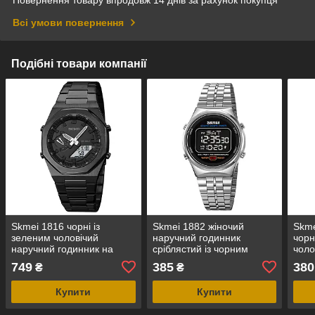
Повернення товару впродовж 14 днів за рахунок покупця
Всі умови повернення
Подібні товари компанії
Skmei 1816 чорні із
Skmei 1882 жіночий
Skme
зеленим чоловічий
наручний годинник
чор
наручний годинник на
сріблястий із чорним
чоло
сталевому браслеті білий
циферблатом
годи
749
385
380
₴
₴
циферблат
Купити
Купити