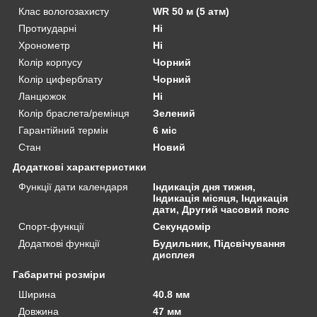
Клас вологозахисту
WR 50 м (5 атм)
Протиударні
Ні
Хронометр
Ні
Колір корпусу
Чорний
Колір циферблату
Чорний
Ланцюжок
Ні
Колір браслета/ремінця
Зелений
Гарантійний термін
6 міс
Стан
Новий
Додаткові характеристики
Функції дати календаря
Індикація дня тижня,
Індикація місяця, Індикація
дати, Другий часовий пояс
Спорт-функції
Секундомір
Додаткові функції
Будильник, Підсвічування
дисплея
Габаритні розміри
Ширина
40.8 мм
Довжина
47 мм