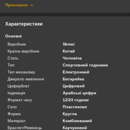
Приховати
Характеристики
Основні
Виробник
Skmei
Країна виробник
Китай
Стать
Чоловіча
Тип
Спортивний годинник
Тип механізму
Електронний
Джерело живлення
Батарейка
Циферблат
Цифровий
Індикація
Арабські цифри
Формат часу
12/24 години
Скло
Пластикове
Форма
Кругла
Матеріал
Комбінований
Браслет/Ремінець
Каучуковий