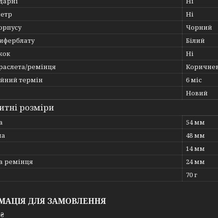
дарні
Ні
етр
Ні
орпусу
Чорний
циферблату
Білий
жок
Ні
браслета/ремінця
Коричне
ійний термін
6 міс
Новий
итні розміри
а
54 мм
на
48 мм
14 мм
 ремінця
24 мм
70 г
МАЦІЯ ДЛЯ ЗАМОВЛЕННЯ
 ₴