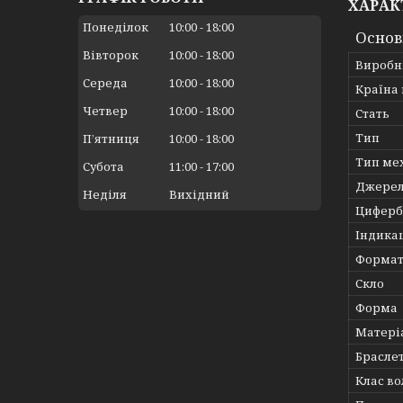
ХАРАК
Понеділок
10:00
18:00
Основ
Вівторок
10:00
18:00
Виробн
Середа
10:00
18:00
Країна
Четвер
10:00
18:00
Стать
Тип
Пʼятниця
10:00
18:00
Тип ме
Субота
11:00
17:00
Джерел
Неділя
Вихідний
Циферб
Індика
Формат
Скло
Форма
Матері
Брасле
Клас во