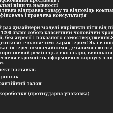
ифікований продавець !
альні ціни та наявності
ативна відправка товару та відповідь компа
іфікована і правдива консультація
й раз дизайнери моделі вирішили піти від п
 1208 являє собою класичний чоловічий хро
й, без агресії і показного самоствердження.S
дсотково «чоловічим» характером! Як і в ін
кає інтерес незвичайними деталями свого з
коричневий ремінець з еко шкіри, виконани
еслена скромність оформлення корпусу з л
м.
ект поставки:
динник
рантійний талон
 коробочки (протиударна упаковка)