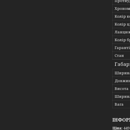
Протиу
Хроном
Колір к
Колір 
Ланцю
Колір 
Гарант
Стан
Габар
Ширин
Довжи
Висота
Ширина
Вага
ІНФОР
Ціна:
449