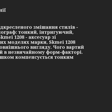
нії
ідкресленого змішання стилів -
нограф: тонкий, інтригуючий,
kmei 1208 - аксесуар зі
ших моделях марки, Skmei 1208
овнішнього вигляду. Чого вартий
й в незвичайному форм-факторі.
ишком компенсується тонким