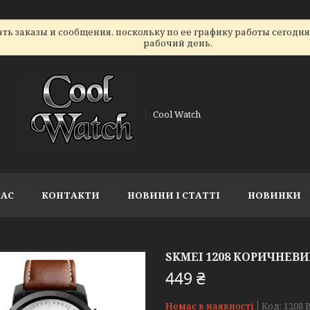
ь заказы и сообщения, поскольку по ее графику работы сегодн
рабочий день.
Cool Watch
НАС
КОНТАКТИ
НОВИНИ І СТАТТІ
НОВИНКИ
SKMEI 1208 КОРИЧНЕ
449 ₴
Немає в наявності
Код:
1208 