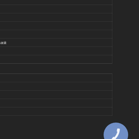
вий
КНОПКА
ЗВ'ЯЗКУ