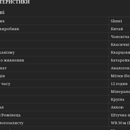
ТЕРИСТИКИ
ні
ик
Skmei
 виробник
Китай
Чоловіча
Класичні
ханізму
Кварцов
о живлення
Батарейк
лат
Аналогов
ція
Мітки (бе
 часу
12 годин
Мінерал
Кругла
ал
Аллою
т/Ремінець
Штучна 
логозахисту
WR 30 м (