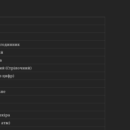
 годинник
ий
а
ий (Стрілочний)
з цифр)
ьне
шкіра
3 атм)