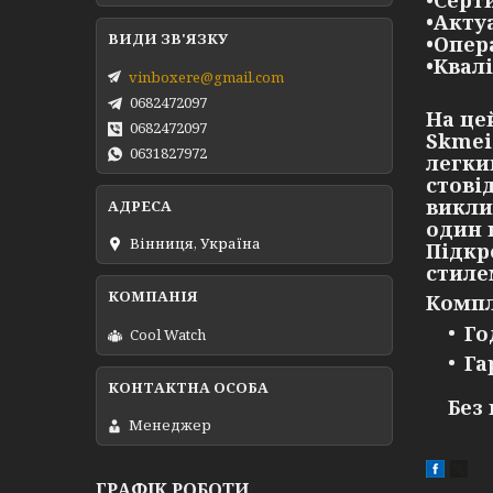
•Серт
•Акту
•Опер
•Квал
vinboxere@gmail.com
0682472097
На це
0682472097
Skmei
0631827972
легки
стові
викли
один 
Вінниця, Україна
Підкр
стиле
Компл
Го
Cool Watch
Га
Без
Менеджер
ГРАФІК РОБОТИ