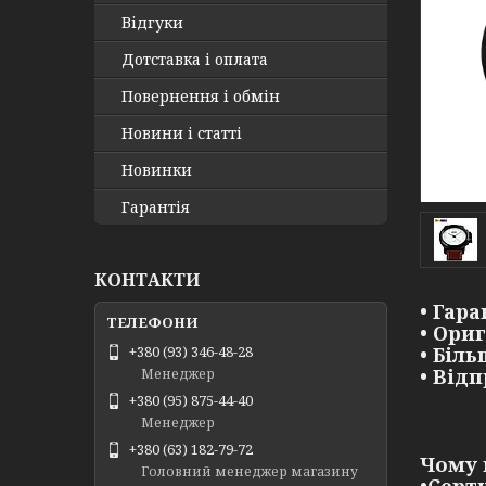
Відгуки
Дотставка і оплата
Повернення і обмін
Новини і статті
Новинки
Гарантія
КОНТАКТИ
• Гара
• Ори
• Біл
+380 (93) 346-48-28
• Від
Менеджер
+380 (95) 875-44-40
Менеджер
+380 (63) 182-79-72
Чому 
Головний менеджер магазину