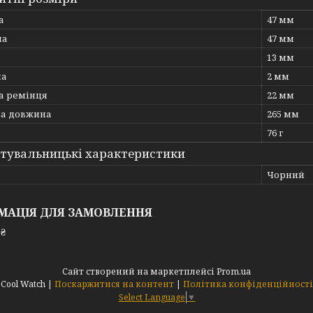
а
47 мм
на
47 мм
13 мм
на
2 мм
 ремінця
22 мм
на довжина
265 мм
76 г
тувальницькі характеристики
Чорний
МАЦІЯ ДЛЯ ЗАМОВЛЕННЯ
 ₴
Сайт створений на маркетплейсі
Prom.ua
Cool Watch |
Поскаржитися на контент
|
Політика конфіденційності
Select Language
▼