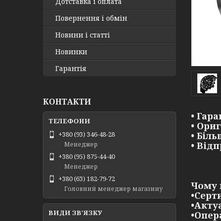
Дотставка і оплата
Повернення і обмін
Новини і статті
Новинки
Гарантія
КОНТАКТИ
• Гара
• Ори
• Біл
+380 (93) 346-48-28
• Від
Менеджер
+380 (95) 875-44-40
Менеджер
+380 (63) 182-79-72
Чому 
Головний менеджер магазину
•Серт
•Акту
•Опер