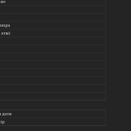
ьне
шкіра
3 атм)
я дати
ір