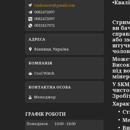
•Квал
vinboxere@gmail.com
0682472097
0682472097
Стрим
0631827972
ви ба
справ
або з
штучн
Вінниця, Україна
чолов
Может
Висок
під в
Cool Watch
мінер
У SKM
чисто
Зробі
Менеджер
Харак
Ст
ГРАФІК РОБОТИ
Ме
Понеділок
10:00
18:00
Ви