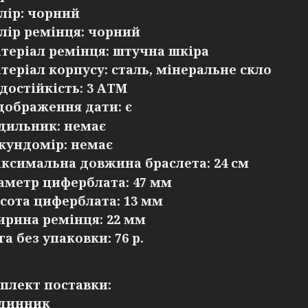
лір: чорний
лір ремінця: чорний
теріал ремінця: штучна шкіра
теріал корпусу: сталь, мінеральне скло
достійкість: 3 АТМ
дображення дати: є
дильник: немає
кундомір: немає
ксимальна довжина браслета: 24 см
аметр циферблата: 47 мм
сота циферблата: 13 мм
рина ремінця: 22 мм
га без упаковки: 76 р.
плект поставки:
динник