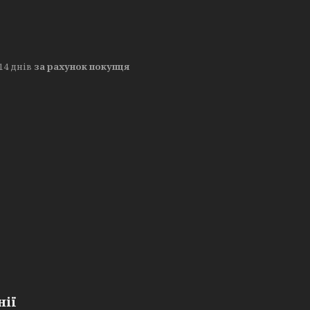
14 днів
за рахунок покупця
нії