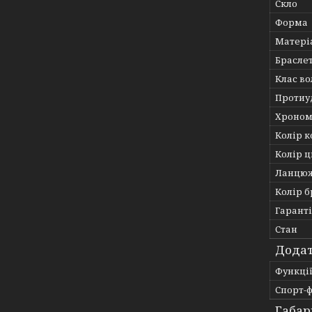
Скло
Форма
Матері
Брасле
Клас во
Протиу
Хроном
Колір к
Колір 
Ланцю
Колір 
Гарант
Стан
Додат
Функці
Спорт-ф
Габар