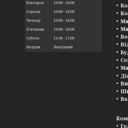
Вівторок
10:00
18:00
Ко
Середа
10:00
18:00
Ко
Ма
Четвер
10:00
18:00
Ма
Пʼятниця
10:00
18:00
Во
Субота
11:00
17:00
Ві
Неділя
Вихідний
Бу
Се
Ма
Ді
Ви
Ши
Ва
Ком
Го