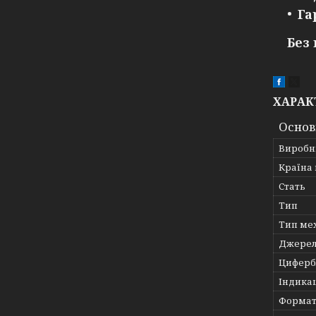
Га
Без
ХАРАК
Основ
Виробн
Країна
Стать
Тип
Тип ме
Джерел
Циферб
Індика
Формат