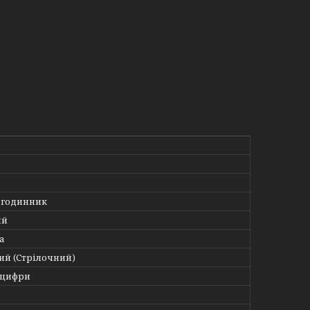
 годинник
ий
а
ий (Стрілочний)
 цифри