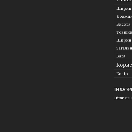
Ширин
Довжи
Висота
Товщи
Ширина
Загаль
Вага
Корис
Колір
ІНФОР
Ціна:
650