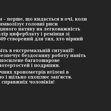
 – перше, що кидається в очі, коли
имволізує головні риси
диного натяку на легковажність
лір циферблату і ремінця зі
09 створений для тих, хто вірний
іть в екстремальній ситуації!
езпечує бездоганну роботу навіть
а посилене багатошарове
потертостей і подряпин.
учних хронометрів втілені в
о і щільно охоплює зап'ястя.
я справжніх чоловіків!