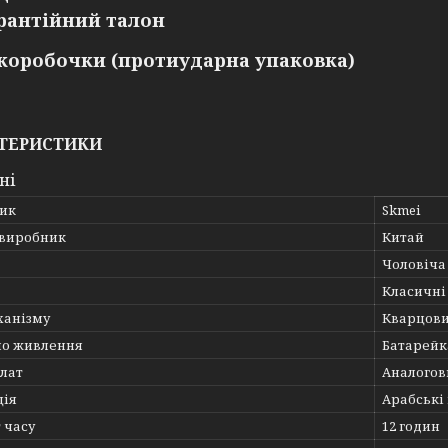
рантійний талон
 коробочки (протиударна упаковка)
ТЕРИСТИКИ
ні
ик
Skmei
 виробник
Китай
Чоловіча
Класичні
ханізму
Кварцов
о живлення
Батарейк
лат
Аналогов
ція
Арабські
 часу
12 годин