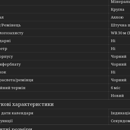
Мінерал
Кругла
ал
Аллою
т/Ремінець
Штучна 
логозахисту
WR 30 м (
дарні
Ні
етр
Ні
орпусу
Чорний
циферблату
Чорний
жок
Ні
браслета/ремінця
Чорний
ійний термін
6 міс
Новий
кові характеристики
ї дати календаря
Індикаці
ункції
Секундом
итні розміри