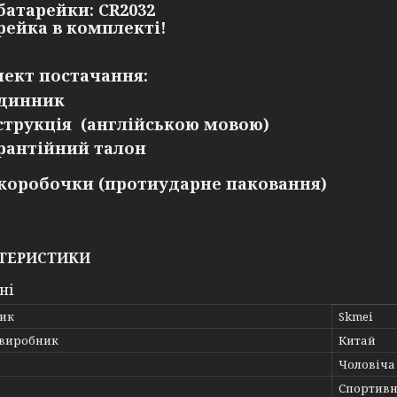
 батарейки: CR2032
арейка в комплекті!
ект постачання:
динник
струкція (англійською мовою)
рантійний талон
 коробочки (протиударне паковання)
ТЕРИСТИКИ
ні
ик
Skmei
 виробник
Китай
Чоловіча
Спортивн