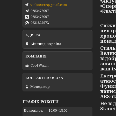
•Акту
vinboxere@gmail.com
•Опер
•Квал
0682472097
0682472097
0631827972
Свіжи
центр
хроно
понад
Вінниця, Україна
Стиль
Велик
відоб
зовні
Cool Watch
ваш і
Екстр
атмос
Функц
Менеджер
напис
ABS-п
ГРАФІК РОБОТИ
Не ві
Skmei
Понеділок
10:00
18:00