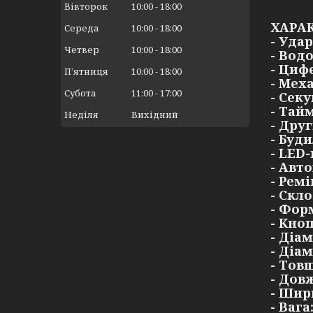
Вівторок
10:00
18:00
ХАРА
Середа
10:00
18:00
- Уда
Четвер
10:00
18:00
- Вод
- Циф
Пʼятниця
10:00
18:00
- Мех
Субота
11:00
17:00
- Сек
- Тай
Неділя
Вихідний
- Дру
- Буд
- LED
- Авт
- Рем
- Скл
- Форм
- Кно
- Діам
- Діам
- Тов
- Дов
- Шир
- Вага: