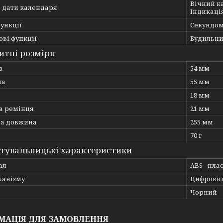
Вічний ка
ї дати календаря
Індикація
ункції
Секундом
ві функції
Будильни
итні розміри
а
54 мм
на
55 мм
18 мм
 ремінця
21 мм
на довжина
255 мм
70 г
тувальницькі характеристики
ал
ABS - пла
ханізму
Цифрови
Чорний
МАЦІЯ ДЛЯ ЗАМОВЛЕННЯ