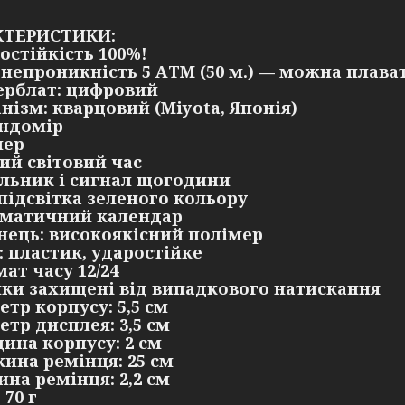
КТЕРИСТИКИ:
ростійкість 100%!
онепроникність 5 АТM (50 м.) — можна плава
ерблат: цифровий
анізм: кварцовий (Miyota, Японія)
ундомір
мер
гий світовий час
ильник і сигнал щогодини
-підсвітка зеленого кольору
оматичний календар
інець: високоякісний полімер
о: пластик, ударостійке
ат часу 12/24
пки захищені від випадкового натискання
етр корпусу: 5,5 см
етр дисплея: 3,5 см
щина корпусу: 2 см
жина ремінця: 25 см
ина ремінця: 2,2 см
 70 г