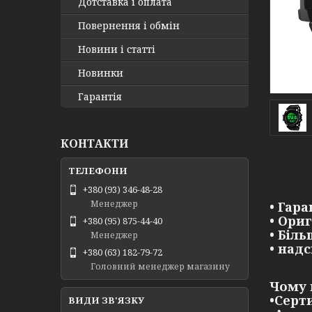
Дотставка і оплата
Повернення і обмін
Новини і статті
Новинки
Гарантія
КОНТАКТИ
+380 (93) 346-48-28
Менеджер
• Гара
• Ори
+380 (95) 875-44-40
• Біл
Менеджер
• над
+380 (63) 182-79-72
Головний менеджер магазину
Чому 
•Серт