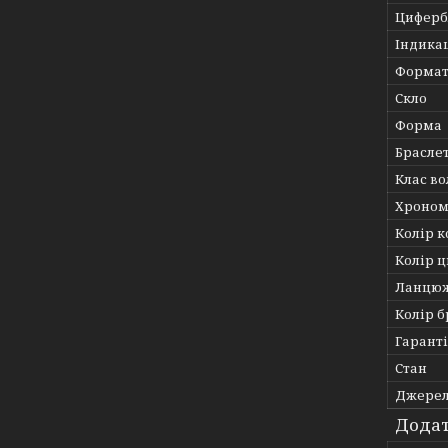
Циферб
Індика
Формат
Скло
Форма
Брасле
Клас во
Хроном
Колір к
Колір 
Ланцю
Колір 
Гарант
Стан
Джерел
Додат