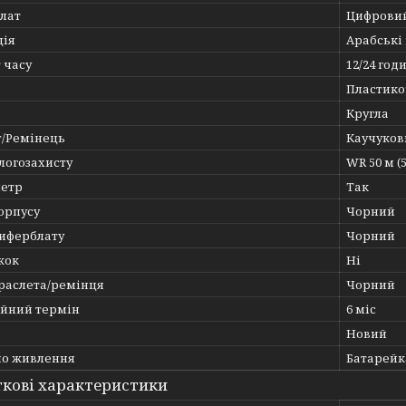
лат
Цифрови
ція
Арабські
 часу
12/24 год
Пластико
Кругла
т/Ремінець
Каучуков
логозахисту
WR 50 м (
етр
Так
орпусу
Чорний
циферблату
Чорний
жок
Ні
браслета/ремінця
Чорний
ійний термін
6 міс
Новий
о живлення
Батарейк
кові характеристики