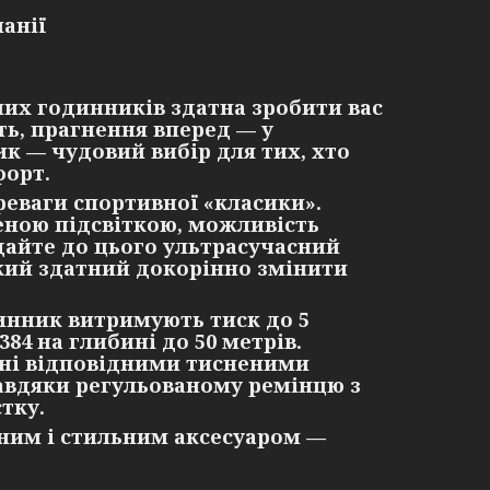
анії
них годинників здатна зробити вас
ть, прагнення вперед — у
к — чудовий вибір для тих, хто
форт.
реваги спортивної «класики».
еною підсвіткою, можливість
дайте до цього ультрасучасний
який здатний докорінно змінити
динник витримують тиск до 5
84 на глибині до 50 метрів.
вані відповідними тисненими
авдяки регульованому ремінцю з
тку.
сним і стильним аксесуаром —