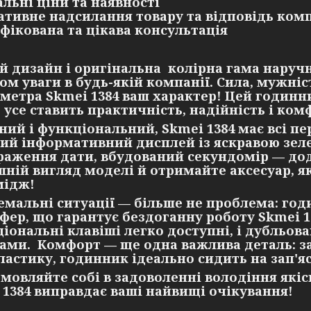
альні ціни та наявності
ативне надсилання товару та відповідь комп
іфікована та цікава консультація
й дизайн і оригінальна колірна гама наруч
ом уваги в будь-якій компанії. Сила, мужніс
метра Skmei 1384 ваш характер! Цей годинни
 усе ставить практичність, надійність і ком
ний і функціональний, Skmei 1384 має всі пе
ий інформативний дисплей із яскравою зел
раження дати, вбудований секундомір — до
шній вигляд моделі й отримайте аксесуар, 
мідж!
емальні ситуації — більше не проблема: го
фер, що гарантує бездоганну роботу Skmei 13
іональні клавіші легко доступні, і дубльо
ами. Комфорт — ще одна важлива деталь: з
ластику, годинник ідеально сидить на зап'яс
дмовляйте собі в задоволенні володіння які
 1384 виправдає ваші найвищі очікування!