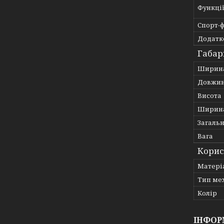
Функці
Спорт-ф
Додатко
Габар
Ширин
Довжи
Висота
Ширина
Загаль
Вага
Корис
Матері
Тип ме
Колір
ІНФОР