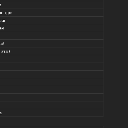
й
 цифри
ини
ве
ий
5 атм)
а