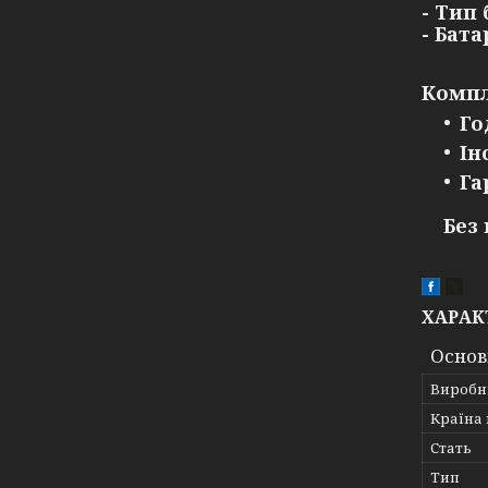
- Тип
- Бат
Компл
Го
Ін
Га
Без
ХАРАК
Основ
Виробн
Країна
Стать
Тип