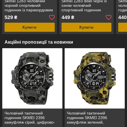
Skmei 1283 чоловічий
Skmei 1283 disel чорні із
Skme
чорний спортивний
синім чоловічий
чоло
годинник із паракордовим
спортивний годинник
годи
ремінцем
529
449
440
₴
₴
Купити
Купити
Акційні пропозиції та новинки
Чоловічий тактичний
Чоловічий тактичний
годинник SKMEI 2396
годинник SKMEI 2396
камуфляж сірий, цифрово-
камуфляж зелений,
аналоговий, водозахист 5
цифрово-аналоговий,