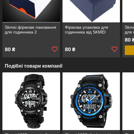
Skmei фірмове паковання
Фірмова упаковка для
Skme
для годинника 2
годинника від SKMEI
для 
80
80
80
₴
₴
Подібні товари компанії