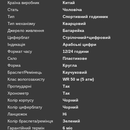
Країна виробник
Китай
Стать
Чоловіча
Тип
Спортивний годинник
Тип механізму
Кварцовий
Джерело живлення
Батарейка
Циферблат
Стрілочний+цифровий
Індикація
Арабські цифри
Формат часу
12/24 години
Скло
Пластикове
Форма
Кругла
Браслет/Ремінець
Каучуковий
Клас вологозахисту
WR 50 м (5 атм)
Протиударні
Так
Хронометр
Так
Колір корпусу
Чорний
Колір циферблату
Чорний
Ланцюжок
Ні
Колір браслета/ремінця
Зелений
Гарантійний термін
6 міс