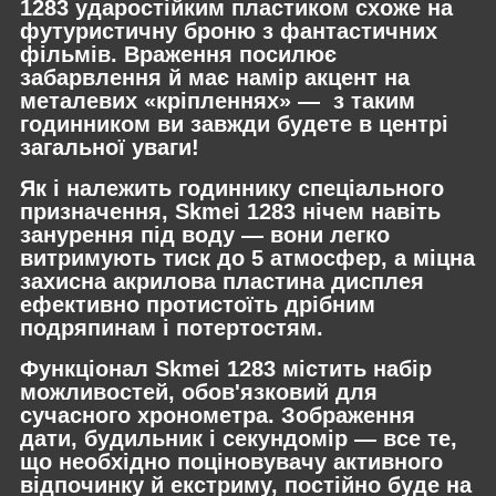
1283 ударостійким пластиком схоже на
футуристичну броню з фантастичних
фільмів. Враження посилює
забарвлення й має намір акцент на
металевих «кріпленнях» — з таким
годинником ви завжди будете в центрі
загальної уваги!
Як і належить годиннику спеціального
призначення, Skmei 1283 нічем навіть
занурення під воду — вони легко
витримують тиск до 5 атмосфер, а міцна
захисна акрилова пластина дисплея
ефективно протистоїть дрібним
подряпинам і потертостям.
Функціонал Skmei 1283 містить набір
можливостей, обов'язковий для
сучасного хронометра. Зображення
дати, будильник і секундомір — все те,
що необхідно поціновувачу активного
відпочинку й екстриму, постійно буде на