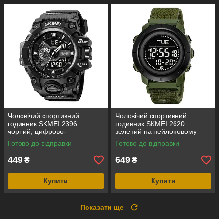
Чоловічий спортивний
Чоловічий спортивний
годинник SKMEI 2396
годинник SKMEI 2620
чорний, цифрово-
зелений на нейлоновому
аналоговий, водозахист 5
ремінці з липучкою,
Готово до відправки
Готово до відправки
ATM
електронним компасом і
крокоміром
449
649
₴
₴
Купити
Купити
Показати ще