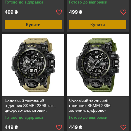
Готово до відправки
Готово до відправки
ATM
водозахист 5 ATM
499
499
₴
₴
Купити
Купити
Чоловічий тактичний
Чоловічий тактичний
годинник SKMEI 2396 хакі,
годинник SKMEI 2396
цифрово-аналоговий,
зелений, цифрово-
водозахист 5 ATM
аналоговий, водозахист 5
Готово до відправки
Готово до відправки
ATM
449
449
₴
₴