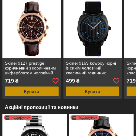
Skmei 9127 prestige
Skmei 9169 kowboy чорні
Skme
коричневий з коричневим
із синім чоловічий
чорн
циферблатом чоловічий
класичний годинник
клас
класичний годинник
719
499
719
₴
₴
Купити
Купити
Акційні пропозиції та новинки
Подарунок
Подарунок