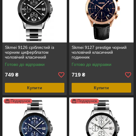
Skmei 9126 сріблястий із
Skmei 9127 prestige чорний
чорним циферблатом
чоловічий класичний
чоловічий класичний
годинник
годинник
Готово до відправки
Готово до відправки
749
719
₴
₴
Купити
Купити
Подарунок
Подарунок