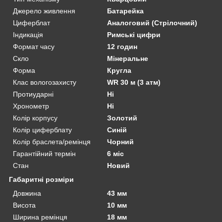
Джерело живлення
Батарейка
Циферблат
Аналоговий (Стрілочний)
Індикація
Римські цифри
Формат часу
12 годин
Скло
Мінеральне
Форма
Кругла
Клас вологозахисту
WR 30 м (3 атм)
Протиударні
Ні
Хронометр
Ні
Колір корпусу
Золотий
Колір циферблату
Синій
Колір браслета/ремінця
Чорний
Гарантійний термін
6 міс
Стан
Новий
Габаритні розміри
Довжина
43 мм
Висота
10 мм
Ширина ремінця
18 мм