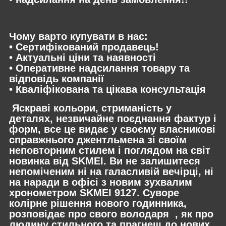
Чому варто купувати в нас:
• Сертифікований продавець!
• Актуальні ціни та наявності
• Оперативне надсилання товару та
відповідь компанії
• Кваліфікована та цікава консультація
Яскраві кольори, стриманість у
деталях, незвичайне поєднання фактур і
форм, все це видає у своєму власникові
справжнього джентльмена зі своїм
неповторним стилем і поглядом на світ
новинка від SKMEI. Ви не залишитеся
непоміченим ні на галасливій вечірці, ні
на наради в офісі з новим зухвалим
хронометром SKMEI 9127. Суворе
колірне рішення нового годинника,
розповідає про свого володаря , як про
людину стильного та прагнеш до нових