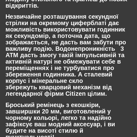
відкриттів.
Незвичайне розташування секундної
стрілки на окремому циферблаті дає
можливість використовувати годинник
як секундомір, а поточна дата, що
зображається, не дасть вам забути про
важливу подію. Водонепроникність 3
АТМ дасть змогу такій імпульсивній та
активній натурі не обмежувати себе в
переміщеннях і не турбуватися про
збереження годинника. А сталевий
корпус і мінеральне скло
збережуть кварцовий механізм від
легендарної фірми Citizen цілим.
Броський ремінець з екошкіри,
завширшки 20 мм, виготовлений у
чорному кольорі, легко та надійно
зафіксує ваш модний аксесуар, і ви
будите на висоті стилю й