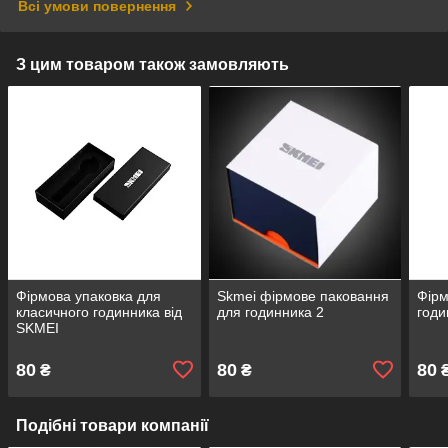
Всі умови повернення
З цим товаром також замовляють
Фірмова упаковка для
Skmei фірмове паковання
Фірм
класичного годинника від
для годинника 2
годи
SKMEI
80
80
80
₴
₴
Подібні товари компанії