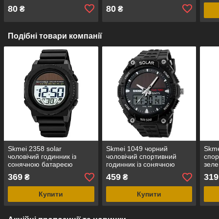
80
80
₴
₴
Подібні товари компанії
Skmei 2358 solar
Skmei 1049 чорний
Skme
чоловічий годинник із
чоловічий спортивний
спор
сонячною батареєю
годинник із сонячною
зеле
чорний/білий
батареєю
циф
369
459
319
₴
₴
кауч
Купити
Купити