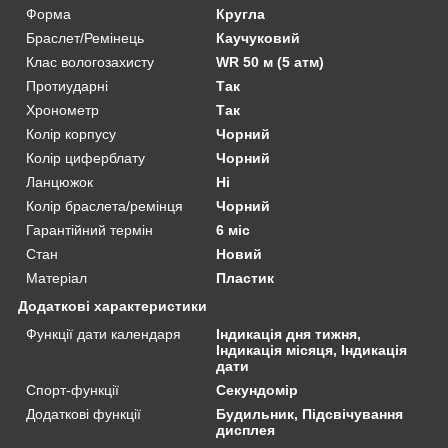
Форма
Кругла
Браслет/Ремінець
Каучуковий
Клас вологозахисту
WR 50 м (5 атм)
Протиударні
Так
Хронометр
Так
Колір корпусу
Чорний
Колір циферблату
Чорний
Ланцюжок
Ні
Колір браслета/ремінця
Чорний
Гарантійний термін
6 міс
Стан
Новий
Матеріал
Пластик
Додаткові характеристики
Функції дати календаря
Індикація дня тижня,
Індикація місяця, Індикація
дати
Спорт-функції
Секундомір
Додаткові функції
Будильник, Підсвічування
дисплея