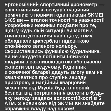
Ергономічний спортивний хронометр —
ваш стильний аксесуар і надійний
помічник: з новими годинниками SKMEI
1405 ви — еталон точності та уважності!
Розробники новинки подбали про те,
щоб у будь-якій ситуації ви могли з
точністю дізнатися час і дату, тому
обладнали циферблат підсвіткою
спокійного зеленого кольору.
Скориставшись функцією будильника,
ви не забудете потішити близької
людини з важливою датою або вчасно
скласти звіт ведучому. Годинник
з сонячної батареї дадуть змогу вам не
хвилюватися про ступінь заряду
пристрою, а надійний кварцовий
механізм від Miyota буде в повній
безпеці від потрапляння вологи в будь-
яку негоду завдяки вологостійкості в 5
АТМ. З новинкою від SKMEI ви знайдете
справжню владу над часом!