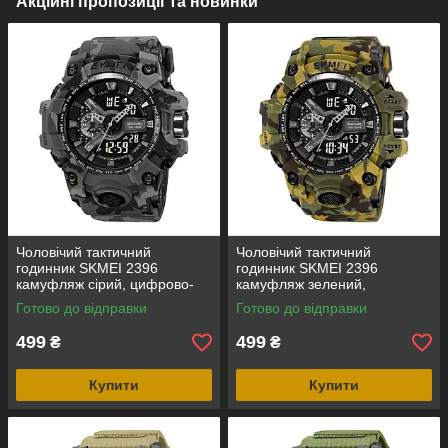
Акційні пропозиції та новинки
Чоловічий тактичний
Чоловічий тактичний
годинник SKMEI 2396
годинник SKMEI 2396
камуфляж сірий, цифрово-
камуфляж зелений,
аналоговий, водозахист 5
цифрово-аналоговий,
Готово до відправки
Готово до відправки
ATM
водозахист 5 ATM
499
499
₴
₴
Купити
Купити