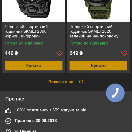
Чоловічий спортивний
Чоловічий спортивний
годинник SKMEI 2396
годинник SKMEI 2620
чорний, цифрово-
зелений на нейлоновому
аналоговий, водозахист 5
ремінці з липучкою,
Готово до відправки
Готово до відправки
ATM
електронним компасом і
крокоміром
449
649
₴
₴
Купити
Купити
Показати ще
Про нас
100% позитивних з 659 відгуків за рік
Працює з 30.09.2018
м. Вінниця