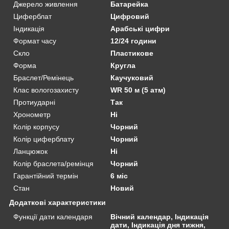
Джерело живлення
Батарейка
Циферблат
Цифровий
Індикація
Арабські цифри
Формат часу
12/24 години
Скло
Пластикове
Форма
Кругла
Браслет/Ремінець
Каучуковий
Клас вологозахисту
WR 50 м (5 атм)
Протиударні
Так
Хронометр
Ні
Колір корпусу
Чорний
Колір циферблату
Чорний
Ланцюжок
Ні
Колір браслета/ремінця
Чорний
Гарантійний термін
6 міс
Стан
Новий
Додаткові характеристики
Функції дати календаря
Вічний календар, Індикація
дати, Індикація дня тижня,