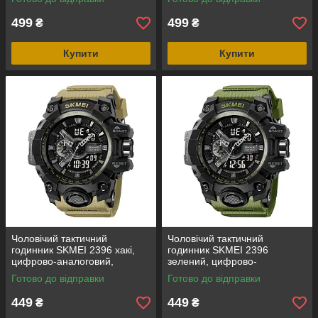
ATM
водозахист 5 ATM
499
499
₴
₴
Купити
Купити
Чоловічий тактичний
Чоловічий тактичний
годинник SKMEI 2396 хакі,
годинник SKMEI 2396
цифрово-аналоговий,
зелений, цифрово-
водозахист 5 ATM
аналоговий, водозахист 5
Готово до відправки
Готово до відправки
ATM
449
449
₴
₴