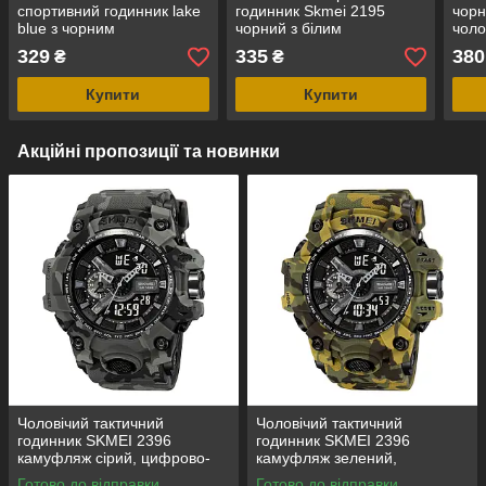
спортивний годинник lake
годинник Skmei 2195
чор
blue з чорним
чорний з білим
чоло
циферблатом
циферблатом
годи
329
335
380
₴
₴
Купити
Купити
Акційні пропозиції та новинки
Чоловічий тактичний
Чоловічий тактичний
годинник SKMEI 2396
годинник SKMEI 2396
камуфляж сірий, цифрово-
камуфляж зелений,
аналоговий, водозахист 5
цифрово-аналоговий,
Готово до відправки
Готово до відправки