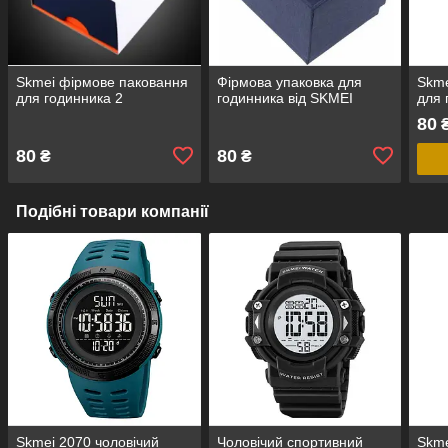
Skmei фірмове паковання
Фірмова упаковка для
Skme
для годинника 2
годинника від SKMEI
для 
80
80
80
₴
₴
Подібні товари компанії
Skmei 2070 чоловічий
Чоловічий спортивний
Skme