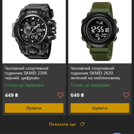
Чоловічий спортивний
Чоловічий спортивний
годинник SKMEI 2396
годинник SKMEI 2620
чорний, цифрово-
зелений на нейлоновому
аналоговий, водозахист 5
ремінці з липучкою,
Готово до відправки
Готово до відправки
ATM
електронним компасом і
крокоміром
449
649
₴
₴
Купити
Купити
Показати ще