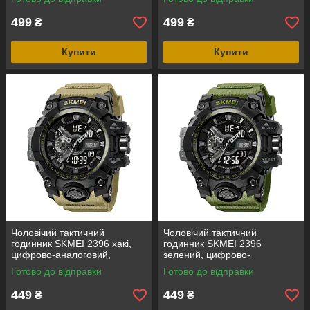
ATM
водозахист 5 ATM
499
499
₴
₴
Купити
Купити
Чоловічий тактичний
Чоловічий тактичний
годинник SKMEI 2396 хакі,
годинник SKMEI 2396
цифрово-аналоговий,
зелений, цифрово-
водозахист 5 ATM
аналоговий, водозахист 5
Готово до відправки
Готово до відправки
ATM
449
449
₴
₴