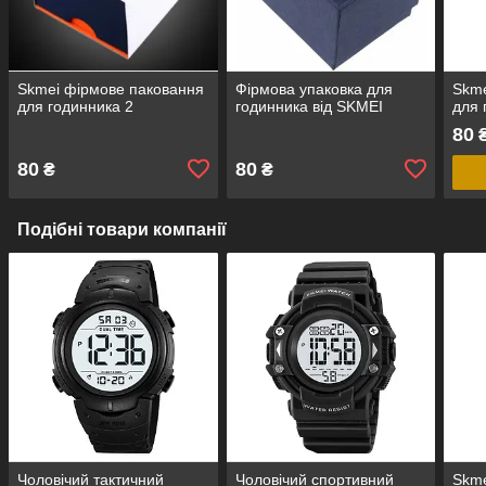
Skmei фірмове паковання
Фірмова упаковка для
Skme
для годинника 2
годинника від SKMEI
для 
80
80
80
₴
₴
Подібні товари компанії
Чоловічий тактичний
Чоловічий спортивний
Skme