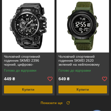
Чоловічий спортивний
Чоловічий спортивний
годинник SKMEI 2396
годинник SKMEI 2620
чорний, цифрово-
зелений на нейлоновому
аналоговий, водозахист 5
ремінці з липучкою,
Готово до відправки
Готово до відправки
ATM
електронним компасом і
крокоміром
449
649
₴
₴
Купити
Купити
Показати ще