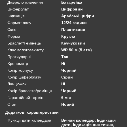
Джерело живлення
Батарейка
Циферблат
Цифровий
Індикація
Арабські цифри
Формат часу
12/24 години
Скло
Пластикове
Форма
Кругла
Браслет/Ремінець
Каучуковий
Клас вологозахисту
WR 50 м (5 атм)
Протиударні
Так
Хронометр
Ні
Колір корпусу
Чорний
Колір циферблату
Сірий
Ланцюжок
Ні
Колір браслета/ремінця
Чорний
Гарантійний термін
6 міс
Стан
Новий
Додаткові характеристики
Функції дати календаря
Вічний календар, Індикація
дати, Індикація дня тижня,