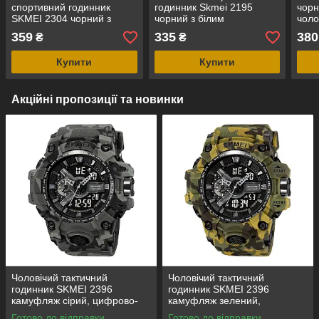
спортивний годинник
годинник Skmei 2195
чор
SKMEI 2304 чорний з
чорний з білим
чоло
білий циферблатом,
циферблатом
годи
359
335
380
₴
₴
водозахист 5 ATM
Купити
Купити
Акційні пропозиції та новинки
Чоловічий тактичний
Чоловічий тактичний
годинник SKMEI 2396
годинник SKMEI 2396
камуфляж сірий, цифрово-
камуфляж зелений,
аналоговий, водозахист 5
цифрово-аналоговий,
Готово до відправки
Готово до відправки