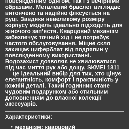
повсякденним одягом, так і з вечірніми
образами. Металевий браслет виглядає
витончено та надійно фіксується на
руці. Завдяки невеликому розміру
корпусу модель ідеально підходить для
жіночого зап’ястя. Кварцовий механізм
забезпечує точний хід і не потребує
частого обслуговування. Міцне скло
захищає циферблат від подряпин у
повсякденному використанні.
Водозахист дозволяє не хвилюватися
під час миття рук або дощу. SKMEI 1311
— це ідеальний вибір для тих, хто цінує
елегантність, комфорт і практичність у
кожній деталі. Такий годинник стане
чудовим подарунком або стильним
доповненням до власної колекції
аксесуарів.
Характеристики:
механізм: кварцовий