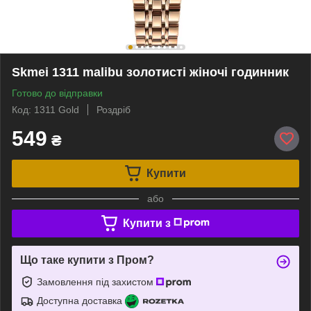
Skmei 1311 malibu золотисті жіночі годинник
Готово до відправки
Код: 1311 Gold
Роздріб
549
₴
Купити
або
Купити з
Що таке купити з Пром?
Замовлення під захистом
Доступна доставка