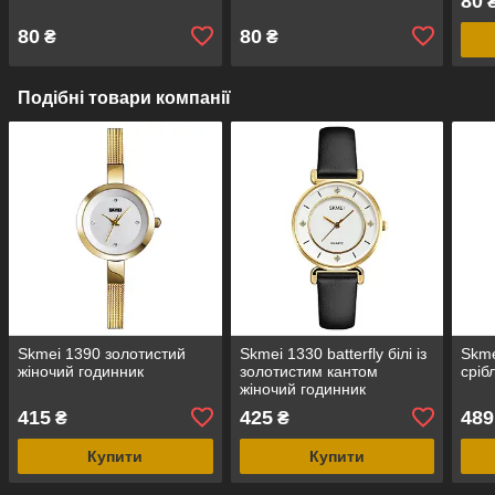
80
80
80
₴
₴
Подібні товари компанії
Skmei 1390 золотистий
Skmei 1330 batterfly білі із
Skme
жіночий годинник
золотистим кантом
сріб
жіночий годинник
415
425
489
₴
₴
Купити
Купити