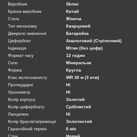
Виробник
Skmei
Країна виробник
Китай
Стать
Жіноча
Тип механізму
Кварцовий
Джерело живлення
Батарейка
Циферблат
Аналоговий (Стрілочний)
Індикація
Мітки (без цифр)
Формат часу
12 годин
Скло
Мінеральне
Форма
Кругла
Клас вологозахисту
WR 30 м (3 атм)
Протиударні
Ні
Хронометр
Ні
Колір корпусу
Золотий
Колір циферблату
Сріблястий
Ланцюжок
Ні
Колір браслета/ремінця
Золотистий
Гарантійний термін
6 міс
Стан
Новий